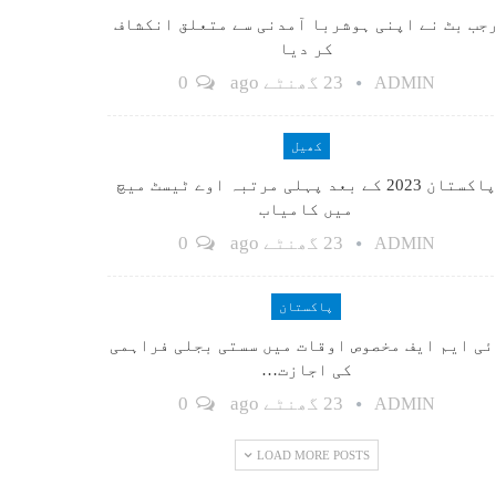
جب بٹ نے اپنی ہوشربا آمدنی سے متعلق انکشاف
کر دیا
23 گھنٹے ago
0
ADMIN
کھیل
پاکستان 2023 کے بعد پہلی مرتبہ اوے ٹیسٹ میچ
میں کامیاب
23 گھنٹے ago
0
ADMIN
پاکستان
ٓئی ایم ایف مخصوص اوقات میں سستی بجلی فراہمی
کی اجازت…
23 گھنٹے ago
0
ADMIN
LOAD MORE POSTS