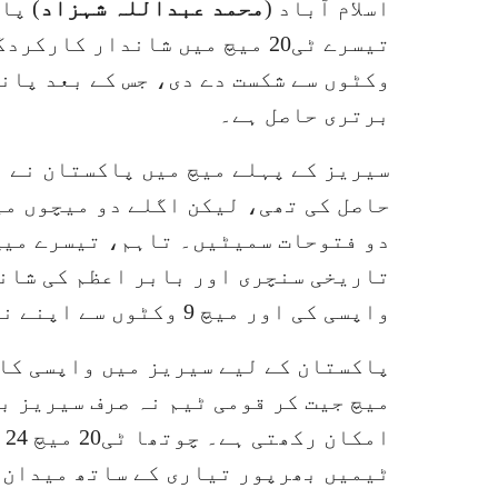
اسلام آباد (
محمد عبداللہ شہزاد
) پا
برتری حاصل ہے۔
سیریز کے پہلے میچ میں پاکستان نے 
حاصل کی تھی، لیکن اگلے دو میچوں می
دو فتوحات سمیٹیں۔ تاہم، تیسرے میچ
تاریخی سنچری اور بابر اعظم کی شان
واپسی کی اور میچ 9 وکٹوں سے اپنے نام کیا۔
پاکستان کے لیے سیریز میں واپسی کا 
میچ جیت کر قومی ٹیم نہ صرف سیریز ب
ا
ٹیمیں بھرپور تیاری کے ساتھ میدان 