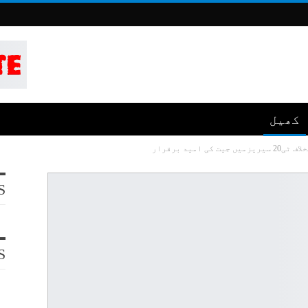
کھیل
مید برقرار
S
S