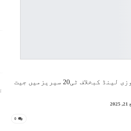
ر
پاکستان کی شاندار واپسی، نیوزی لینڈ کبخلاف ٹی20 سیریزمیں جیت
ا
20
0