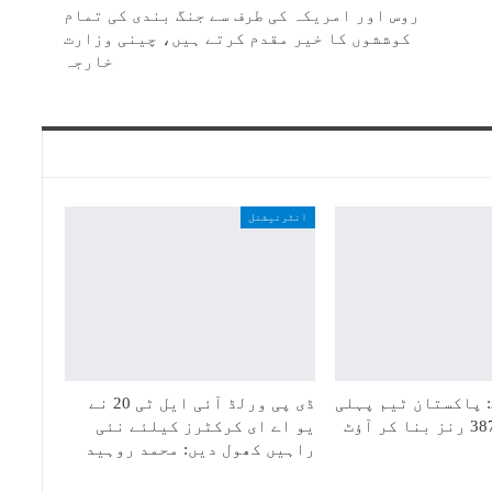
روس اور امریکہ کی طرف سے جنگ بندی کی تمام
کوششوں کا خیر مقدم کرتے ہیں، چینی وزارت
خارجہ
انٹرنیشنل
 پاکستان ٹیم پہلی
ڈی پی ورلڈ آئی ایل ٹی 20 نے
یو اے ای کرکٹرز کیلئے نئی
راہیں کھول دیں: محمد روہید