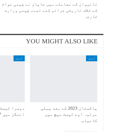
تائیوان کے معاملے میں جاپان نے چینی عوام
کے خلاف تاریخی جرائم کئے تھے، چینی وزارت
خارجہ
YOU MIGHT ALSO LIKE
کھیل
کھیل
پاکستان 2023 کے بعد پہلی
دوسرا ٹیسٹ:
مرتبہ اوے ٹیسٹ میچ میں
اننگز میں 387 رنز بنا کر آؤٹ
کامیاب