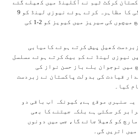
کستان کرکٹ ٹیم نے آکلینڈ میں کھیلے گئے
تیسرے ٹی20 میچ میں شاندار کارکردگی کا مظاہرہ کرتے ہوئے نیوزی لینڈ کو 9
وکٹوں سے شکست دے دی، جس کے بعد پانچ میچوں کی سیریز میں کیویز کو 2-1 کی
زبردست کھیل پیش کرتے ہوئے کامیابی
ں نیوزی لینڈ نے کم بیک کرتے ہوئے مسلسل
 میں نوجوان بلے باز حسن نواز کی
دار قیادت کی بدولت پاکستان نے زبردست
یہ سنہری موقع ہے، کیونکہ اب باقی دو
رابر کر سکتی ہے بلکہ جیتنے کا بھی
مکان رکھتی ہے۔ چوتھا ٹی20 میچ 24 مارچ کو کھیلا جائے گا، جس میں دونوں
میں اتریں گی۔