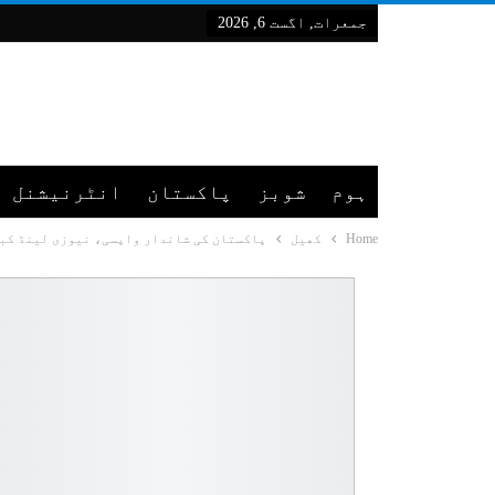
جمعرات, اگست 6, 2026
ہوم
شوبز
پاکستان
انٹرنیشنل
Home
کھیل
پاکستان کی شاندار واپسی، نیوزی لینڈ کبخلاف ٹی20 سیریزمیں جیت کی ا