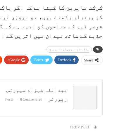
کرکٹ ماہرین کا کہنا ہے کہ اگر پاک
کو برقرار رکھتے ہیں، تو نیوزی لینڈ
قومی ٹیم کے مداحوں کو امید ہے کہ گ
جذبے کے ساتھ میدان میں اتریں گے او
پاکستان نیوزی لینڈ سیریز
Google+
Twitter
Facebook
Share
عبداللہ شہزاد سپورٹس
رپورٹر
0 Comments
26 Posts
PREV POST