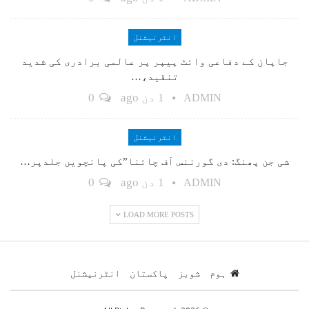
انٹرنیشنل
جاپان کے دفاعی وائٹ پیپر پر عالمی برادری کی شدید
تنقید،…
1 دن ago
0
ADMIN
انٹرنیشنل
شی جن پھنگ: دی گورننس آف چائنا”کی پانچویں جلدپر…
1 دن ago
0
ADMIN
LOAD MORE POSTS
ہوم
شوبز
پاکستان
انٹرنیشنل