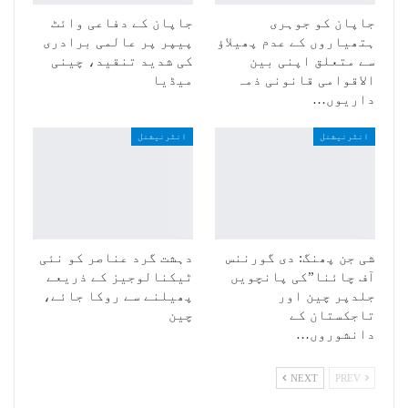
جاپان کو جوہری
جاپان کے دفاعی وائٹ
ہتھیاروں کے عدم پھیلاؤ
پیپر پر عالمی برادری
سے متعلق اپنی بین
کی شدید تنقید، چینی
الاقوامی قانونی ذمہ
میڈیا
داریوں…
انٹرنیشنل
انٹرنیشنل
شی جن پھنگ: دی گورننس
دہشت گرد عناصر کو نئی
آف چائنا”کی پانچویں
ٹیکنالوجیز کے ذریعے
جلدپر چین اور
پھیلنے سے روکا جائے،
تاجکستان کے
چین
دانشوروں…
NEXT
PREV