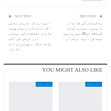
NEXT POST
PREV POST
پاکستان کی شاندار
امید ہے کہ جاپان عملی
واپسی، نیوزی لینڈ
اقدامات کے ذریعے چین-
کبخلاف ٹی20 سیریزمیں
جاپان تعلقات کی بہتری
جیت کی امید برقرار
اور ترقی کو آگے
بڑھائےگا ، چینی وزارت
خارجہ
YOU MIGHT ALSO LIKE
انٹرنیشنل
انٹرنیشنل