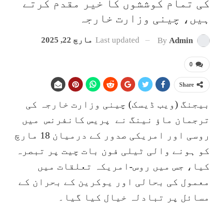
کی تمام کوششوں کا خیر مقدم کرتے
ہیں، چینی وزارت خارجہ
Last updated
مارچ 22, 2025
By
Admin
0
Share
بیجنگ (ویب ڈیسک) چینی وزارت خارجہ کی
ترجمان ماؤ نینگ نے پریس کانفرنس میں
روسی اور امریکی صدور کے درمیان 18 مارچ
کو ہونے والی ٹیلی فون بات چیت پر تبصرہ
کیا، جس میں روس-امریکہ تعلقات میں
معمول کی بحالی اور یوکرین کے بحران کے
مسائل پر تبادلہ خیال کیا گیا۔