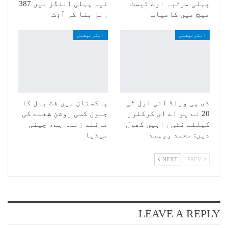
پہلی مرتبہ اوے ٹیسٹ
ٹیم پہلی اننگز میں 387
میچ میں کامیاب
رنز بنا کر آؤٹ
انٹرنیشنل
انٹرنیشنل
ڈی پی ورلڈ آئی ایل ٹی
پاکستان میں فٹ بال کا
20 نے یو اے ای کرکٹرز
جنون کسی روشن شعلے کی
کیلئے نئی راہیں کھول
مانند زندہ ہے، چینی
دیں: محمد روہید
میڈیا
NEXT
PREV
LEAVE A REPLY