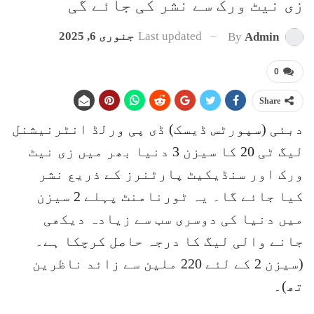
زی نیٹ ورک سے نشر کی جائے گی
Last updated
جنوری 6, 2025
By
Admin
0
Share
دبئی (سپورٹس ڈیسک) ڈی پی ورلڈ انٹرنیشنل
لیگ ٹی 20 کا سیزن 3 دنیا بھر میں زی نیٹ
ورک اور سنڈیکیٹ پارٹنرز کے ذریع نشر
کیا جائے گا۔ یہ ٹورنامنٹ پہلے 2 سیزن
میں دنیا کی دوسری سب سے زیادہ دیکھی
جانے والی لیگ کا درجہ حاصل کرچکا ہے۔
(سیزن 2 کے لئے 220 ملین سے زائد ناظرین
تھ)۔