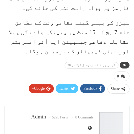
فارمز پر براہ راست نشر کی جائے گی۔
سیزن کی پہلی گیند مقامی وقت کے مطابق
شام 7 بج کر 15 منٹ پر پھینکی جائے گی پہلا
مقابلہ دفاعی چیمپیئن ایم آئی ایمریٹس
اور دبئی کیپیٹلز کے درمیان ہوگا۔
ڈی پی ورلڈ انٹرنیشنل لیگ ٹی 20
0
Google+
Twitter
Facebook
Share
Pinterest
WhatsApp
ReddIt
Email
Admin
5295 Posts
0 Comments