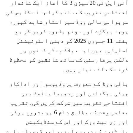
آئی ایل ٹی 20 سیزن 3 کا آغاز ایک شاندار
افتتاحی تقریب کے ساتھ کیا جائے گا جس کی
سربراہی بالی ووڈ سپر اسٹار شاہد کپور،
پوجا ہیگڑے اور سونم باجوہ کریں گی جو
ہفتہ 11 جنوری 2025 کو دبئی انٹرنیشنل
اسٹیڈیم میں اپنے بلاک بسٹر گانوں پر
دلکش پرفارمنس کے ساتھ شائقین کو محظوظ
کرنے کے لئے تیار ہیں۔
بالی ووڈ کے معروف پروڈیوسر اور اداکار
جیکی بھگنانی اور ردھیما پاٹھک بھی
افتتاحی تقریب میں شرکت کریں گی۔تقریب
مقامی وقت کے مطابق شام 6 بجے شروع ہوگی
اور زی نیٹ ورک اور اس کے سنڈیکیشن
پارٹنرز کے ذریعے لینیر اور ڈیجیٹل پلیٹ