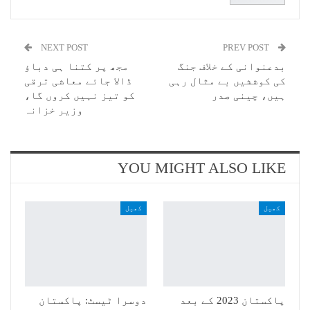
NEXT POST
PREV POST
بدعنوانی کے خلاف جنگ
مجھ پر کتنا ہی دباؤ
کی کوششیں بے مثال رہی
ڈالا جائے معاشی ترقی
ہیں، چینی صدر
کو تیز نہیں کروں گا،
وزیر خزانہ
YOU MIGHT ALSO LIKE
کھیل
کھیل
پاکستان 2023 کے بعد
دوسرا ٹیسٹ: پاکستان