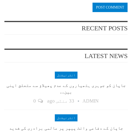
RECENT POSTS
LATEST NEWS
انٹرنیشنل
جاپان کو جوہری ہتھیاروں کے عدم پھیلاؤ سے متعلق اپنی
بین…
33 منٹس ago
0
ADMIN
انٹرنیشنل
جاپان کے دفاعی وائٹ پیپر پر عالمی برادری کی شدید