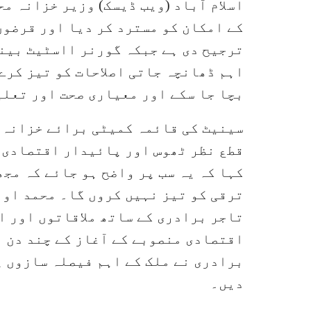
اسلام آباد (ویب ڈیسک) وزیر خزانہ م
کے امکان کو مسترد کر دیا اور قرضوں
ترجیح دی ہے جبکہ گورنر ااسٹیٹ بینک
اہم ڈھانچہ جاتی اصلاحات کو تیز کرے
بچا جا سکے اور معیاری صحت اور تعلی
سینیٹ کی قائمہ کمیٹی برائے خزانہ ک
قطع نظر ٹھوس اور پائیدار اقتصادی ت
کہا کہ یہ سب پر واضح ہو جائے کہ مجھ
ترقی کو تیز نہیں کروں گا۔ محمد اور
تاجر برادری کے ساتھ ملاقاتوں اور ا
اقتصادی منصوبے کے آغاز کے چند دن ب
برادری نے ملک کے اہم فیصلہ سازوں پر
دیں۔