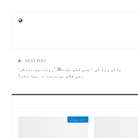
NEXT POST
بالی ووڈ کی ایسی فلم جسے 30 ’رومانوی مناظر‘
بھی فلاپ ہونے سے نہ بچا سکے؟
انٹرنیشنل