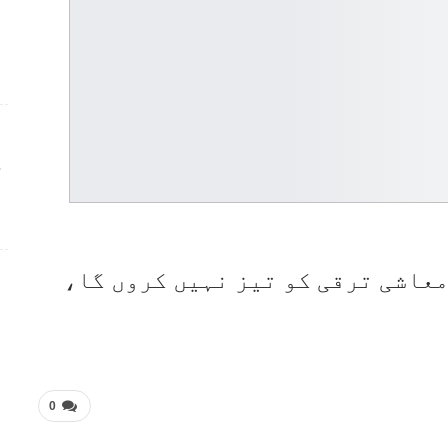
ج
 معاشی ترقی کو تیز نہیں کروں گا،
0