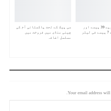
پیٹرول 3 روپے 39 پیسے اور
سی پیک کے تحت پاکستانی آم کی
ڈیزل 4 روپے 7 پیسے فی لیٹر
چینی منڈی میں فروخت میں
مسلسل اضافہ
Your email address will 