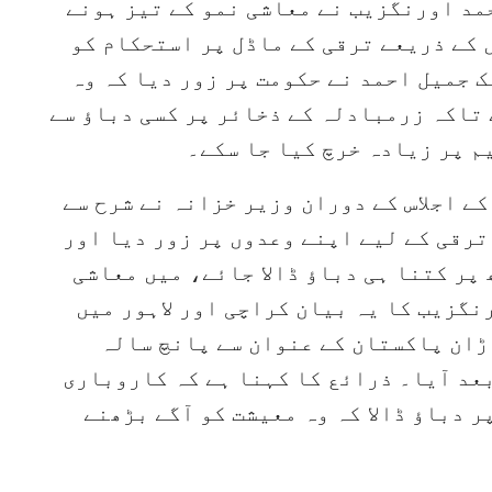
حمد اورنگزیب نے معاشی نمو کے تیز ہونے
 کے ذریعے ترقی کے ماڈل پر استحکام کو
 جمیل احمد نے حکومت پر زور دیا کہ وہ
 تاکہ زرمبادلہ کے ذخائر پر کسی دباؤ سے
م پر زیادہ خرچ کیا جا سکے۔
ے اجلاس کے دوران وزیر خزانہ نے شرح سے
رقی کے لیے اپنے وعدوں پر زور دیا اور
 پر کتنا ہی دباؤ ڈالا جائے، میں معاشی
نگزیب کا یہ بیان کراچی اور لاہور میں
ڑان پاکستان کے عنوان سے پانچ سالہ
عد آیا۔ ذرائع کا کہنا ہے کہ کاروباری
 دباؤ ڈالا کہ وہ معیشت کو آگے بڑھنے