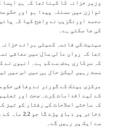
وزیر خزانہ کا کہناتھا کہ ہم ایسا ک
توازن میں مسئلہ پیدا ہو اور حکومت 
محمد اورنگزیب نے واضح کیا کہ پائید
کی جا سکتی ہے۔
سینیٹ کی قائمہ کمیٹی برائے خزانہ ک
کہ سرکاری ہدف سے کم ہے۔ انہوں نے ک
سست رہیں لیکن حال ہی میں اس میں تیز
مرکزی بینک کے گورنر نے وفاقی حکومت
کے لیے اقدامات کرے۔ صحت اور تعلیم 
کہ ساختی اصلاحات کی رفتار کو تیز ک
ذخائر پر دباو
سے ایک پر رہیں گے۔