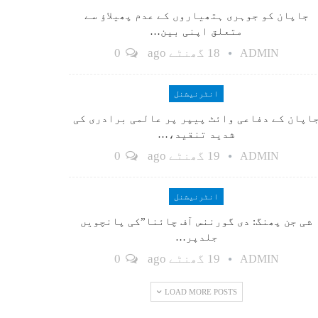
جاپان کو جوہری ہتھیاروں کے عدم پھیلاؤ سے
متعلق اپنی بین…
18 گھنٹے ago
0
ADMIN
انٹرنیشنل
اپان کے دفاعی وائٹ پیپر پر عالمی برادری کی
شدید تنقید،…
19 گھنٹے ago
0
ADMIN
انٹرنیشنل
شی جن پھنگ: دی گورننس آف چائنا”کی پانچویں
جلدپر…
19 گھنٹے ago
0
ADMIN
LOAD MORE POSTS