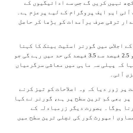
چھ نہیں کریں گے جس سے ادائیگیوں کے
آئی ایم ایف پروگرام کے لیے پرعزم ہے۔
ار ترقی صرف برآمدات کو بڑھا کر حاصل
ے اجلاس میں گورنر اسٹیٹ بینک کا کہنا
تھا کہ رواں مالی سال میں معاشی نمو 2.5 فیصد سے 3.5 فیصد کی حد میں رہے گی جو
ہا کہ پہلی سہ ماہی میں معاشی سرگرمیاں
ی آئی۔
 پر زور دیا کہ وہ اصلاحات کو تیز کرنے
پر بھی کم ترین سطح پر ہے، گورنر نے کہا
رنا ہوگا۔ بصورت دیگر زرمبادلہ کے
ٔ پڑے گا جو 2.2 ماہ کے مساوی امپورٹ کور کی نچلی ترین سطح میں