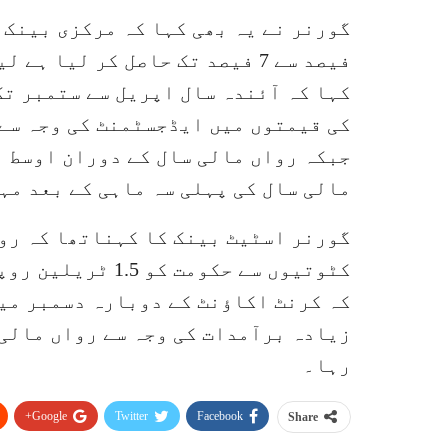
فیصد سے 7 فیصد تک حاصل کر لیا
کہا کہ آئندہ سال اپریل سے ستمبر ت
کی قیمتوں میں ایڈجسٹمنٹ کی وجہ سے ق
جبکہ رواں مالی سال کے دوران اوسط م
مالی سال کی پہلی سہ ماہی کے بعد مہ
گورنر اسٹیٹ بینک کا کہناتھا کہ رو
کٹوتیوں سے حکومت 
کہ کرنٹ اکاؤنٹ کے دوبارہ دسمبر میں
زیادہ برآمدات کی وجہ سے رواں مالی
رہا۔
Google+
Twitter
Facebook
Share