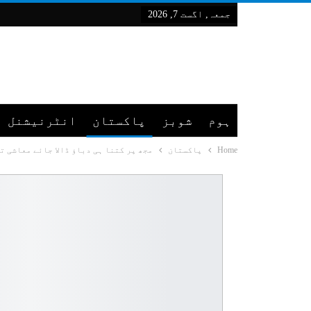
جمعہ, اگست 7, 2026
ہوم
شوبز
پاکستان
انٹرنیشنل
Home
پاکستان
مجھ پر کتنا ہی دباؤ ڈالا جائے معاشی 