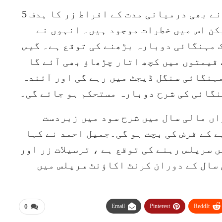
گورنر نے یہ بھی کہا کہ مرکزی بینک نے بھی درمیانی مدت کے افراط زر کا ہدف 5
 ہے لیکن اس میں خطرات موجود ہیں۔ انہوں نے
ک مہنگائی دوبارہ بڑھنے کی توقع ہے۔ گیس
یمتوں میں کچھ اتار چڑھاؤ بھی آئے گا
ہنگائی سنگل ڈیجٹ میں رہے گی اور آئندہ
نگائی کی شرح دوبارہ مستحکم ہو جائے گی۔
اں مالی سال میں شرح سود میں زبردست
کو 1.5 ٹریلین روپے کے قرض کی بچت ہو گی۔جمیل احمد نے کہا
 سرپلس رہنے کی توقع ہے ، ترسیلات زر اور
 سال کے دوران کرنٹ اکاؤنٹ سرپلس میں
Email
Pinterest
ReddIt
0