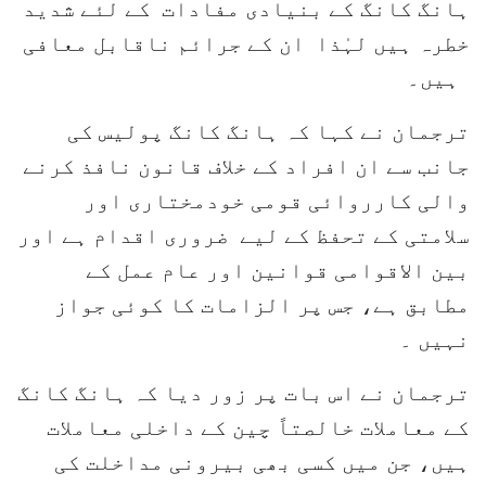
ہانگ کانگ کے بنیادی مفادات کے لئے شدید
خطرہ ہیں لہٰذا ان کے جرائم ناقابل معافی
ہیں۔
ترجمان نے کہا کہ ہانگ کانگ پولیس کی
جانب سے ان افراد کے خلاف قانون نافذ کرنے
والی کارروائی قومی خودمختاری اور
سلامتی کے تحفظ کے لیے ضروری اقدام ہے اور
بین الاقوامی قوانین اور عام عمل کے
مطابق ہے، جس پر الزامات کا کوئی جواز
نہیں ۔
ترجمان نے اس بات پر زور دیا کہ ہانگ کانگ
کے معاملات خالصتاً چین کے داخلی معاملات
ہیں، جن میں کسی بھی بیرونی مداخلت کی