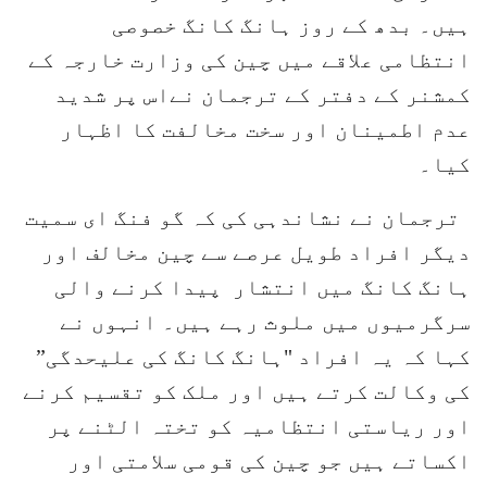
ہیں۔ بدھ کے روز ہانگ کانگ خصوصی
انتظامی علاقے میں چین کی وزارت خارجہ کے
کمشنر کے دفتر کے ترجمان نےاس پر شدید
عدم اطمینان اور سخت مخالفت کا اظہار
کیا۔
ترجمان نے نشاندہی کی کہ گو فنگ ای سمیت
دیگر افراد طویل عرصے سے چین مخالف اور
ہانگ کانگ میں انتشار پیدا کرنے والی
سرگرمیوں میں ملوث رہے ہیں۔ انہوں نے
کہا کہ یہ افراد "ہانگ کانگ کی علیحدگی”
کی وکالت کرتے ہیں اور ملک کو تقسیم کرنے
اور ریاستی انتظامیہ کو تختہ الٹنے پر
اکساتے ہیں جو چین کی قومی سلامتی اور