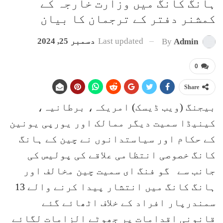
ہانگ کانگ میں وزارت خارجہ کے
کمشنر دفتر کے ترجمان کا بیان
Last updated
دسمبر 25, 2024
By
Admin
0
Share
بیجنگ (ویب ڈیسک) امریکہ، برطانیہ،
کینیڈا سمیت دیگر ممالک اور یورپی یونین
کے حکام اور سیاستدانوں نے چین کے ہانگ
کانگ خصوصی انتظامی علاقے کی پولیس کی
جانب سے گو فنگ ای سمیت چین مخالف اور
ہانگ کانگ میں انتشار پیدا کرنے والے 13
سمندرپار افراد کے خلاف اٹھائے گئے
قانونی اقدامات پر جھوٹے الزامات لگائے