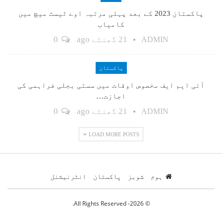
پاکستان 2023 کے بعد پہلی مرتبہ اوے ٹیسٹ میچ میں
کامیاب
21 گھنٹے ago
0
ADMIN
پاکستان
آئی ایم ایف مخصوص اوقات میں سستی بجلی فراہمی کی
اجازت…
21 گھنٹے ago
0
ADMIN
LOAD MORE POSTS
ہوم
شوبز
پاکستان
انٹرنیشنل
© 2026- All Rights Reserved.