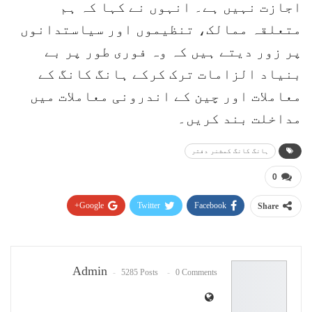
اجازت نہیں ہے۔ انہوں نے کہا کہ ہم
متعلقہ ممالک، تنظیموں اور سیاستدانوں
پر زور دیتے ہیں کہ وہ فوری طور پر بے
بنیاد الزامات ترک کرکے ہانگ کانگ کے
معاملات اور چین کے اندرونی معاملات میں
مداخلت بند کریں۔
ہانگ کانگ کمشنر دفتر
0
Google+
Twitter
Facebook
Share
Pinterest
WhatsApp
ReddIt
Email
Admin
5285 Posts
0 Comments