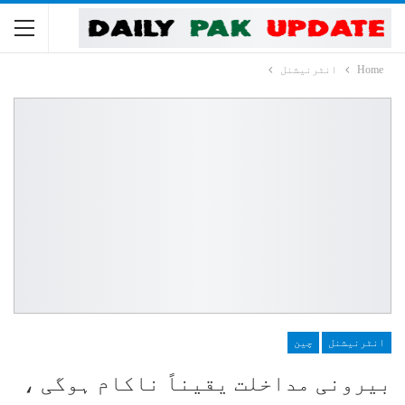
Home
انٹرنیشنل
انٹرنیشنل
چین
بیرونی مداخلت یقیناً ناکام ہوگی ،