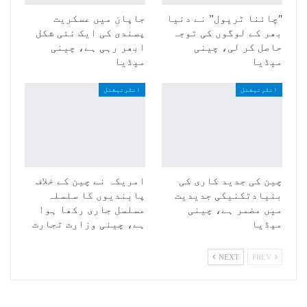
"چائنا ٹریول” نے دنیا
جاپان میں عسکریت
بھر کے لوگوں کی توجہ
پسندی کی ایک نئی شکل
حاصل کر لی، چینی
ابھر رہی ہے، چینی
میڈیا
میڈیا
انٹرنیشنل
انٹرنیشنل
چین کی جدید کاری کی
امریکہ نے چین کے خلاف
بنیادتکنیکی جدیدیت
پابندیوں کا سلسلہ
میں مضمر ہے، چینی
مسلسل جاری رکھا ہوا
میڈیا
ہے، چینی وزارت تجارت
NEXT
PREV