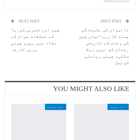
NEXT POST
PREV POST
تائیوان کی علیحدگی
چین اور جنوبی کوریا
پسند کارروائیاں چین
کے تعلقات عوام کے
کی وحدت کے تاریخی
مفاد میں ہیں، چینی
رجحان کو نہیں روک
وزیر خارجہ
سکتی، چینی ریاستی
کونسل
YOU MIGHT ALSO LIKE
انٹرنیشنل
انٹرنیشنل