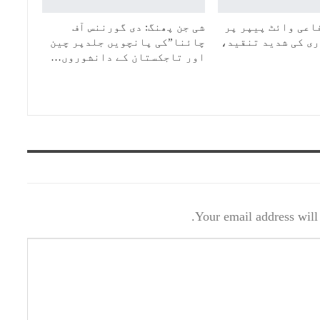
اعی وائٹ پیپر پر
شی جن پھنگ: دی گورننس آف
ی کی شدید تنقید،
چائنا”کی پانچویں جلدپر چین
اور تاجکستان کے دانشوروں…
Your email address will 