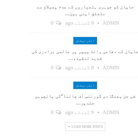
جاپان کو جوہری ہتھیاروں کے عدم پھیلاؤ سے
متعلق اپنی بین…
9 گھنٹے ago
0
ADMIN
انٹرنیشنل
اپان کے دفاعی وائٹ پیپر پر عالمی برادری کی
شدید تنقید،…
9 گھنٹے ago
0
ADMIN
انٹرنیشنل
شی جن پھنگ: دی گورننس آف چائنا”کی پانچویں
جلدپر…
9 گھنٹے ago
0
ADMIN
LOAD MORE POSTS