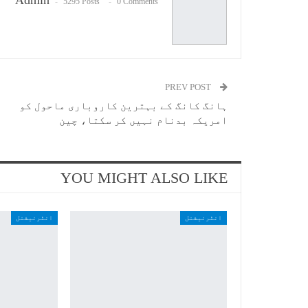
Admin
5295 Posts
0 Comments
PREV POST
ہانگ کانگ کے بہترین کاروباری ماحول کو
امریکہ بدنام نہیں کر سکتا، چین
YOU MIGHT ALSO LIKE
انٹرنیشنل
انٹرنیشنل