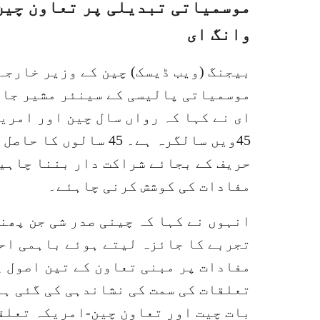
موسمیاتی تبدیلی پر تعاون چین
وانگ ای
بیجنگ (ویب ڈیسک) چین کے وزیر خارجہ
موسمیاتی پالیسی کے سینئر مشیر جان
ای نے کہا کہ رواں سال چین اور امری
45ویں سالگرہ ہے۔ 45 س
حریف کے بجائے شراکت دار بننا چاہی
مفادات کی کوشش کرنی چاہئے۔
انہوں نے کہا کہ چینی صدر شی جن پھن
تجربے کا جائزہ لیتے ہوئے باہمی اح
مفادات پر مبنی تعاون کے تین اصول پ
تعلقات کی سمت کی نشاندہی کی گئی ہ
بات چیت اور تعاون چین-امریکہ تعلق