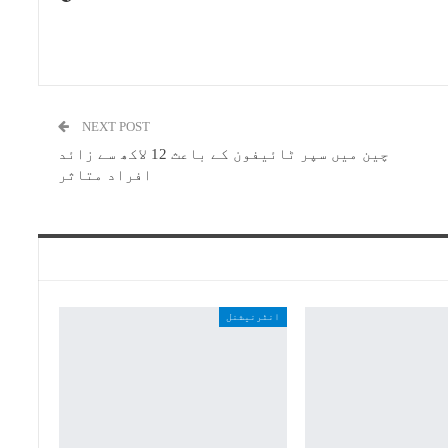
NEXT POST
چین میں سپر ٹائیفون کے باعث 12 لاکھ سے زائد
افراد متاثر
انٹرنیشنل