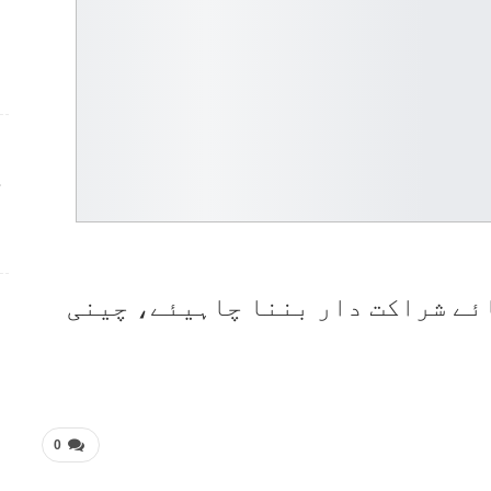
ج
ئے شراکت دار بننا چاہیئے، چینی
0