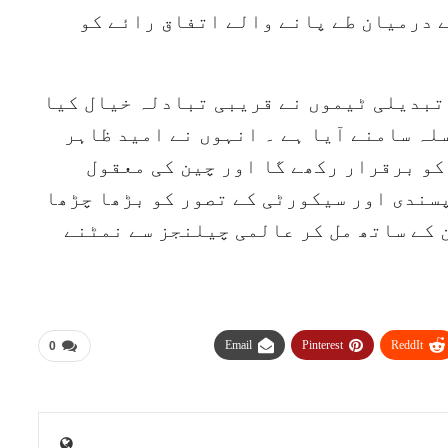
 درمیان طے پانے والے اتفاق رائے کو
تبدیلی ٹیموں نے قریبی تبادلہ خیال کیا
لہ سامنے آیا ہے ۔ انہوں نے امید ظاہر
کو برقرار رکھے گا اور چین کی معقول
سندی اور سیکورٹی کے تصور کو بڑھا چڑھا
 کے ساتھ مل کر عالمی چیلنجز سے نمٹنے
Email
Pinterest
ReddIt
0