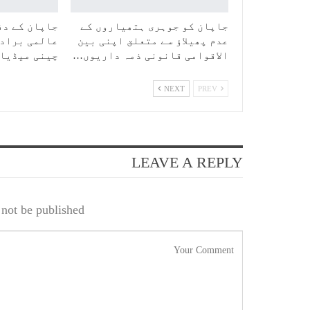
جاپان کو جوہری ہتھیاروں کے
جاپان کے دف
عدم پھیلاؤ سے متعلق اپنی بین
عالمی برادر
الاقوامی قانونی ذمہ داریوں…
چینی میڈیا
NEXT
PREV
LEAVE A REPLY
not be published.