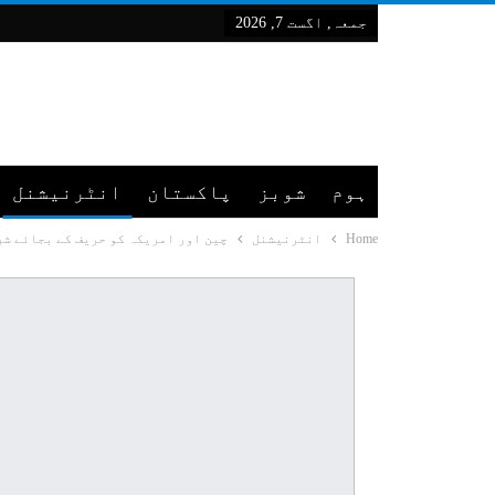
جمعہ, اگست 7, 2026
ہوم
شوبز
پاکستان
انٹرنیشنل
Home
انٹرنیشنل
چین اور امریکہ کو حریف کے بجائے ش