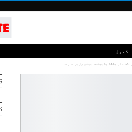
کھیل
راکت دار بننا چاہیئے، چینی وزیر خارجہ
S
S