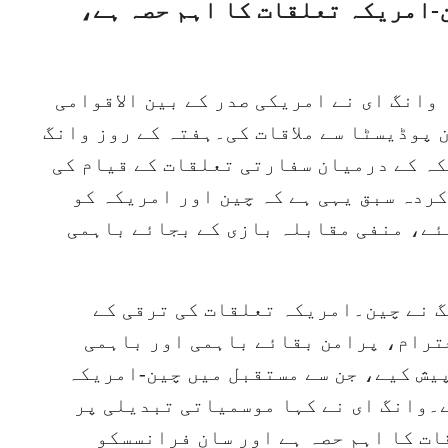
-امریکہ تعلقات کا اہم حصہ ہے،
 وانگ ای نے امریکی صدر کے بین الاقوامی
 پوڈیسٹا سے ملاقات کی۔ہفتہ کے روز وانگ
کہ کے درمیان سفارتی تعلقات کے قیام کی
الوں کا حاصل کردہ سبق یہی ہے کہ چین اور امریکہ کو
ئے، منفی مقابلہ بازی کے بجائے باہمی
گ نے چین۔امریکہ تعلقات کی ترقی کے
ترام، پرامن بقائے باہمی اور باہمی
یش کیے، جن سے مستقبل میں چین-امریکہ
ے۔وانگ ای نے کہا موسمیاتی تبدیلی پر
ات کا اہم حصہ ہے اور سان فرانسسکو