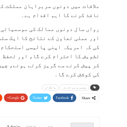
ملاقات میں دونوں سربراہان مملکت کے
نافذ کرنے کا اہم اقدام ہے۔
رواں سال دونوں ممالک کی موسمیاتی 
اور عملی تعاون کے نتائج کا ایک سلس
کی کہ امریکہ اپنی پالیسی استحکام 
تشویش کا احترام کرے گا، اور تحفظ پ
کر پیش کرنے سے گریز کرتے ہوئے، چین
کی کوشش کرے گا۔
چینی وزیر خارجہ
وانگ ای
Google+
Twitter
Facebook
Share