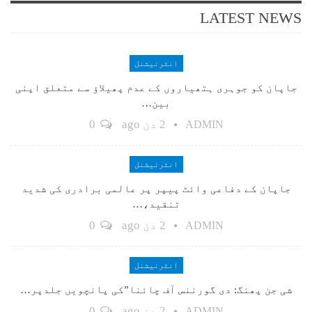
LATEST NEWS
انٹرنیشنل
جاپان کو جوہری ہتھیاروں کے عدم پھیلاؤ سے متعلق اپنی
بین…
2 دن ago
0
ADMIN
انٹرنیشنل
جاپان کے دفاعی وائٹ پیپر پر عالمی برادری کی شدید
تنقید،…
2 دن ago
0
ADMIN
انٹرنیشنل
شی جن پھنگ: دی گورننس آف چائنا”کی پانچویں جلدپر…
2 دن ago
0
ADMIN