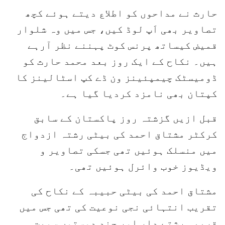
حارث نے مداحوں کو اطلاع دیتے ہوئے کچھ
تصاویر بھی اَپ لوڈ کیں، جس میں وہ شلوار
قمیض کیساتھ پرنس کوٹ پہننے نظر آرہے
ہیں۔ نکاح کے ایک روز بعد محمد حارث کو
ڈومیسٹک چیمپئینز ون ڈے کپ اسٹالینز کا
کپتان بھی نامزد کردیا گیا ہے۔
قبل ازیں گزشتہ روز پاکستان کے سابق
کرکٹر مشتاق احمد کی بیٹی رشتہ ازدواج
میں منسلک ہوئیں تھی جسکی تصاویر و
ویڈیوز خوب وائرل ہوئیں تھی۔
مشتاق احمد کی بیٹی حبیبہ کے نکاح کی
تقریب انتہائی نجی نوعیت کی تھی جس میں
قریبی رشتے دار اور چند دوستوں سمیت