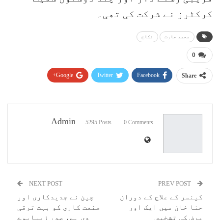
کرکٹرز نے شرکت کی تھی۔
محمد حارث
نکاح
0
Google+
Twitter
Facebook
Share
Pinterest
WhatsApp
ReddIt
Email
Admin
5295 Posts
0 Comments
NEXT POST
PREV POST
کینسر کے علاج کے دوران
چین نے جدیدکاری اور
حنا خان میں ایک اور
صنعت کاری کو بہت ترقی
مرض کی تشخیص
دی ہے، صدر زمبابوے