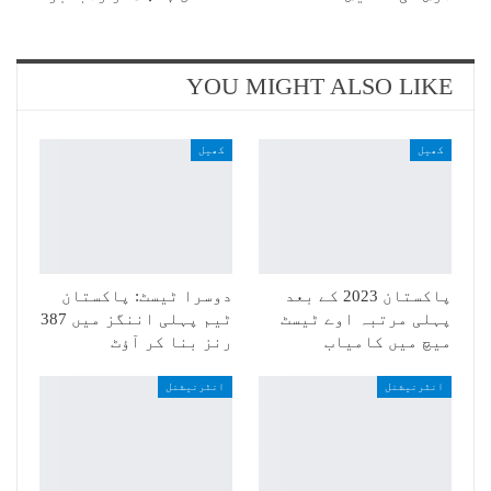
YOU MIGHT ALSO LIKE
کھیل
کھیل
پاکستان 2023 کے بعد
دوسرا ٹیسٹ: پاکستان
پہلی مرتبہ اوے ٹیسٹ
ٹیم پہلی اننگز میں 387
میچ میں کامیاب
رنز بنا کر آؤٹ
انٹرنیشنل
انٹرنیشنل