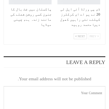
ڈی پی ورلڈ آئی ایل ٹی
پاکستان میں فٹ بال کا
20 نے یو اے ای کرکٹرز
جنون کسی روشن شعلے کی
کیلئے نئی راہیں کھول
مانند زندہ ہے، چینی
دیں: محمد روہید
میڈیا
NEXT
PREV
LEAVE A REPLY
Your email address will not be published.