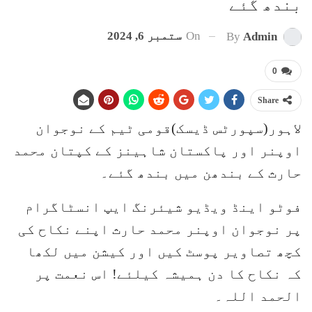
بندھ گئے
On
ستمبر 6, 2024
By
Admin
0
Share
لاہور(سپورٹس ڈیسک)قومی ٹیم کے نوجوان
اوپنر اور پاکستان شاہینز کے کپتان محمد
حارث کے بندھن میں بندھ گئے۔
فوٹو اینڈ ویڈیو شیئرنگ ایپ انسٹاگرام
پر نوجوان اوپنر محمد حارث اپنے نکاح کی
کچھ تصاویر پوسٹ کیں اور کیشن میں لکھا
کہ نکاح کا دن ہمیشہ کیلئے! اس نعمت پر
الحمد اللہ۔