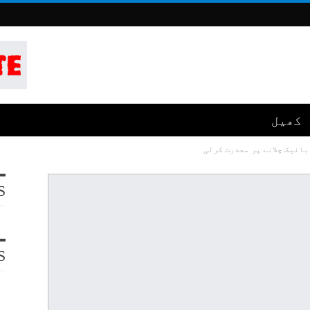
کھیل
بائیک چلانے پر معذرت کرلی
S
S