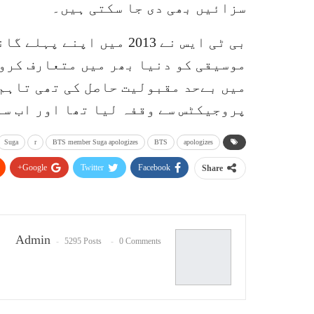
سزائیں بھی دی جا سکتی ہیں۔
بی ٹی ایس نے 2013 میں اپ
موسیقی کو دنیا بھر میں متعارف کروا
پروجیکٹس سے وقفہ لیا تھا اور اب س
Suga
r
BTS member Suga apologizes
BTS
apologizes
Google+
Twitter
Facebook
Share
Admin
5295 Posts
0 Comments