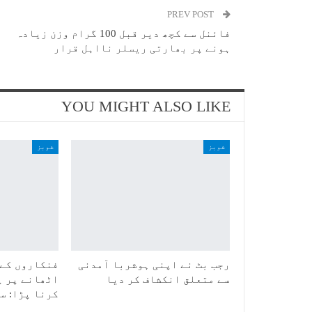
PREV POST
فائنل سے کچھ دیر قبل 100 گرام وزن زیادہ
ہونے پر بھارتی ریسلر نااہل قرار
YOU MIGHT ALSO LIKE
شوبز
شوبز
رجب بٹ نے اپنی ہوشربا آمدنی
فنکاروں کے 
سے متعلق انکشاف کر دیا
اٹھانے پر پ
کرنا پڑا: س