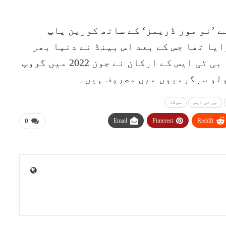
نے پہلے گانے ’نو مور ڈریمز‘ کے ساتھ کورین پاپ
یا تھا جس کے بعد اس بینڈ نے دنیا بھر
میں بےحد مقبولیت حاصل کی تھی تاہم بی ٹی ایس کے ارکان نے جون 2022 میں گروپ
ولو سرگرمیوں میں مصروف ہیں۔
بی ٹی ایس
سوگا
Email
Pinterest
ReddIt
0