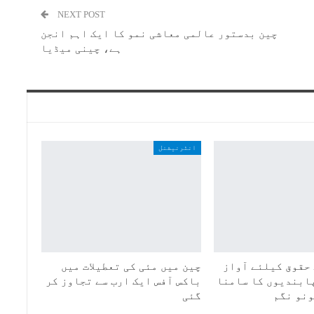
NEXT POST
چین بدستور عالمی معاشی نمو کا ایک اہم انجن
ہے، چینی میڈیا
انٹرنیشنل
حقوق کیلئے آواز
چین میں مئی کی تعطیلات میں
ابندیوں کا سامنا
باکس آفس ایک ارب سے تجاوز کر
ونو نگم
گئی