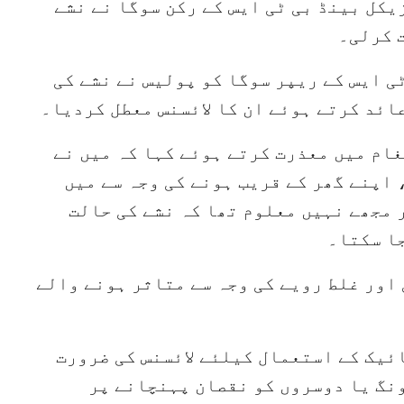
کل بینڈ بی ٹی ایس کے رکن سوگا نے نشے
ت کرلی۔
ی ایس کے ریپر سوگا کو پولیس نے نشے کی
عائد کرتے ہوئے ان کا لائسنس معطل کردیا۔
غام میں معذرت کرتے ہوئے کہا کہ میں نے
 اپنے گھر کے قریب ہونے کی وجہ سے میں
ر مجھے نہیں معلوم تھا کہ نشے کی حالت
ا سکتا۔
 اور غلط رویے کی وجہ سے متاثر ہونے والے
ئیک کے استعمال کیلئے لائسنس کی ضرورت
نگ یا دوسروں کو نقصان پہنچانے پر