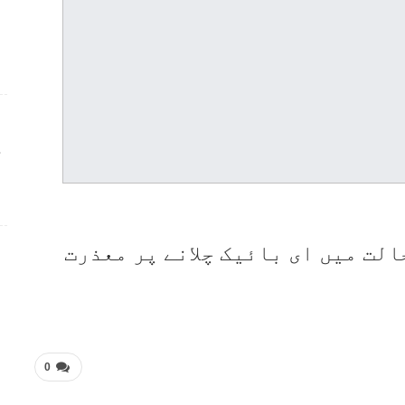
ج
الت میں ای بائیک چلانے پر معذرت
0