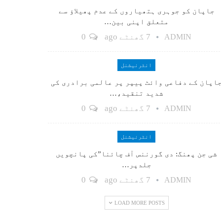
جاپان کو جوہری ہتھیاروں کے عدم پھیلاؤ سے
متعلق اپنی بین…
7 گھنٹے ago
0
ADMIN
انٹرنیشنل
اپان کے دفاعی وائٹ پیپر پر عالمی برادری کی
شدید تنقید،…
7 گھنٹے ago
0
ADMIN
انٹرنیشنل
شی جن پھنگ: دی گورننس آف چائنا”کی پانچویں
جلدپر…
7 گھنٹے ago
0
ADMIN
LOAD MORE POSTS