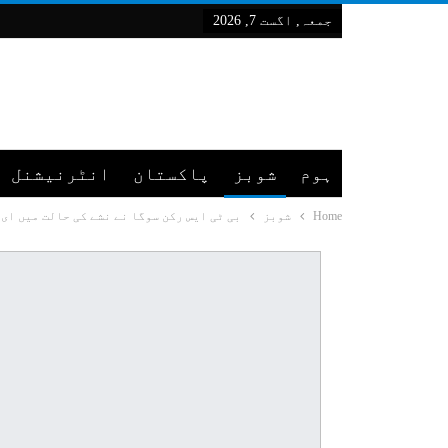
جمعہ, اگست 7, 2026
ہوم
شوبز
پاکستان
انٹرنیشنل
Home
شوبز
بی ٹی ایس رکن سوگا نے نشے کی حالت میں ای 