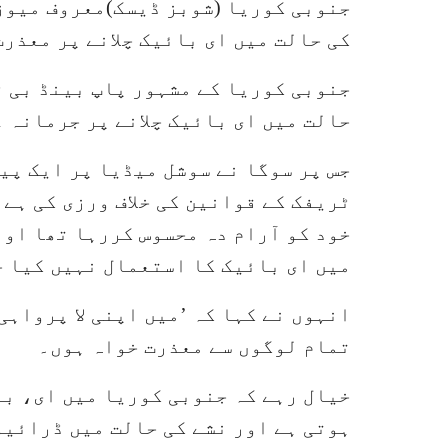
جنوبی کوریا (شوبز ڈیسک)معروف میوزی
کی حالت میں ای بائیک چلانے پر معذر
جنوبی کوریا کے مشہور پاپ بینڈ بی ٹ
حالت میں ای بائیک چلانے پر جرمانہ 
جس پر سوگا نے سوشل میڈیا پر ایک پی
ٹریفک کے قوانین کی خلاف ورزی کی ہے،
خود کو آرام دہ محسوس کررہا تھا او
میں ای بائیک کا استعمال نہیں کیا ج
انہوں نے کہا کہ ’میں اپنی لا پرواہی
تمام لوگوں سے معذرت خواہ ہوں۔
خیال رہے کہ جنوبی کوریا میں ای، با
ہوتی ہے اور نشے کی حالت میں ڈرائیو