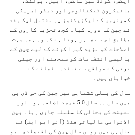
ایکس، گولڈ مین ساکس، ایپل، بوئنگ،
مائیکرون ٹیکنالوجی اور دیگر امریکی
کمپنیوں کے ایگزیکٹوز پر مشتمل ایک وفد
نے چین کا دورہ کیا۔ کچھ تجزیہ کاروں کے
مطابق اس سے ظاہر ہوتا ہے کہ وہ ہمہ جہت
اصلاحات کو مزید گہرا کرنے کے لیے چین کے
پالیسی انتظامات کو سمجھنے اور چینی
ترقی کے مواقع سے فائدہ اٹھانے کے
خواہاں ہیں۔
سال کی پہلی ششماہی میں چین کی جی ڈی پی
میں سال بہ سال 5.0 فیصد اضافہ ہوا اور
معیشت کی بحالی کا سلسلہ جاری رہا۔ بین
الاقوامی مالیاتی فنڈ (آئی ایم ایف) نے
حال ہی میں رواں سال چین کی اقتصادی نمو