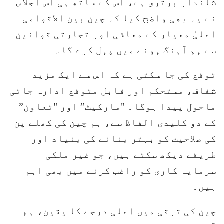
شاندار برتری ہے، اس کے ساتھ ہی اس اجلاس
نے یہ بھی واضح کیا کہ چین بین الاقوامی
اعلیٰ معیار کے معاشی اور تجارتی قوانین
سے ہم آہنگ ہونے میں پہل کرے گا۔
توقع کی جا سکتی ہے کہ اس سے ایک مزید
شفاف، مستحکم اور قابل متوقع ادارہ جاتی
ماحول پیدا ہوگا۔ "مارکیٹ” اور "تعاون”
کے دو کلیدی الفاظ سے، ہم چین کی کھلے پن
کی صلاحیت کو بہتر بنانے کی بنیاد اور
طریقے دیکھ سکتے ہیں، جو غیر ملکی
سرمایہ کاری کو راغب کرنے میں بھی اہم
ہیں۔
چین کی ترقی میں اعلی درجے کا یقین، ہم