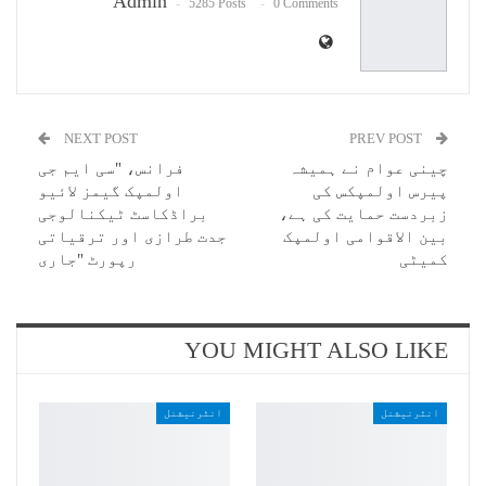
Admin
5285 Posts
0 Comments
NEXT POST
PREV POST
چینی عوام نے ہمیشہ
فرانس، "سی ایم جی
پیرس اولمپکس کی
اولمپک گیمز لائیو
زبردست حمایت کی ہے،
براڈکاسٹ ٹیکنالوجی
بین الاقوامی اولمپک
جدت طرازی اور ترقیاتی
کمیٹی
رپورٹ "جاری
YOU MIGHT ALSO LIKE
انٹرنیشنل
انٹرنیشنل