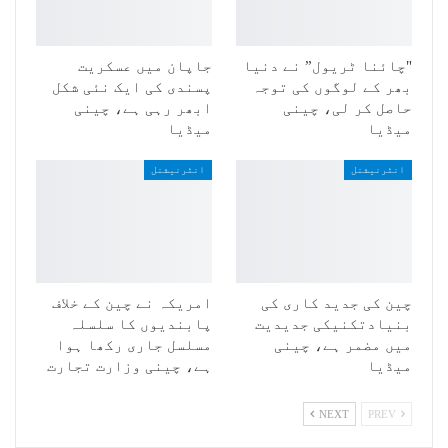
"چائنا ٹریول” نے دنیا
جاپان میں عسکریت
بھر کے لوگوں کی توجہ
پسندی کی ایک نئی شکل
حاصل کر لی، چینی
ابھر رہی ہے، چینی
میڈیا
میڈیا
انٹرنیشنل
انٹرنیشنل
چین کی جدید کاری کی
امریکہ نے چین کے خلاف
بنیادتکنیکی جدیدیت
پابندیوں کا سلسلہ
میں مضمر ہے، چینی
مسلسل جاری رکھا ہوا
میڈیا
ہے، چینی وزارت تجارت
NEXT
PREV