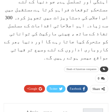
آہنگی اور تسلسل ہے، جو دنیا کے لئے
مستحکم توقعات فراہم کرتا ہے.مستقبل میں
اس اجلاس کی دستاویزات میں تجویز کردہ 300
سے زیادہ اہم اصلاحاتی اقدامات کے مسلسل
نفاذ کے ساتھ ، چینی مارکیٹ کی توانائی
کو متحرک کیا جاتا رہے گا اور دنیا بھر کے
کاروباری اداروں کے لئے وسیع تر قیاتی
مواقع میسر ہوتے رہیں گے۔
Heads of American companies
0
Google+
Twitter
Facebook
Share
Pinterest
WhatsApp
ReddIt
Email