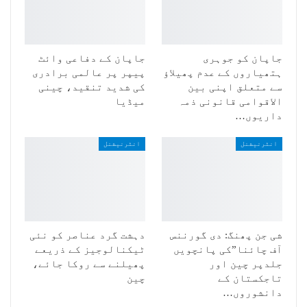
جاپان کو جوہری
جاپان کے دفاعی وائٹ
ہتھیاروں کے عدم پھیلاؤ
پیپر پر عالمی برادری
سے متعلق اپنی بین
کی شدید تنقید، چینی
الاقوامی قانونی ذمہ
میڈیا
داریوں…
انٹرنیشنل
انٹرنیشنل
شی جن پھنگ: دی گورننس
دہشت گرد عناصر کو نئی
آف چائنا”کی پانچویں
ٹیکنالوجیز کے ذریعے
جلدپر چین اور
پھیلنے سے روکا جائے،
تاجکستان کے
چین
دانشوروں…