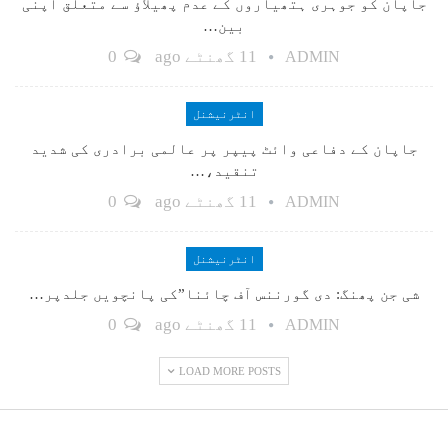
جاپان کو جوہری ہتھیاروں کے عدم پھیلاؤ سے متعلق اپنی
بین…
11 گھنٹے ago
0
ADMIN
انٹرنیشنل
جاپان کے دفاعی وائٹ پیپر پر عالمی برادری کی شدید
تنقید،…
11 گھنٹے ago
0
ADMIN
انٹرنیشنل
شی جن پھنگ: دی گورننس آف چائنا”کی پانچویں جلدپر…
11 گھنٹے ago
0
ADMIN
LOAD MORE POSTS