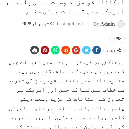
امکانات کو مزید وسعت دینی چاہیے ،
امریکہ میں تعینات چینی سفیر
Last updated
اکتوبر 1, 2025
By
Admin
0
Share
بیجنگ (ویب ڈیسک) امریکہ میں تعینات چین
کے سفیر شیے فینگ نے واشنگٹن میں چینی
سفارت خانے میں منعقدہ قومی دن کی تقریب
سے خطاب میں کہا کہ چین اور امریکہ کو
تعاون کے امکانات کو مزید وسعت دینی
چاہیے تاکہ باہمی مفاد اور کثیر الجہتی
کامیابیاں حاصل ہو سکیں۔انہوں نے مزید
کہا کہ فریقین کے درمیان وسیع مشترکہ