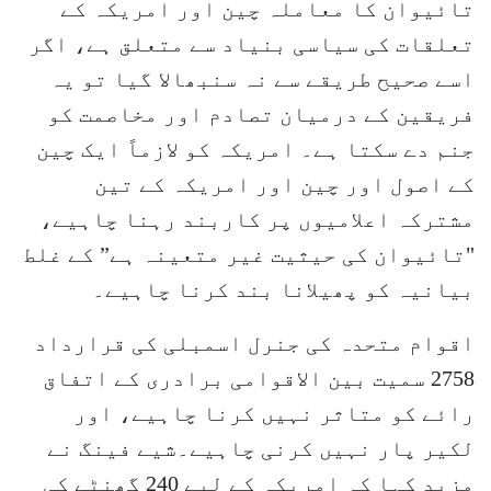
تائیوان کا معاملہ چین اور امریکہ کے
تعلقات کی سیاسی بنیاد سے متعلق ہے، اگر
اسے صحیح طریقے سے نہ سنبھالا گیا تو یہ
فریقین کے درمیان تصادم اور مخاصمت کو
جنم دے سکتا ہے۔ امریکہ کو لازماً ایک چین
کے اصول اور چین اور امریکہ کے تین
مشترکہ اعلامیوں پر کاربند رہنا چاہیے،
"تائیوان کی حیثیت غیر متعینہ ہے” کے غلط
بیانیہ کو پھیلانا بند کرنا چاہیے۔
اقوام متحدہ کی جنرل اسمبلی کی قرارداد
2758 سمیت بین الاقوامی برادری کے اتفاق
رائے کو متاثر نہیں کرنا چاہیے، اور
لکیر پار نہیں کرنی چاہیے۔شیے فینگ نے
مزید کہا کہ امریکہ کے لیے 240 گھنٹے کی