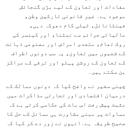
مفادات اور تعاون کے لیے بڑی گنجائش
موجود ہے۔ غیر قانونی تارکین وطن،
فینٹانائل، ٹیلی کام دھوکہ دہی،
مالیاتی جرائم سے نمٹنا، اور کینسر کی
روک تھام، متعدی امراض اور مصنوعی ذہانت
کے شعبوں میں تعاون، یہ سب دونوں اطراف
کے تعاون کے روشن پہلو اور ترقی کے مراکز
بن سکتے ہیں۔
چینی سفیر نے واضح کیا کہ دونوں ممالک کے
درمیان اقتصادی اور تجارتی مذاکرات میں
مثبت پیش رفت اس بات کی عکاسی کرتی ہے کہ
مساوات پر مبنی مشاورت ہی مسائل کے حل کا
صحیح طریقہ ہے۔انہوں نے زور دے کر کہا کہ