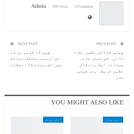
Admin
5295 Posts
0 Comments
NEXT POST
PREV POST
چینی قوم کی عظیم نشاۃ
چین کے قومی دن کے
ثانیہ کو عملی جامہ
حوالے سے مختلف ممالک
پہنانا ایک بے مثال
میں تقریبات کا انعقاد
عظیم فریضہ ہے، چینی
صدر
YOU MIGHT ALSO LIKE
انٹرنیشنل
انٹرنیشنل