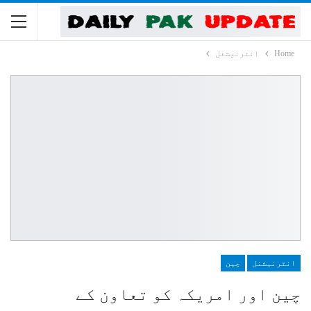
Home
انٹرنیشنل
انٹرنیشنل
چین
چین اور امریکہ کو تعاون کے