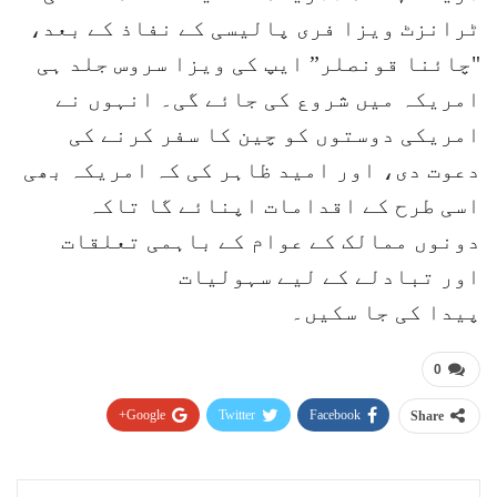
ٹرانزٹ ویزا فری پالیسی کے نفاذ کے بعد،
"چائنا قونصلر” ایپ کی ویزا سروس جلد ہی
امریکہ میں شروع کی جائے گی۔ انہوں نے
امریکی دوستوں کو چین کا سفر کرنے کی
دعوت دی، اور امید ظاہر کی کہ امریکہ بھی
اسی طرح کے اقدامات اپنائے گا تاکہ
دونوں ممالک کے عوام کے باہمی تعلقات
اور تبادلے کے لیے سہولیات
پیدا کی جا سکیں۔
0
Google+
Twitter
Facebook
Share
Pinterest
WhatsApp
ReddIt
Email