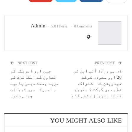
Pinterest
WhatsApp
ReddIt
Email
Admin
5311 Posts
0 Comments
NEXT POST
PREV POST
ڈی پی ورلڈ آئی ایل ٹی
چین اور امریکہ کو
20 اور سعودی کرکٹ
تعاون کے امکانات کو
فیڈریشن کا اشتراک،
مزید وسعت دینی چاہیے
خطے میں کرکٹ کے فروغ
، امریکہ میں تعینات
کے نئے دروازے کھل گئے
چینی سفیر
YOU MIGHT ALSO LIKE