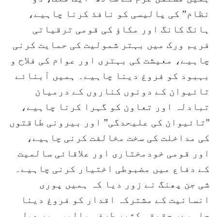
نظام” کی پالیسی کو نافذ کرنا چاہیے،
ہانگ کانگ اور مکاؤ کی قومی ترقیاتی
فریم ورک میں بہتر شمولیت کی حمایت کرنی
چاہیے، معیشت کی بہتری اور عوام کی فلاح و
بہبود کو فروغ دینا چاہیے۔ ہمیں آبنائے
تائیوان کے دونوں کناروں کے درمیان
تبادلہ اور تعاون کو گہرا کرنا چاہیے،
"تائیوان کی علیحدگی” اور بیرونی طاقتوں
کی مداخلت کی سخت مخالفت کرنی چاہیے،
اور قومی خودمختاری اور علاقائی سالمیت
کے دفاع میں مضبوطی اختیار کرنی چاہیے۔
شی جن پھنگ نے زور دیا کہ ہمیں پوری
انسانیت کے مشترکہ اقدار کو فروغ دینا
چاہیے، حقیقی کثیر طرفہ پالیسی پر عمل