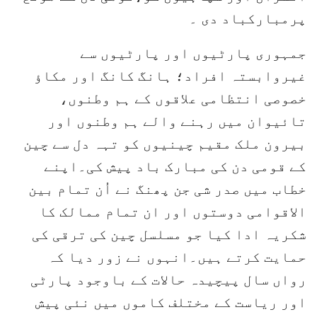
پرمبارکباد دی ۔
جمہوری پارٹیوں اور پارٹیوں سے
غیروابستہ افراد؛ ہانگ کانگ اور مکاؤ
خصوصی انتظامی علاقوں کے ہم وطنوں،
تائیوان میں رہنے والے ہم وطنوں اور
بیرون ملک مقیم چینیوں کو تہہ دل سے چین
کے قومی دن کی مبارک باد پیش کی۔اپنے
خطاب میں صدر شی جن پھنگ نے اُن تمام بین
الاقوامی دوستوں اور ان تمام ممالک کا
شکریہ ادا کیا جو مسلسل چین کی ترقی کی
حمایت کرتے ہیں۔انہوں نے زور دیا کہ
رواں سال پیچیدہ حالات کے باوجود پارٹی
اور ریاست کے مختلف کاموں میں نئی پیش