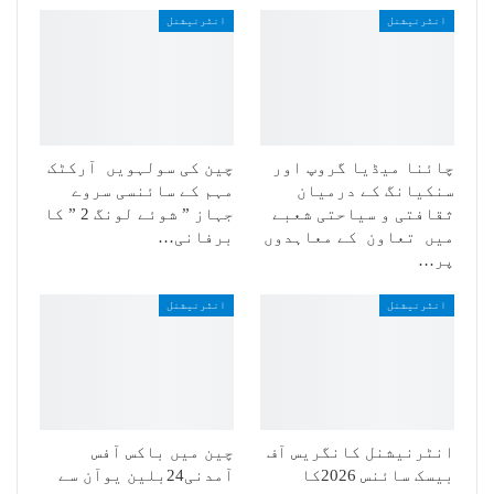
انٹرنیشنل
انٹرنیشنل
چائنا میڈیا گروپ اور
چین کی سولہویں آرکٹک
سنکیانگ کے درمیان
مہم کے سائنسی سروے
ثقافتی و سیاحتی شعبے
جہاز ” شوئے لونگ 2 ” کا
میں تعاون کے معاہدوں
برفانی…
پر…
انٹرنیشنل
انٹرنیشنل
انٹرنیشنل کانگریس آف
چین میں باکس آفس
بیسک سائنس 2026کا
آمدنی24بلین یوآن سے