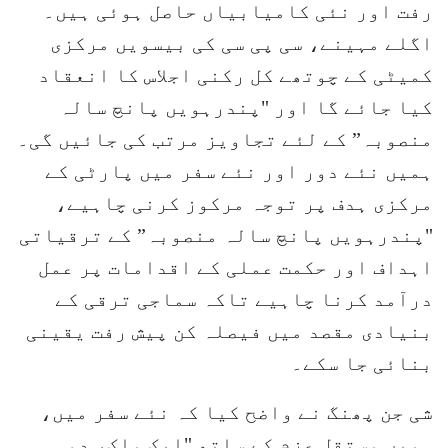
رفت اور نئی کامیابیاں حاصل ہوئی ہیں۔
اگلے مہینے، سی پی سی کی بیسویں مرکزی
کمیٹی کے چوتھے کل رکنی اجلاس کا انعقاد
کیا جائے گا اور "پندرہویں پانچ سالہ
منصوبہ” کے لئے تجاویز مرتب کی جائیں گی۔
ہمیں نئے دور اور نئے سفر میں پارٹی کے
مرکزی ہدف پر توجہ مرکوز کرنی چاہیے،
"پندرہویں پانچ سالہ منصوبہ” کے ترقیاتی
اہداف اور حکمت عملی کے اقدامات پر عمل
درآمد کرنا چاہیے تاکہ سماجی ترقی کے
بنیادی مقصد میں فیصلہ کن پیش رفت یقینی
بنائی جا سکے۔
شی جن پھنگ نے واضح کیا کہ نئے سفر میں،
ہمیں مستقل عزم کے ساتھ "ایک ملک، دو