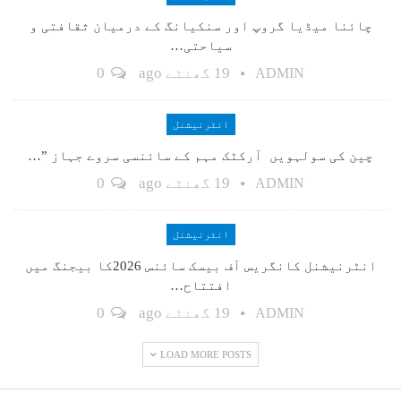
چائنا میڈیا گروپ اور سنکیانگ کے درمیان ثقافتی و
سیاحتی…
19 گھنٹے ago
0
ADMIN
انٹرنیشنل
چین کی سولہویں آرکٹک مہم کے سائنسی سروے جہاز ”…
19 گھنٹے ago
0
ADMIN
انٹرنیشنل
انٹرنیشنل کانگریس آف بیسک سائنس 2026کا بیجنگ میں
افتتاح…
19 گھنٹے ago
0
ADMIN
LOAD MORE POSTS