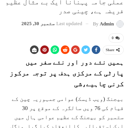
عملی جامہ پہنانا ایک بے مثال عظیم
فریضہ ہے، چینی صدر
Last updated
ستمبر 30, 2025
By
Admin
0
Share
ہمیں نئے دور اور نئے سفر میں
پارٹی کے مرکزی ہدف پر توجہ مرکوز
کرنی چاہیے،شی
بیجنگ (ویب ڈیسک) عوامی جمہوریہ چین کے
قیام کی 76 ویں سالگرہ کے موقع پر 30
ستمبر کو بیجنگ کے عظیم عوامی ہال میں
ایک استقبالیہ کا انعقاد کیا گیا۔منگل