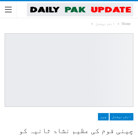
Home
انٹرنیشنل
انٹرنیشنل
چین
چینی قوم کی عظیم نشاۃ ثانیہ کو