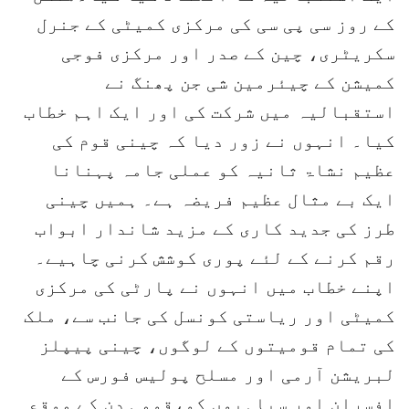
کے روز سی پی سی کی مرکزی کمیٹی کے جنرل
سکریٹری، چین کے صدر اور مرکزی فوجی
کمیشن کے چیئرمین شی جن پھنگ نے
استقبالیہ میں شرکت کی اور ایک اہم خطاب
کیا۔ انہوں نے زور دیا کہ چینی قوم کی
عظیم نشاۃ ثانیہ کو عملی جامہ پہنانا
ایک بے مثال عظیم فریضہ ہے۔ ہمیں چینی
طرز کی جدید کاری کے مزید شاندار ابواب
رقم کرنے کے لئے پوری کوشش کرنی چاہیے۔
اپنے خطاب میں انہوں نے پارٹی کی مرکزی
کمیٹی اور ریاستی کونسل کی جانب سے، ملک
کی تمام قومیتوں کے لوگوں، چینی پیپلز
لبریشن آرمی اور مسلح پولیس فورس کے
افسران اور سپاہیوں کو،قومی دن کے موقع