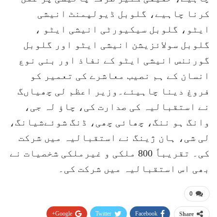
کرنا چاہیے، گلوبل ڈیولپمنٹ انیشی
ایٹو، گلوبل سیکیورٹی انیشی ایٹو ،
گلوبل سولائزیشن انیشی ایٹو اور گلوبل
گورننس انیشی ایٹو کے نفاذ اور بنی نوع
انسان کے ہم نصیب معاشرے کی تعمیر کو
فروغ دینا چاہیئے۔وزیر اعظم لی چھیاںگ
نے استقبالیہ کی صدارت کی، چاؤ لہ جی،
وانگ ہو ننگ، چھائی چھی، ڈنگ شوئےشیانگ،
لی شی، ہان ژینگ نے استقبالیہ میں شرکت
کی۔ تقریباً 800 ملکی و غیرملکی شخصیات نے
بھی اس استقبالیہ میں شرکت کی۔
0
Google+
Twitter
Facebook
Share