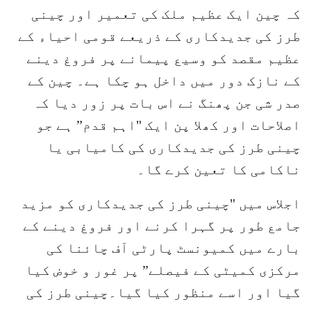
کہ چین ایک عظیم ملک کی تعمیر اور چینی
طرز کی جدیدکاری کے ذریعے قومی احیاء کے
عظیم مقصد کو وسیع پیمانے پر فروغ دینے
کے نازک دور میں داخل ہو چکا ہے۔ چین کے
صدر شی جن پھنگ نے اس بات پر زور دیا کہ
اصلاحات اور کھلا پن ایک "اہم قدم” ہے جو
چینی طرز کی جدیدکاری کی کامیابی یا
ناکامی کا تعین کرے گا۔
اجلاس میں "چینی طرز کی جدیدکاری کو مزید
جامع طور پر گہرا کرنے اور فروغ دینے کے
بارے میں کمیونسٹ پارٹی آف چائنا کی
مرکزی کمیٹی کے فیصلے” پر غور و خوض کیا
گیا اور اسے منظور کیا گیا۔چینی طرز کی