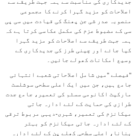
جدیدکاری کی مناسبت سے ہمہ جہت طریقے سے
اصلاحات کو مزید گہرا کرنے کا مجموعی
منصوبہ صدر شی جن پھنگ کی قیادت میں سی پی
سی کے مضبوط عزم کی مکمل عکاسی کرتا ہے کہ
ہمہ جہت طریقے سے اصلاحات کو مزید گہرا
کیا جائے اور چینی طرز کی جدیدکاری کے
وسیع امکانات کھولے جائیں۔
"فیصلے "میں شامل اصلاحاتی شعبے انتہائی
جامع ہیں، جن میں ایک اعلی سطحی سوشلسٹ
مارکیٹ اکانومی سسٹم کی تعمیر، جامع جدت
طرازی کی حمایت کے لئے ادارہ جاتی
میکانزم کی تعمیر، شہری-دیہی مربوط ترقی
کے لئے ادارہ جاتی میکانزم کو بہتر
بنانا، اعلی سطحی کھلے پن کے لئے ادارہ