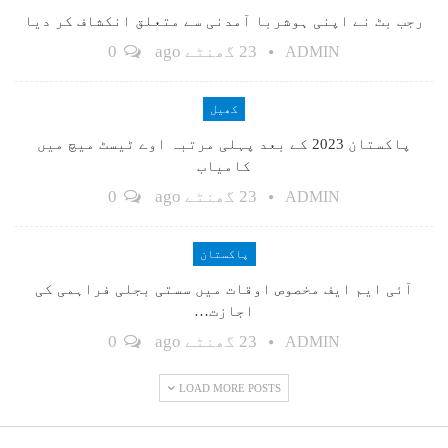
رجب بٹ نے اپنی ہوشربا آمدنی سے متعلق انکشاف کر دیا
23 گھنٹے ago
0
ADMIN
کھیل
پاکستان 2023 کے بعد پہلی مرتبہ اوے ٹیسٹ میچ میں
کامیاب
23 گھنٹے ago
0
ADMIN
پاکستان
آئی ایم ایف مخصوص اوقات میں سستی بجلی فراہمی کی
اجازت…
23 گھنٹے ago
0
ADMIN
LOAD MORE POSTS