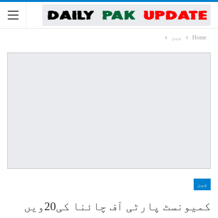
Home
چین
چین
کمیونسٹ پارٹی آف چائنا کی20ویں