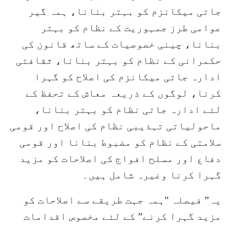
جاتی میکانزم کو بہتر بنانا، ہمہ گیر
عوامی طرز جمہوریت کے نظام کو بہتر
بنانا، چینی خصوصیات کے ساتھ قانون کی
حکمرانی کے نظام کو بہتر بنانا، ثقافتی
ادارہ جاتی میکانزم کی اصلاح کو گہرا
کرنا، لوگوں کے ذریعہ معاش کے تحفظ کے
لئے ادارہ جاتی نظام کو بہتر بنانا،
ماحولیاتی تہذیبی نظام کی اصلاح اور قومی
سلامتی کے نظام کو مضبوط بنانا اور قومی
دفاع اور مسلح افواج کی اصلاحات کو مزید
گہرا کرنا وغیرہ شامل ہیں۔
یہ” فیصلہ "ہمہ جہت طریقے سے اصلاحات کو
مزید گہرا کرنے” کے لئے مخصوص اقدامات