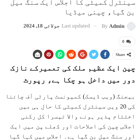
سینٹرل کمیٹی کا اجلاس ایک سنگ میل
بن گیا، چینی میڈیا
Last updated
جولائی 18, 2024
By
Admin
0
Share
چین ایک عظیم ملک کی تعمیرکے نازک
دور میں داخل ہو چکا ہے، رپورٹ
بیجنگ (ویب ڈیسک) کمیونسٹ پارٹی آف چائنا
کی 20 ویں سینٹرل کمیٹی کا حال ہی میں
اختتام پذیر ہونے والا تیسرا کل رکنی
اجلاس چین کی اصلاحات اور کھلے پن میں ایک
اور سنگ میل بن گیا ہے۔ اجلاس میں کہا گیا