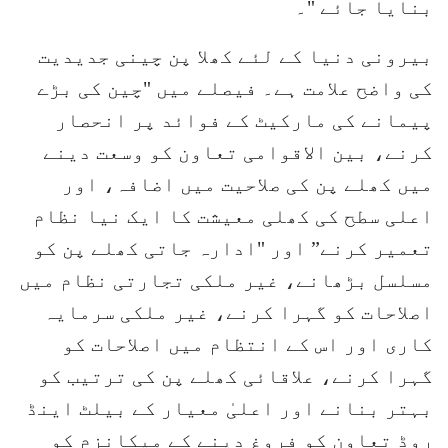
بنایا جائے "۔
بیرونی دنیا کے لئے کھلا پن چینی جدیدیت
کی واضح علامت ہے۔ فیصلے میں "چین کی بڑے
پیمانے کی مارکیٹ کے فوائد پر انحصار
کرنے، بین الاقوامی تعاون کو وسعت دینے
میں کھلے پن کی صلاحیت میں اضافہ، اور
اعلی سطح کی کھلی معیشت کا ایک نیا نظام
تعمیر کرنے” اور "ادارہ جاتی کھلے پن کو
مسلسل بڑھانے، غیر ملکی تجارتی نظام میں
اصلاحات کو گہرا کرنے، غیر ملکی سرمایہ
کاری اور اس کے انتظام میں اصلاحات کو
گہرا کرنے، علاقائی کھلے پن کی ترتیب کو
بہتر بنانے اور اعلیٰ معیار کے بیلٹ اینڈ
روڈ تعاون کو فروغ دینے کے میکانزم کو