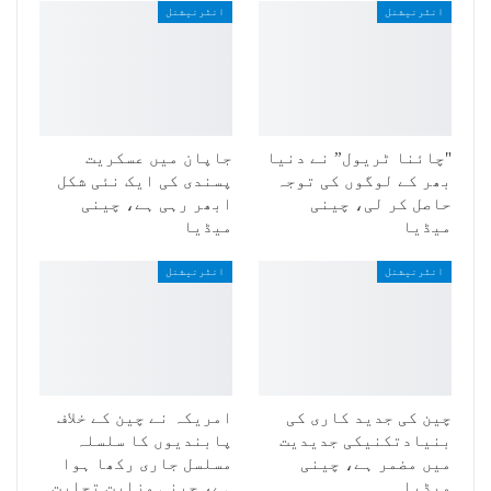
انٹرنیشنل
انٹرنیشنل
"چائنا ٹریول” نے دنیا
جاپان میں عسکریت
بھر کے لوگوں کی توجہ
پسندی کی ایک نئی شکل
حاصل کر لی، چینی
ابھر رہی ہے، چینی
میڈیا
میڈیا
انٹرنیشنل
انٹرنیشنل
چین کی جدید کاری کی
امریکہ نے چین کے خلاف
بنیادتکنیکی جدیدیت
پابندیوں کا سلسلہ
میں مضمر ہے، چینی
مسلسل جاری رکھا ہوا
میڈیا
ہے، چینی وزارت تجارت