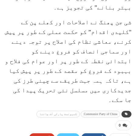
بہتر بنانے” کی تجویز ہے۔
شی جن پھنگ نے اصلاحات اور کھلے پن کے
"کلیدی اقدام” کو حکمت عملی کے طور پر پیش
کرنے، معاشی نظام کی اصلاح پر توجہ دینے
اور سماجی انصاف کو فروغ دینے کو
ابتدائی نقطہ کے طور پر اور عوام کی فلاح و
بہبود کے فروغ کو مقصد کے طور پر پیش کیا
ہے، تاکہ ہمہ جہت طریقے سے چینی طرز کی
جدیدکاری میں مسلسل نئی تحریک پیدا کی
جا سکے۔
Communist Party of China
کمیونسٹ پارٹی آف چائنا
0