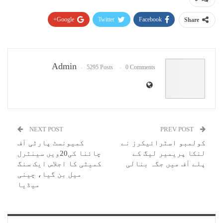
Google+
Twitter
Facebook
Share
Pinterest
WhatsApp
ReddIt
Email
Admin
5295 Posts
0 Comments
NEXT POST
PREV POST
کولمبو اسٹرائیکرز نے
کمیونسٹ پارٹی آف
لنکا پریمیر لیگ کے
چائنا کی20ویں سینٹرل
پلے آف میں جگہ بنالی
کمیٹی کا اجلاس ایک سنگ
میل بن گیا، چینی
میڈیا