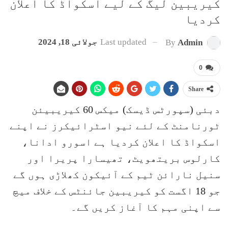
کیریبین لیگ کے لیے اسکواڈ کا اعلان
کردیا
Last updated
جولائی 18, 2024
By
Admin
0
Share
دبئی (سپورٹس ڈیسک) میکس 60 کیریبیئن
ٹورنامنٹ کے لئے نیو اسٹرائیکرز نے اپنے
اسکواڈ کا اعلان کردیا ہے اسورو ادانا،
کارلوس بریتھویٹ، تھیسارا پریرا اور
سنیل نارائن ٹیم کے آئیکون کھلاڑی ہوں گے
جو 18 اگست کو کیریبین جائنٹس کے خلاف میچ
سے اپنی مہم کا آغاز کریں گے۔