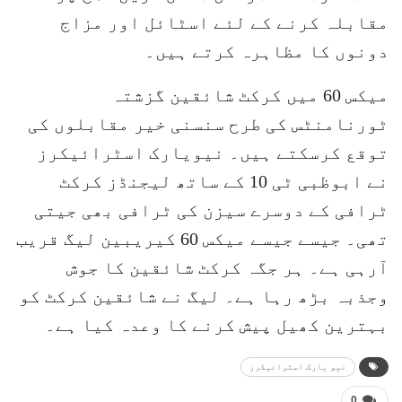
مقابلہ کرنے کے لئے اسٹائل اور مزاج
دونوں کا مظاہرہ کرتے ہیں۔
میکس 60 میں کرکٹ شائقین گزشتہ
ٹورنامنٹس کی طرح سنسنی خیر مقابلوں کی
توقع کرسکتے ہیں۔ نیویارک اسٹرائیکرز
نے ابوظبی ٹی 10 کے ساتھ لیجنڈز کرکٹ
ٹرافی کے دوسرے سیزن کی ٹرافی بھی جیتی
تھی۔ جیسے جیسے میکس 60 کیریبین لیگ قریب
آرہی ہے۔ ہر جگہ کرکٹ شائقین کا جوش
وجذبہ بڑھ رہا ہے۔ لیگ نے شائقین کرکٹ کو
بہترین کھیل پیش کرنے کا وعدہ کیا ہے۔
نیو یارک اسٹرائیکرز
0