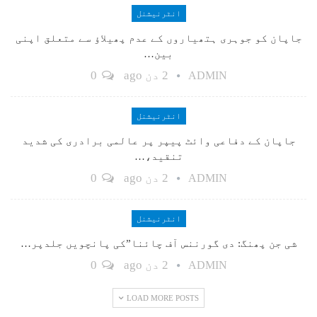
انٹرنیشنل
جاپان کو جوہری ہتھیاروں کے عدم پھیلاؤ سے متعلق اپنی
بین…
2 دن ago
0
ADMIN
انٹرنیشنل
جاپان کے دفاعی وائٹ پیپر پر عالمی برادری کی شدید
تنقید،…
2 دن ago
0
ADMIN
انٹرنیشنل
شی جن پھنگ: دی گورننس آف چائنا”کی پانچویں جلدپر…
2 دن ago
0
ADMIN
LOAD MORE POSTS