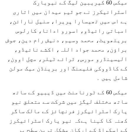
میکس 60 کیریبین لیگ کے نیویارک
اسٹرائیکرز نے جو ٹیم میدان میں اتاری
ہے اس میں تھیسارا پریرا، سنیل نارائن،
امباتی رائیڈو، اسورو ادانا، کارلوس
بریتھویٹ، محمد وسیم، دنیش رام دین، جوش
براؤن، محمد جواد اللہ، اکشے نائیڈو،
الیسینڈرو مورس، ٹرائے ٹیلر، مچل اوون،
کے کاڈووکی فلیمنگ اور برینڈن میک مولن
شامل ہیں ۔
میکس 60 کے ٹورنامنٹ میں ڈیبیو کے ساتھ
ساتھ مختلف لیگز میں شرکت سے متعلق نیو
یارک اسٹرائیکرز فرنچائز کے مالک ساگر
کھنہ کا کہنا ہےکہ نیو یارک اسٹرائیکرز
کے اسکواڈ کے ارکان مشکل ترین سطح پر