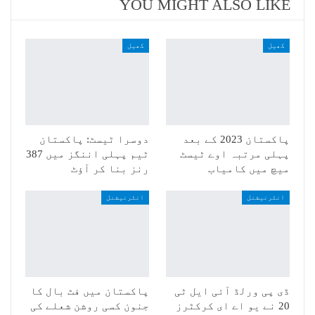
YOU MIGHT ALSO LIKE
کھیل
کھیل
پاکستان 2023 کے بعد
دوسرا ٹیسٹ: پاکستان
پہلی مرتبہ اوے ٹیسٹ
ٹیم پہلی اننگز میں 387
میچ میں کامیاب
رنز بنا کر آؤٹ
انٹرنیشنل
انٹرنیشنل
ڈی پی ورلڈ آئی ایل ٹی
پاکستان میں فٹ بال کا
20 نے یو اے ای کرکٹرز
جنون کسی روشن شعلے کی