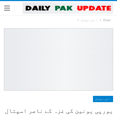
Home
انٹرنیشنل
انٹرنیشنل
یورپی یونین کی غزہ کے ناصر اسپتال