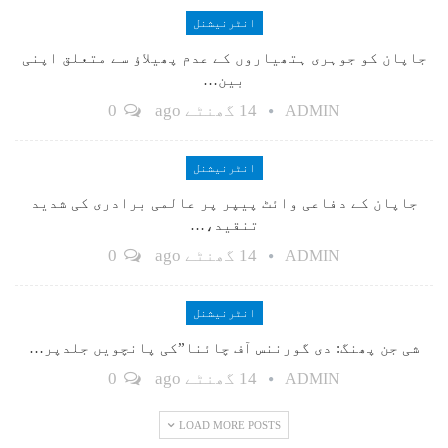
انٹرنیشنل
جاپان کو جوہری ہتھیاروں کے عدم پھیلاؤ سے متعلق اپنی
بین…
14 گھنٹے ago
0
ADMIN
انٹرنیشنل
جاپان کے دفاعی وائٹ پیپر پر عالمی برادری کی شدید
تنقید،…
14 گھنٹے ago
0
ADMIN
انٹرنیشنل
شی جن پھنگ: دی گورننس آف چائنا”کی پانچویں جلدپر…
14 گھنٹے ago
0
ADMIN
LOAD MORE POSTS