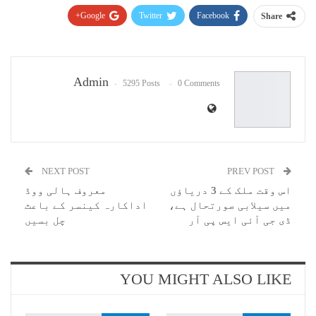
Google+
Twitter
Facebook
Share
Pinterest
WhatsApp
ReddIt
Email
Admin
5295 Posts
0 Comments
NEXT POST
PREV POST
اس وقت ملک کے 3 دریاؤں
معروف ہالی ووڈ
میں سیلابی صورتحال ہے،
اداکارہ کینسر کے باعث
ڈی جی آئی ایس پی آر
چل بسیں
YOU MIGHT ALSO LIKE