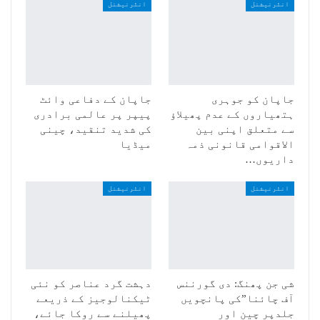
انٹرنیشنل
انٹرنیشنل
جاپان کو جوہری
جاپان کے دفاعی وائٹ
ہتھیاروں کے عدم پھیلاؤ
پیپر پر عالمی برادری
سے متعلق اپنی بین
کی شدید تنقید، چینی
الاقوامی قانونی ذمہ
میڈیا
داریوں…
انٹرنیشنل
انٹرنیشنل
شی جن پھنگ: دی گورننس
دہشت گرد عناصر کو نئی
آف چائنا”کی پانچویں
ٹیکنالوجیز کے ذریعے
جلدپر چین اور
پھیلنے سے روکا جائے،