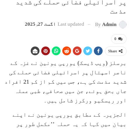
پر اسرائیلی فضائی حملے کی شدید
مذمت
Last updated
اگست 27, 2025
By
Admin
0
Share
برسلز (ویب ڈیسک) یورپی یونین نے غزہ کے
ناصر اسپتال پر اسرائیلی فضائی حملے کی
شدید مذمت کی ہے، جس میں کم از کم 21 افراد
جاں بحق ہوئے، جن میں صحافی، طبی عملہ
اور ریسکیو ورکرز شامل ہیں۔
الجزیرہ کے مطابق یورپی یونین نے اپنے
بیان میں کہا کہ یہ حملہ ’’مکمل طور پر