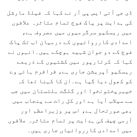
ڈی جی آئی ایس پی آر نے کہا کہ فیلڈ مارشل
کی ہدایت پر پاک فوج تمام متاثرہ علاقوں
میں ریسکیو سرگرمیوں میں مصروف ہے،
امدادی کارروائیوں کے درمیان اب تک پاک
فوج کے دو جوان شہید ہوچکے ہیں۔انہوں نے
کہا کہ کرتارپور میں کشتیوں کے ذریعے
ریسکیو آپریشن جاری ہے، قراقرم ہائی وے
کو کھول دیا گیا ہے۔ان کا کہنا تھا کہ
خیبرپختونخوا اور گلگت بلتستان میں جب
سے سیلاب آیا ہے اور کل رات سے پنجاب میں
بھی صورتحال ہے، اس پر وزیراعظم اور
آرمی چیف کی ہدایت پر تمام متاثرہ علاقوں
میں امدادی کارروائیاں جاری ہیں۔