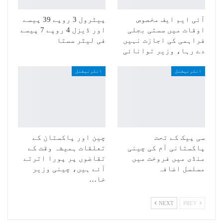
آئی ایم ایف مخصوص
پیٹرول 3 روپے 39 پیسے
اوقات میں سستی بجلی
اور ڈیزل 4 روپے 7 پیسے
فراہمی کی اجازت نہیں
فی لیٹر سستا
دے رہا، وزیر توانائی
انٹرنیشنل
انٹرنیشنل
سی پیک کے تحت
چین اور پاکستان کے
پاکستانی آم کی چینی
تعلقات ہمیشہ وقت کے
منڈی میں فروخت میں
تقاضوں پر پورا اترتے
مسلسل اضافہ
آئے ہیں، چینی وزیر
خا…
NEXT
PREV