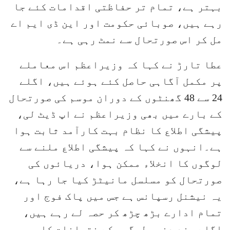
بہتر ہے، تمام تر حفاظتی اقدامات کئے جا
رہے ہیں، صوبائی حکومت اور این ڈی ایم اے
مل کر اس صورتحال سے نمٹ رہی ہے۔
عطا تارڑ نے کہا کہ وزیراعظم اس معاملے
پر مکمل آگاہی حاصل کئے ہوئے ہیں، اگلے
24 سے 48 گھنٹوں کے دوران موسم کی صورتحال
کے بارے میں بھی وزیراعظم نے اپ ڈیٹ لی،
پیشگی اطلاع کا نظام بہت کارآمد ثابت ہوا
ہے۔انہوں نے کہا کہ پیشگی اطلاع ملنے سے
لوگوں کا انخلاء ممکن ہوا، دریائوں کی
صورتحال کو مسلسل مانیٹڑ کیا جا رہا ہے،
یہ نیشنل رسپانس ہے جس میں پاک فوج اور
تمام ادارے بڑھ چڑھ کر حصہ لے رہے ہیں،
اگلے چند دنوں لوگوں کے نقصانات کا