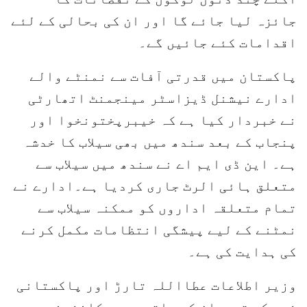
جائزہ لیا جائے گا اور ان کی بحالی کے لئے
اقدامات کئے جائیں گے۔
پاکستان میں قدرتی آفات سے نمنٹے والے
ادارے نیشنل ڈیزاسٹر مینجمنٹ اتھارٹی
نے خبردار کیا ہے کہ خیبرپختونخوا اور
پنجاب کے بعد سندھ میں بھی سیلاب کا خدشہ
ہے۔ این ڈی ایم اے نے سندھ میں سیلاب سے
متعلق ہائی الرٹ جاری کردیا ہے۔ادارے نے
تمام متعلقہ اداروں کو ممکنہ سیلاب سے
نمٹنے کے لیے پیشگی انتظامات مکمل کرنے
کی ہدایت کی ہے۔
وزیر اطلاعات عطااللہ تارڑ اور پاکستانی
فوج کے ترجمان کے ساتھ پریس کانفرنس سے