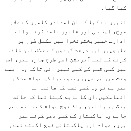
کیا گیا۔
انہوں نے کہا کہ ان امدادی کاموں کے علاوہ
فوج، ایف سی اور قانون نافذ کرنے والے
ادارے خیبرپختونخوا میں مکمل طور پر
خارجیوں اور دہشت گردوں کے خلاف امن قائم
کرنے کے لیے آپریشن اسی طرح جاری ہیں، اس
میں کسی قسم کی کمی نہیں آئی تاکہ وہ ایسے
وقت میں جب خیبرپختونخوا کی عوام مشکل
میں ہے تو وہ کسی قسم کا فائدہ نہ
اٹھاسکیں۔ان کا مزید کہنا تھا کہ حالت
جنگ ہو یا امن، پاک فوج عوام کے ساتھ ہے،
چاہے وہ پاکستان کے کسی بھی کونے میں
ہوں، عوام اور پاکستانی فوج اکھٹے تھے،