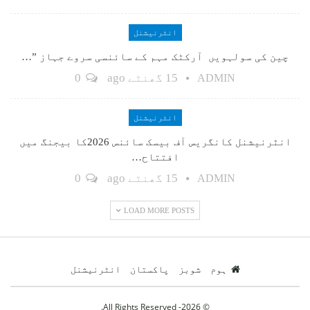
انٹرنیشنل
چین کی سولہویں آرکٹک مہم کے سائنسی سروے جہاز ”…
15 گھنٹے ago
0
ADMIN
انٹرنیشنل
انٹرنیشنل کانگریس آف بیسک سائنس 2026کا بیجنگ میں
افتتاح…
15 گھنٹے ago
0
ADMIN
LOAD MORE POSTS
ہوم
شوبز
پاکستان
انٹرنیشنل
© 2026- All Rights Reserved.