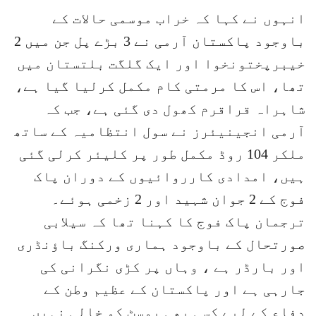
انہوں نے کہا کہ خراب موسمی حالات کے
باوجود پاکستان آرمی نے 3 بڑے پل جن میں 2
خیبرپختونخوا اور ایک گلگت بلتستان میں
تھا، اس کا مرمتی کام مکمل کرلیا گیا ہے،
شاہراہ قراقرم کھول دی گئی ہے، جب کہ
آرمی انجینیئرز نے سول انتظامیہ کے ساتھ
ملکر 104 روڈ مکمل طور پر کلیئر کرلی گئی
ہیں، امدادی کارروائیوں کے دوران پاک
فوج کے 2 جوان شہید اور 2 زخمی ہوئے۔
ترجمان پاک فوج کا کہنا تھا کہ سیلابی
صورتحال کے باوجود ہماری ورکنگ باؤنڈری
اور بارڈر ہے ، وہاں پر کڑی نگرانی کی
جارہی ہے اور پاکستان کے عظیم وطن کے
دفاع کے لیے کسی بھی پوسٹ کو خالی نہیں