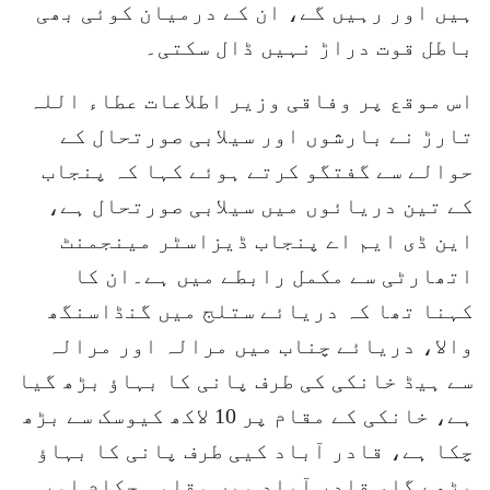
ہیں اور رہیں گے، ان کے درمیان کوئی بھی
باطل قوت دراڑ نہیں ڈال سکتی۔
اس موقع پر وفاقی وزیر اطلاعات عطاء اللہ
تارڑ نے بارشوں اور سیلابی صورتحال کے
حوالے سے گفتگو کرتے ہوئے کہا کہ پنجاب
کے تین دریائوں میں سیلابی صورتحال ہے،
این ڈی ایم اے پنجاب ڈیزاسٹر مینجمنٹ
اتھارٹی سے مکمل رابطے میں ہے۔ان کا
کہنا تھا کہ دریائے ستلج میں گنڈاسنگھ
والا، دریائے چناب میں مرالہ اور مرالہ
سے ہیڈ خانکی کی طرف پانی کا بہاؤ بڑھ گیا
ہے، خانکی کے مقام پر 10 لاکھ کیوسک سے بڑھ
چکا ہے، قادر آباد کیی طرف پانی کا بہاؤ
بڑھے گا، قادر آباد میں مقامی حکام اور