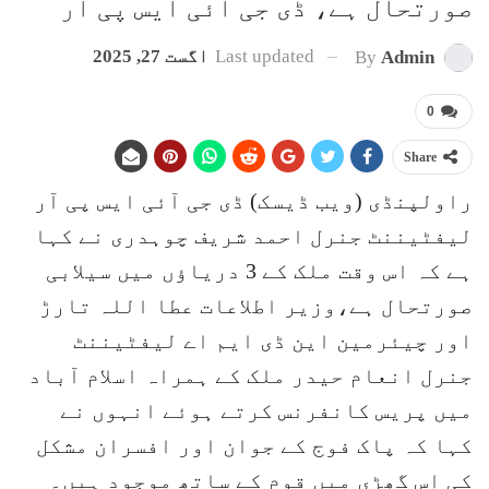
صورتحال ہے، ڈی جی آئی ایس پی آر
Last updated
اگست 27, 2025
By
Admin
0
Share
راولپنڈی (ویب ڈیسک) ڈی جی آئی ایس پی آر
لیفٹیننٹ جنرل احمد شریف چوہدری نے کہا
ہے کہ اس وقت ملک کے 3 دریاؤں میں سیلابی
صورتحال ہے،وزیر اطلاعات عطا اللہ تارڑ
اور چیئرمین این ڈی ایم اے لیفٹیننٹ
جنرل انعام حیدر ملک کے ہمراہ اسلام آباد
میں پریس کانفرنس کرتے ہوئے انہوں نے
کہا کہ پاک فوج کے جوان اور افسران مشکل
کی اس گھڑی میں قوم کے ساتھ موجود ہیں۔