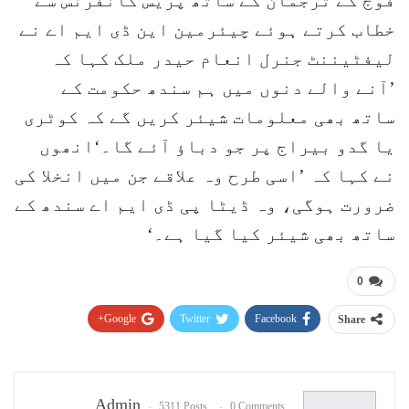
خطاب کرتے ہوئے چیئرمین این ڈی ایم اے نے
لیفٹیننٹ جنرل انعام حیدر ملک کہا کہ
’آنے والے دنوں میں ہم سندھ حکومت کے
ساتھ بھی معلومات شیئر کریں گے کہ کوٹری
یا گدو بیراج پر جو دباؤ آئے گا۔‘انھوں
نے کہا کہ ’اسی طرح وہ علاقے جن میں انخلا کی
ضرورت ہوگی، وہ ڈیٹا پی ڈی ایم اے سندھ کے
ساتھ بھی شیئر کیا گیا ہے۔‘
0
Google+
Twitter
Facebook
Share
Pinterest
WhatsApp
ReddIt
Email
Admin
5311 Posts
0 Comments