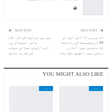
NEXT POST
PREV POST
ڈی پی ورلڈ آئی ایل ٹی
یورپی یونین کی غزہ کے
20 ڈویلپمنٹ ٹورنامنٹ
ناصر اسپتال پر
کا سنسنی خیز آغاز،
اسرائیلی فضائی حملے
دبئی میں دلچسپ مقابلے
کی شدید مذمت
YOU MIGHT ALSO LIKE
پاکستان
پاکستان