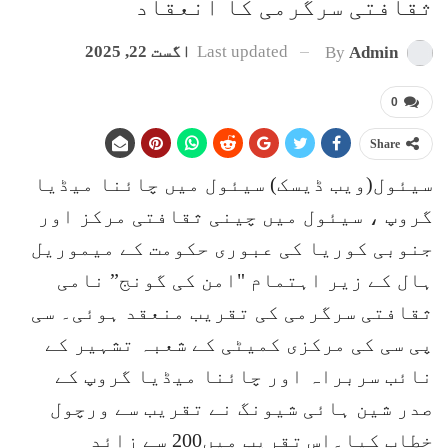
ثقافتی سرگرمی کا انعقاد
Last updated
اگست 22, 2025
By
Admin
0
Share
سیئول(ویب ڈیسک) سیئول میں چائنا میڈیا
گروپ ، سیئول میں چینی ثقافتی مرکز اور
جنوبی کوریا کی عبوری حکومت کے میموریل
ہال کے زیر اہتمام "امن کی گونج” نامی
ثقافتی سرگرمی کی تقریب منعقد ہوئی۔ سی
پی سی کی مرکزی کمیٹی کے شعبہ تشہیر کے
نائب سربراہ اور چائنا میڈیا گروپ کے
صدر شین ہائی شیونگ نے تقریب سے ورچول
خطاب کیا۔اس تقریب میں200 سے زائد