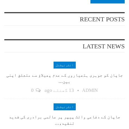
RECENT POSTS
LATEST NEWS
انٹرنیشنل
جاپان کو جوہری ہتھیاروں کے عدم پھیلاؤ سے متعلق اپنی
بین…
13 گھنٹے ago
0
ADMIN
انٹرنیشنل
جاپان کے دفاعی وائٹ پیپر پر عالمی برادری کی شدید
تنقید،…