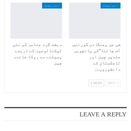
انٹرنیشنل
انٹرنیشنل
شی جن پھنگ: دی گورننس
دہشت گرد عناصر کو نئی
آف چائنا”کی پانچویں
ٹیکنالوجیز کے ذریعے
جلدپر چین اور
پھیلنے سے روکا جائے،
تاجکستان کے
چین
دانشوروں…
NEXT
PREV
LEAVE A REPLY