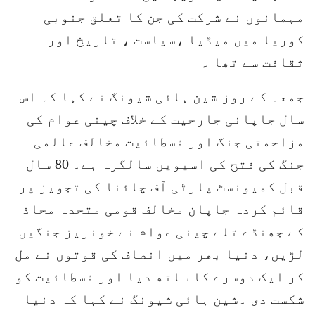
مہمانوں نے شرکت کی جن کا تعلق جنوبی
کوریا میں میڈیا ،سیاست ، تاریخ اور
ثقافت سے تھا ۔
جمعہ کے روز شین ہائی شیونگ نے کہا کہ اس
سال جاپانی جارحیت کے خلاف چینی عوام کی
مزاحمتی جنگ اور فسطائیت مخالف عالمی
جنگ کی فتح کی اسیویں سالگرہ ہے۔ 80 سال
قبل کمیونسٹ پارٹی آف چائنا کی تجویز پر
قائم کردہ جاپان مخالف قومی متحدہ محاذ
کے جھنڈے تلے چینی عوام نے خونریز جنگیں
لڑیں، دنیا بھر میں انصاف کی قوتوں نے مل
کر ایک دوسرے کا ساتھ دیا اور فسطائیت کو
شکست دی ۔شین ہائی شیونگ نے کہا کہ دنیا