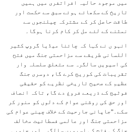
میں موجود حالیہ افراتفری میں ہمیں
تاریخ کے سکھائے ہوئے سبق سے حکمت اور
طاقت حاصل کر کے مشترکہ چیلنجوں سے
نمٹنے کے لئے مل کر کام کرنا ہوگا۔
انہو ں نے کہا کہ چائنا میڈیا گروپ کثیر
اللسانی طریقے سے مزاحمتی جنگ میں فتح
کی اسیویں سالگرہ سے متعلق سلسلہ وار
تقریبات کی کوریج کرے گا، دوسری جنگ
عظیم کے صحیح تاریخی نظریے کو حقیقی
فوٹیج کے ذریعے فروغ دے گا، تاکہ انصاف
اور حق کی روشنی عوام کے دلوں کو منور کر
سکے۔”جاپانی جارحیت کے خلاف چینی عوام کی
مزاحمتی جنگ اور عالمی فسطائیت مخالف
جنگ کی فتح کی اسیویں سالگرہ اور جنوبی