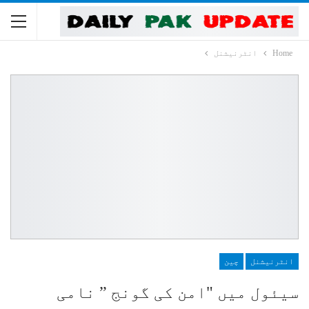
Home
انٹرنیشنل
انٹرنیشنل
چین
سیئول میں "امن کی گونج ” نامی