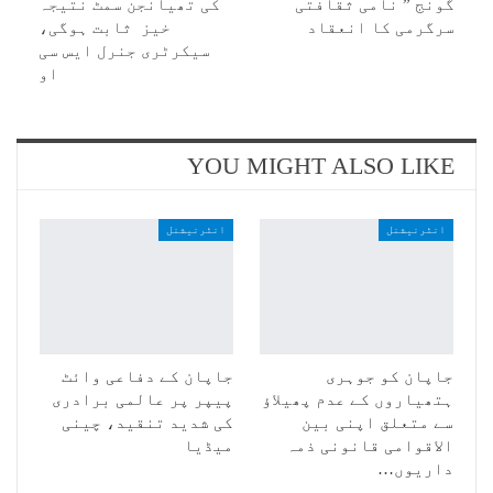
گونج ” نامی ثقافتی
کی تھیانجن سمٹ نتیجہ
سرگرمی کا انعقاد
خیز ثابت ہوگی،
سیکرٹری جنرل ایس سی
او
YOU MIGHT ALSO LIKE
انٹرنیشنل
انٹرنیشنل
جاپان کو جوہری
جاپان کے دفاعی وائٹ
ہتھیاروں کے عدم پھیلاؤ
پیپر پر عالمی برادری
سے متعلق اپنی بین
کی شدید تنقید، چینی
الاقوامی قانونی ذمہ
میڈیا
داریوں…