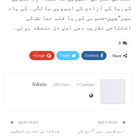
کوریا کی آزادی کی اسیویں سالگرہ کی یاد
میں”چین-جنوبی کوریا فلم نمائش کی
افتتاحی تقریب بھی اسی دن منعقد ہوئی۔
0
Google+
Twitter
Facebook
Share
Pinterest
WhatsApp
ReddIt
Email
Admin
5295 Posts
0 Comments
NEXT POST
PREV POST
ابو ظہبی میں "امن کی
شنگھائی تعاون تنظیم