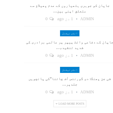
جاپان کو جوہری ہتھیاروں کے عدم پھیلاؤ سے
متعلق اپنی بین…
1 دن ago
0
ADMIN
انٹرنیشنل
اپان کے دفاعی وائٹ پیپر پر عالمی برادری کی
شدید تنقید،…
1 دن ago
0
ADMIN
انٹرنیشنل
شی جن پھنگ: دی گورننس آف چائنا”کی پانچویں
جلدپر…
1 دن ago
0
ADMIN
LOAD MORE POSTS