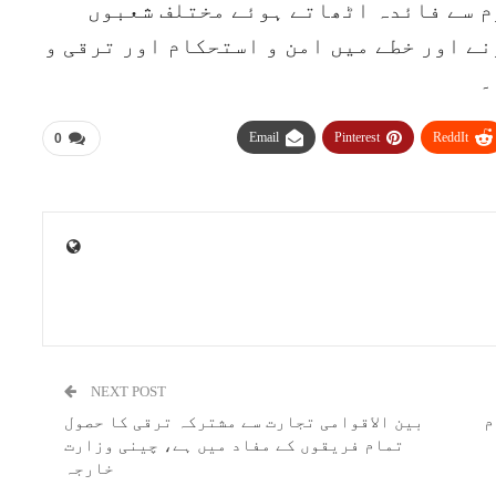
م سے فائدہ اٹھاتے ہوئے مختلف شعبوں
ے اور خطے میں امن و استحکام اور ترقی و
۔
Email
Pinterest
ReddIt
0
NEXT POST
م
بین الاقوامی تجارت سے مشترکہ ترقی کا حصول
تمام فریقوں کے مفاد میں ہے، چینی وزارت
خارجہ