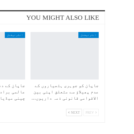
YOU MIGHT ALSO LIKE
انٹرنیشنل
انٹرنیشنل
جاپان کو جوہری ہتھیاروں کے
جاپان کے دف
عدم پھیلاؤ سے متعلق اپنی بین
عالمی برادر
الاقوامی قانونی ذمہ داریوں…
چینی میڈیا
NEXT
PREV