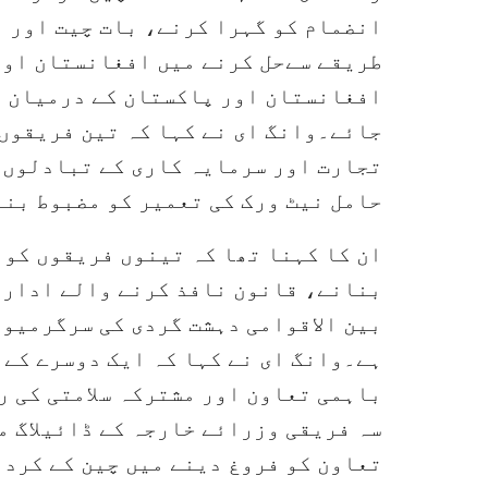
انضمام کو گہرا کرنے، بات چیت اور م
طریقے سےحل کرنے میں افغانستان اور
افغانستان اور پاکستان کے درمیان م
جائے۔وانگ ای نے کہا کہ تین فریقوں
تجارت اور سرمایہ کاری کے تبادلوں 
حامل نیٹ ورک کی تعمیر کو مضبوط بنا
ان کا کہنا تھا کہ تینوں فریقوں کو 
بنانے، قانون نافذ کرنے والے ادارو
بین الاقوامی دہشت گردی کی سرگرمیوں
ہے۔وانگ ای نے کہا کہ ایک دوسرے کے 
باہمی تعاون اور مشترکہ سلامتی کی ر
سہ فریقی وزرائے خارجہ کے ڈائیلاگ م
تعاون کو فروغ دینے میں چین کے کرد