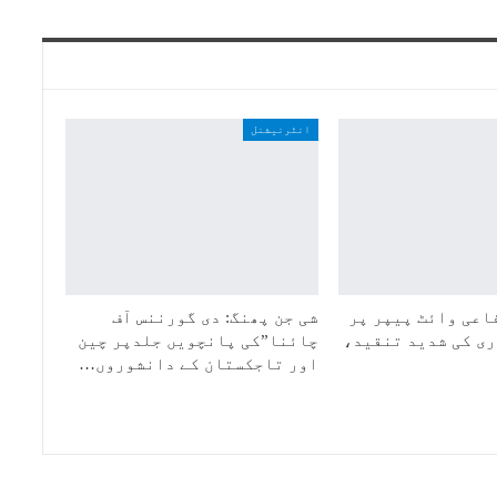
انٹرنیشنل
اعی وائٹ پیپر پر
شی جن پھنگ: دی گورننس آف
ی کی شدید تنقید،
چائنا”کی پانچویں جلدپر چین
اور تاجکستان کے دانشوروں…