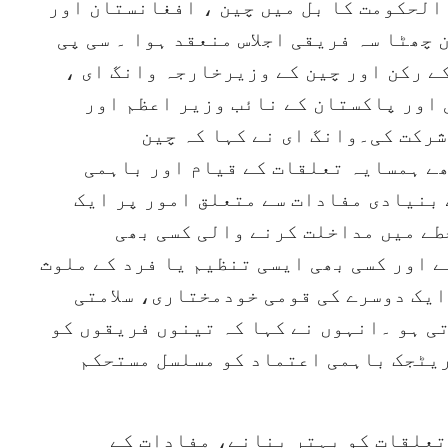
الحکومت کا بل میں چین ، افغانستان اور
چھٹا سہ فریقی اجلاس منعقد ہوا ۔ سی پی
ے رکن اور چین کے وزیرخارجہ وانگ ای ،
اور پاکستان کے نائب وزیر اعظم اور
شرکت کی۔وانگ ای نے کہا کہ چین
ے ہمسایہ تعلقات کے قیام اور باہمی
 بنیادی مفادات سے متعلق امور پر ایک
طے میں مداخلت کرنے والی کسی بھی
 اور کسی بھی ایسی تنظیم یا فرد کے ملوث
ایک دوسرے کی قومی خودمختاری، سلامتی
ی ہو ۔انہوں نے کہا کہ تینوں فریقوں کو
ریٹجک باہمی اعتماد کو مسلسل مستحکم
تعلقات کو بہتر بنانے، مفادات کے