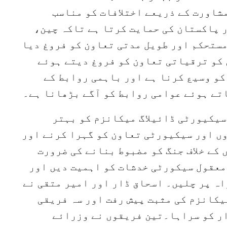
شاورت کے ذریعے اختلافات کو مناسب
 پاکستان کی حمایت کرتا ہے تاکہ چین،
ستحکم اور طویل مدتی تعاون کو فروغ دیا
 کو ترقیاتی تعاون کو فروغ دیتے ہوئے
کو وسیع کرنا ہے اور باہمی روابط کے
تے ہوئے عوامی روابط کو آگے بڑھانا ہے۔
سیکیورٹی ڈائیلاگ میکانزم کو بہتر
ں اور سیکیورٹی تعاون کو گہرا کرنے اور
 کے خلاف جنگ کو مضبوط بنانے کی ضرورت
معقول سیکورٹی خدشات کو اہمیت دیں اور
اہ پر چلیں۔ اسحاق ڈار اور امیر متقی نے
یکانزم کی مثبت پیش رفت اور سہ فریقی
ار کو سراہا۔تین فریقوں نے وزرائے