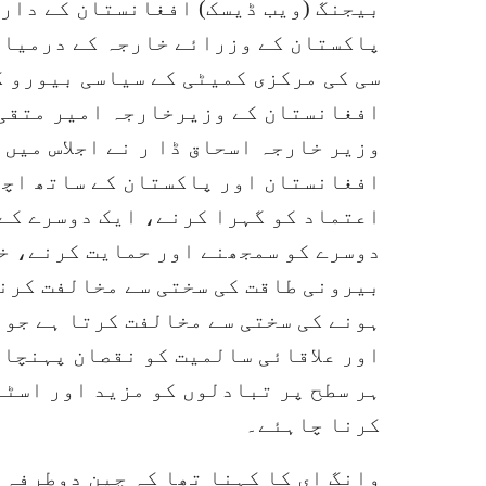
بیجنگ (ویب ڈیسک) افغانستان کے دار 
پاکستان کے وزرائے خارجہ کے درمیان 
سی کی مرکزی کمیٹی کے سیاسی بیورو ک
افغانستان کے وزیرخارجہ امیر متقی 
وزیر خارجہ اسحاق ڈا ر نے اجلاس میں 
افغانستان اور پاکستان کے ساتھ اچھ
اعتماد کو گہرا کرنے، ایک دوسرے کے
دوسرے کو سمجھنے اور حمایت کرنے، خ
بیرونی طاقت کی سختی سے مخالفت کرنے
ہونے کی سختی سے مخالفت کرتا ہے جو 
اور علاقائی سالمیت کو نقصان پہنچات
ہر سطح پر تبادلوں کو مزید اور اسٹ
کرنا چاہئے۔
وانگ ای کا کہنا تھا کہ چین دوطرفہ 