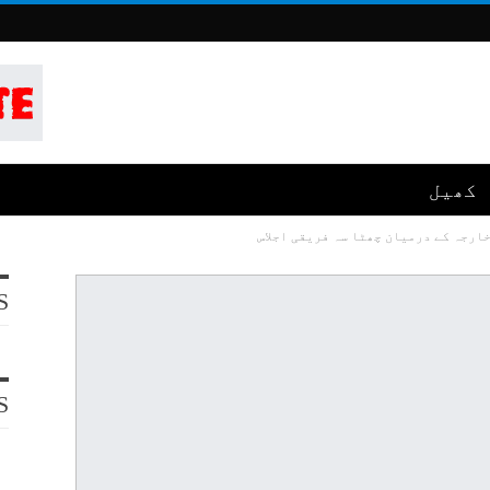
کھیل
ارجہ کے درمیان چھٹا سہ فریقی اجلاس
S
S