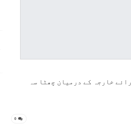
ج
ائے خارجہ کے درمیان چھٹا سہ
0