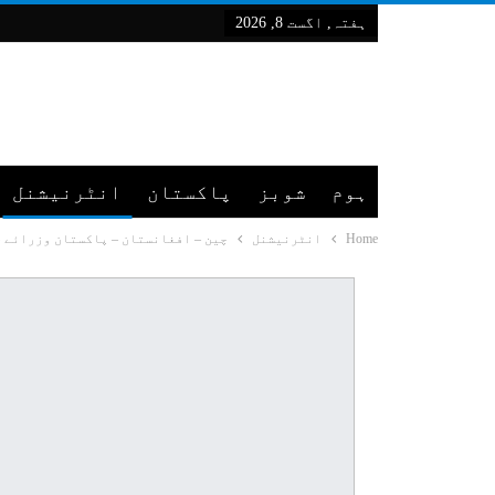
ہفتہ, اگست 8, 2026
ہوم
شوبز
پاکستان
انٹرنیشنل
Home
انٹرنیشنل
چین – افغانستان – پاکستان وزرائے خ