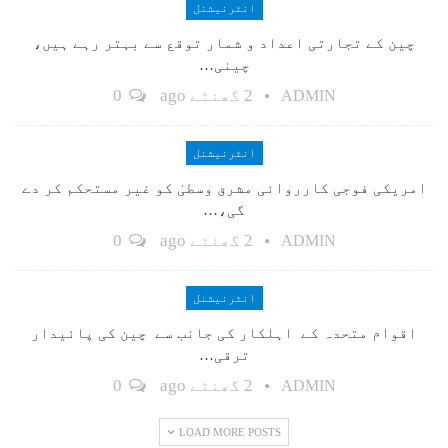
انٹرنیشنل
چین کے تجارتی اعداد و شمار توقع سے بہتر رہے ہیں،
چینی…
2 گھنٹے ago
0
ADMIN
انٹرنیشنل
امریکی فوجی کارروائی مشرق وسطیٰ کو غیر مستحکم کر دے
گی،…
2 گھنٹے ago
0
ADMIN
انٹرنیشنل
اقوام متحدہ کے اہلکار کی جانب سے چین کی پائیدار
ترقی…
2 گھنٹے ago
0
ADMIN
LOAD MORE POSTS