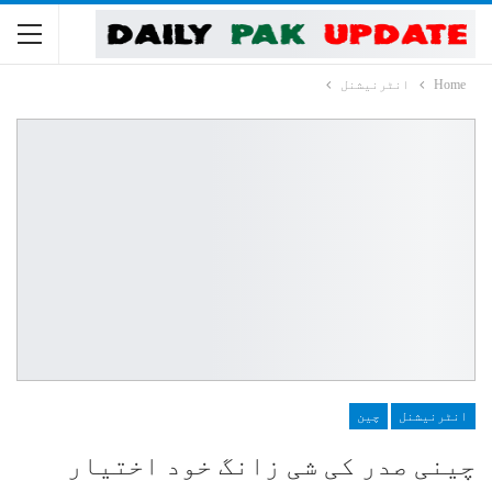
Home
انٹرنیشنل
انٹرنیشنل
چین
چینی صدر کی شی زانگ خود اختیار