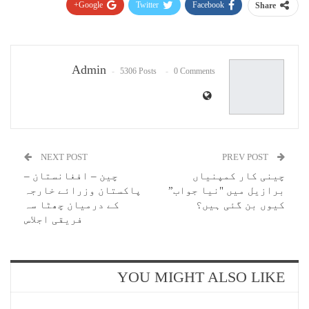
Google+
Twitter
Facebook
Share
Pinterest
WhatsApp
ReddIt
Email
Admin
5306 Posts
0 Comments
NEXT POST
PREV POST
چینی کار کمپنیاں
چین – افغانستان –
برازیل میں "نیا جواب”
پاکستان وزرائے خارجہ
کیوں بن گئی ہیں؟
کے درمیان چھٹا سہ
فریقی اجلاس
YOU MIGHT ALSO LIKE