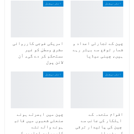
انٹرنیشنل
انٹرنیشنل
چین کے تجارتی اعداد و
امریکی فوجی کارروائی
شمار توقع سے بہتر رہے
مشرق وسطیٰ کو غیر
ہیں، چینی میڈیا
مستحکم کر دے گی، آن
لائن پول
انٹرنیشنل
انٹرنیشنل
اقوام متحدہ کے
چین میں ابھرتے ہوئے
اہلکار کی جانب سے
صنعتی شعبوں میں قائم
چین کی پائیدار ترقی
ہونے والے نئے
کی پذیرائی
کاروباری اداروں کی