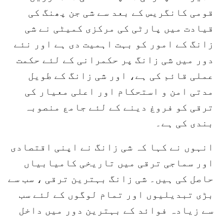
قومی کانگریس کے بعد سے شی جن پھنگ کی
قیادت میں پارٹی کی مرکزی کمیٹی نے شی
زانگ کے امور کو بہت اہمیت دی ہے اور نئے
دور میں شی زانگ پر حکمرانی کے لئے حکمت
عملی قائم کی ہے، اور شی زانگ کے طویل
مدتی امن و استحکام اور اعلی معیار کی
ترقی کو فروغ دینے کے لئے جامع منصوبہ
بندی کی ہے۔
انہوں نے کہا کہ شی زانگ نے اپنی اقتصادی
اور سماجی ترقی میں تاریخی کامیابیاں
حاصل کی ہیں۔ شی زانگ بہترین ترقی ، سب سے
بڑی تبدیلیوں اور تمام لوگوں کے لئے سب
سے زیادہ فوائد کے بہترین دور میں داخل