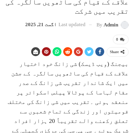
علاقے کے قیام کی ساٹھویں سالگرہ کی
تقریب میں شرکت
Last updated
اگست 21, 2025
By
Admin
0
Share
بیجنگ (ویب ڈیسک) شی زانگ خود اختیار
علاقے کے قیام کی ساٹھویں سالگرہ کے جشن
میں ایک شاندار تقریب شی زانگ کے صدر
مقام لہاسا کے پوٹالا پیلس اسکوائر پر
منعقد ہوئی ۔تقریب میں شی زانگ کی مختلف
قومیتوں اور زندگی کے تمام شعبوں سے
تعلق رکھنے والے تقریباً 20 ہزار افراد
شریک ہوئے ۔ سی پی سی کی مرکزی کمیٹی کے