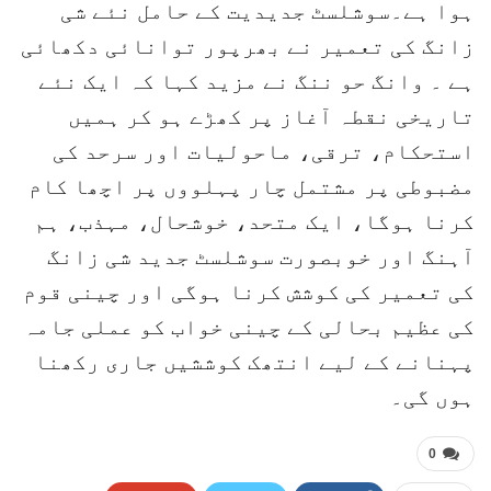
ہوا ہے۔سوشلسٹ جدیدیت کے حامل نئے شی
زانگ کی تعمیر نے بھرپور توانائی دکھائی
ہے ۔ وانگ حو ننگ نے مزید کہا کہ ایک نئے
تاریخی نقطہ آغاز پر کھڑے ہو کر ہمیں
استحکام، ترقی، ماحولیات اور سرحد کی
مضبوطی پر مشتمل چار پہلووں پر اچھا کام
کرنا ہوگا، ایک متحد، خوشحال، مہذب، ہم
آہنگ اور خوبصورت سوشلسٹ جدید شی زانگ
کی تعمیر کی کوشش کرنا ہوگی اور چینی قوم
کی عظیم بحالی کے چینی خواب کو عملی جامہ
پہنانے کے لیے انتھک کوششیں جاری رکھنا
ہوں گی۔
0