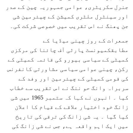
جنرل سکریٹری، عوامی جمہوریہ چین کے صدر
اور سینٹرل ملٹری کمیشن کے چیئرمین شی
جن پھنگ نے اس تقریب میں خصوصی شرکت کی۔
جمعرات کے روز چینی میڈیا کے
مطابقکمیونسٹ پارٹی آف چائنا کی مرکزی
کمیٹی کے سیاسی بیورو کی قائمہ کمیٹی کے
رکن، چینی عوامی سیاسی مشاورتی کانفرنس
کی قومی کمیٹی کے چیئرمین اور وفد کے
سربراہ وانگ حو ننگ نے اس تقریب سے خطاب
کیا ۔ انہوں نے کہا کہ ستمبر 1965 میں شی
زانگ خود اختیار علاقے کے قیام کا اعلان
کیا گیا ۔ یہ شی زانگ کی ترقی کی تاریخ
میں ایک اہم واقعہ ہے، جس نے شی زانگ کی