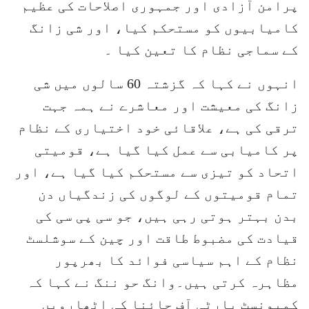
پرامن آزادی اور جمہوری اصلاحات کی عظیم
کامیابیوں کو مستحکم کیا، اور شی زانگ
کے سماجی نظام کا تعین کیا ۔
انہوں نے کہا کہ گزشتہ 60 سالوں میں شی
زانگ کی معیشت اور معاشرے نے ہمہ جہت
ترقی کی ہے، علاقائی خود اختیاری کے نظام
پر کامیابی سے عمل کیا گیا ہے، قومیتی
اتحاد کو تیزی سے مستحکم کیا گیا ہے، اور
تمام قومیتوں کے لوگوں کی زندگیاں دن
بدن بہتر ہوتی رہی ہیں، جو سی پی سی کی
قیادت کی مضبوط طاقت اور چین کے سوشلسٹ
نظام کے اہم سیاسی فوائد کا بھرپور
مظاہرہ کرتی ہیں۔وانگ حو ننگ نے کہا کہ
کمیونسٹ پارٹی آف چائنا کی اٹھارویں