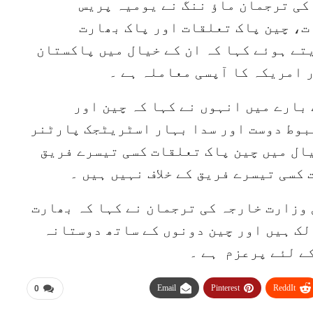
کی ترجمان ماؤ ننگ نے یومیہ پریس
، چین پاک تعلقات اور پاک بھارت
تے ہوئے کہا کہ ان کے خیال میں پاکستان
امریکہ کا آپسی معاملہ ہے ۔
بارے میں انہوں نے کہا کہ چین اور
ضبوط دوست اور سدا بہار اسٹریٹجک پارٹنر
ال میں چین پاک تعلقات کسی تیسرے فریق
کسی تیسرے فریق کے خلاف نہیں ہیں ۔
وزارت خارجہ کی ترجمان نے کہا کہ بھارت
لک ہیں اور چین دونوں کے ساتھ دوستانہ
ے لئے پرعزم ہے ۔
Email
Pinterest
ReddIt
0