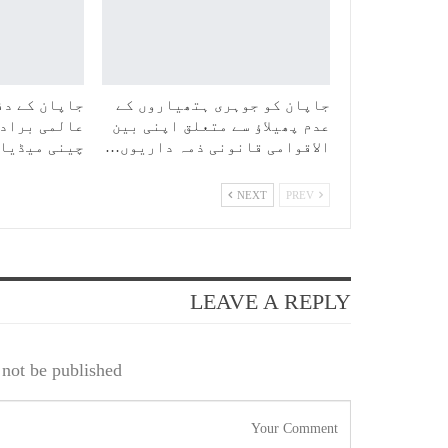
جاپان کو جوہری ہتھیاروں کے
جاپان کے دف
عدم پھیلاؤ سے متعلق اپنی بین
عالمی برادر
الاقوامی قانونی ذمہ داریوں…
چینی میڈیا
NEXT
PREV
LEAVE A REPLY
not be published.