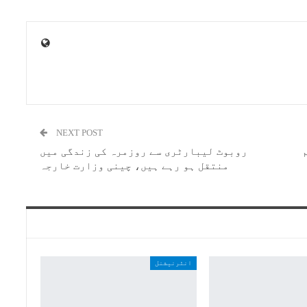
NEXT POST
روبوٹ لیبارٹری سے روزمرہ کی زندگی میں
منتقل ہو رہے ہیں، چینی وزارت خارجہ
انٹرنیشنل