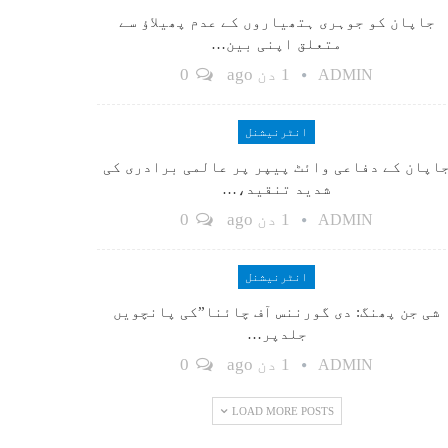
جاپان کو جوہری ہتھیاروں کے عدم پھیلاؤ سے
متعلق اپنی بین…
1 دن ago
0
ADMIN
انٹرنیشنل
اپان کے دفاعی وائٹ پیپر پر عالمی برادری کی
شدید تنقید،…
1 دن ago
0
ADMIN
انٹرنیشنل
شی جن پھنگ: دی گورننس آف چائنا”کی پانچویں
جلدپر…
1 دن ago
0
ADMIN
LOAD MORE POSTS