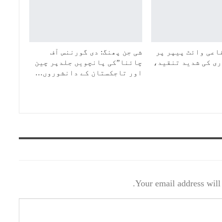
اعی وائٹ پیپر پر
شی جن پھنگ: دی گورننس آف
ی کی شدید تنقید،
چائنا”کی پانچویں جلدپر چین
اور تاجکستان کے دانشوروں…
Your email address will 