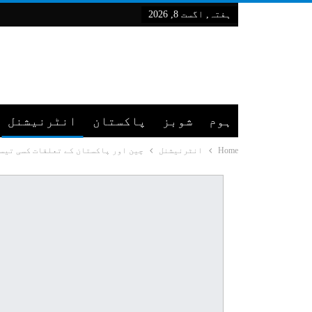
ہفتہ, اگست 8, 2026
ہوم
شوبز
پاکستان
انٹرنیشنل
Home
انٹرنیشنل
چین اور پاکستان کے تعلقات کسی تیسر