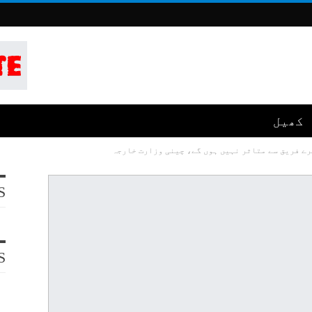
کھیل
ے فریق سے متاثر نہیں ہوں گے، چینی وزارت خارجہ
S
S