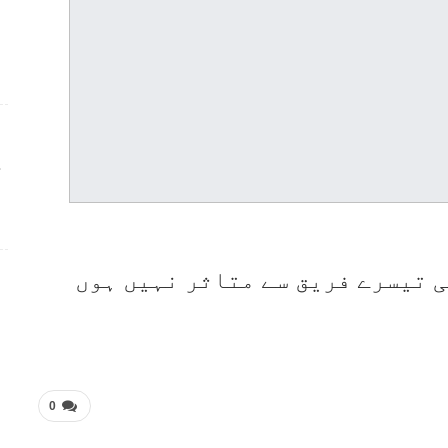
ج
 تیسرے فریق سے متاثر نہیں ہوں
0