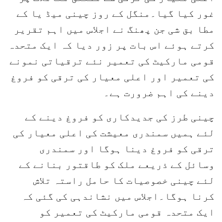
غور کیا گیا۔منگل کے روز چینی میڈ یا کے
مطا بق شی جن پھنگ نے اجلاس میں اہم تقریر
کرتے ہوئے اس بات پر زور دیا کہ ایک متحدہ
قومی مارکیٹ کی تعمیر نئے ترقیاتی نمونے
کی تعمیر اور اعلی معیار کی ترقی کو فروغ
دینے کی اہم ضرورت ہے۔
چینی طرز کی جدیدکاری کو فروغ دینے کے
لئے ہمیں سمندری معیشت کی اعلی معیار کی
ترقی کو فروغ دینا ہوگا اور سمندری
وسائل کے ذریعے ملک کو طاقتور بنانے کے
لئے چینی خصوصیات کا حامل راستہ تلاش
کرنا ہوگا۔اجلاس میں نشاندہی کی گئی کہ
ایک متحدہ قومی مارکیٹ کی تعمیر کو