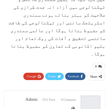
ٹیکنالوجی میں آزاد انہ جدت طرازی کی
صلاحیت کو بہتر بناتے ہوئے سمندری
اسٹریٹجک سائنس اور ٹیکنالوجی کی طاقت
کو مضبوط بنانا ہوگا اور عالمی سمندری
سائنسی تحقیق ، آفات کی روک تھام اور
بلیو اکانومی کے تعاون کو مضبوط بنانا
ہوگا۔
0
Google+
Twitter
Facebook
Share
Pinterest
WhatsApp
ReddIt
Email
Admin
5311 Posts
0 Comments