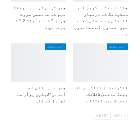
چائنا میڈیا گروپ اور
چین کی سولہویں آرکٹک
سنکیانگ کے درمیان
مہم کے سائنسی سروے
ثقافتی و سیاحتی شعبے
جہاز ” شوئے لونگ 2 ” کا
میں تعاون کے معاہدوں
برفانی…
پر…
انٹرنیشنل
انٹرنیشنل
انٹرنیشنل کانگریس آف
چین میں باکس آفس
بیسک سائنس 2026کا
آمدنی24بلین یوآن سے
بیجنگ میں افتتاح
تجاوز کر گئی
NEXT
PREV