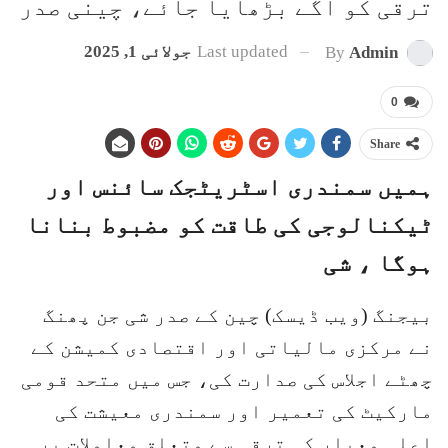
ترقی کو آگے بڑھایا جائے، چینی صدر
Last updated
جولائی 1, 2025
By
Admin
0
Share
ہمیں سمندری اسٹریٹجک سائنس اور
ٹیکنالوجی کی طاقت کو مضبوط بنانا
ہوگا ، شی
بیجنگ (ویب ڈیسک) چین کے صدر شی جن پھنگ
نے مرکزی مالیاتی اور اقتصادی کمیشن کے
چھٹے اجلاس کی صدارت کی، جس میں متحد قومی
مارکیٹ کی تعمیر اور سمندری معیشت کی
اعلی معیار کی ترقی سے متعلق معاملات پر