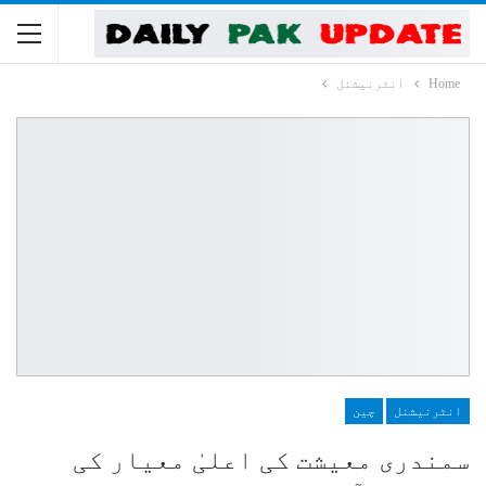
Home
انٹرنیشنل
انٹرنیشنل
چین
سمندری معیشت کی اعلیٰ معیار کی