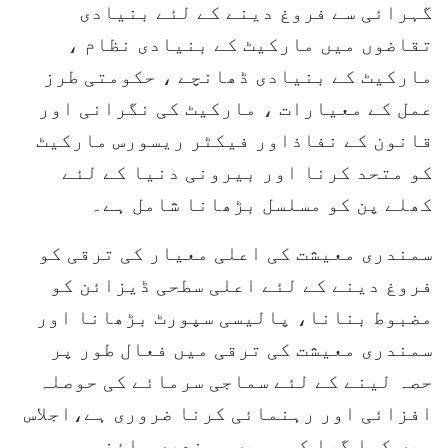
گہرائی سے فروغ دینے کے لئے بنیادی
تقاضوں میں مارکیٹ کے بنیادی نظام ،
مارکیٹ کے بنیادی ڈھانچے ، حکومتی طرز
عمل کے معیارات ، مارکیٹ کی نگرانی اور
قانون کے نفاذاور فیکٹر ریسورس مارکیٹ
کو متحد کرنا اور بیرونی دنیا کے لئے
کھلے پن کو مسلسل بڑھانا شامل ہے۔
سمندری معیشت کی اعلی معیار کی ترقی کو
فروغ دینے کے لئے اعلی سطحی ڈیزائن کو
مضبوط بنانا، پالیسی سپورٹ بڑھانا اور
سمندری معیشت کی ترقی میں فعال طور پر
حصہ لینے کے لئے سماجی سرمائے کی حوصلہ
افزائی اور رہنمائی کرنا ضروری ہے،اجلاس
میں کہا گیا کہ ہمیں سمندری سائنس و