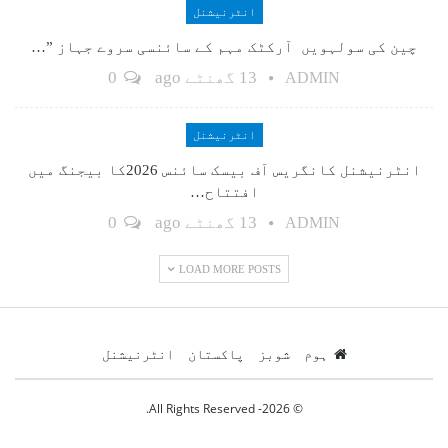
انٹرنیشنل
چین کی سولہویں آرکٹک مہم کے سائنسی سروے جہاز ”…
13 گھنٹے ago
0
ADMIN
انٹرنیشنل
انٹرنیشنل کانگریس آف بیسک سائنس 2026کا بیجنگ میں
افتتاح…
13 گھنٹے ago
0
ADMIN
LOAD MORE POSTS
ہوم
شوبز
پاکستان
انٹرنیشنل
© 2026- All Rights Reserved.