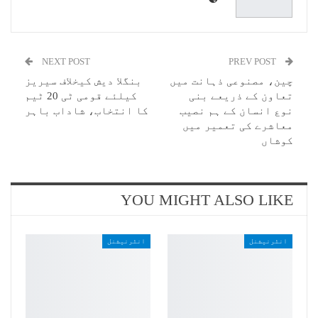
NEXT POST
PREV POST
چین، مصنوعی ذہانت میں
بنگلا دیش کیخلاف سیریز
تعاون کے ذریعے بنی
کیلئے قومی ٹی 20 ٹیم
نوع انسان کے ہم نصیب
کا انتخاب، شاداب باہر
معاشرے کی تعمیر میں
کوشاں
YOU MIGHT ALSO LIKE
انٹرنیشنل
انٹرنیشنل