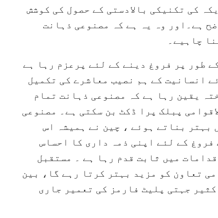
ہ کی تکنیکی بالادستی کے حصول کی کوشش
ضح ہے۔اور وہ یہ ہے کہ مصنوعی ذہانت
نا چاہیے۔
ے طور پر فروغ دینے کے لئے پرعزم رہا ہے
ے انسانیت کے ہم نصیب معاشرے کی تکمیل
تہ یقین رہا ہے کہ مصنوعی ذہانت تمام
اقوامی پبلک پرا ڈکٹ بن سکتی ہے۔ مصنوعی
 بہتر بناتے ہوئے ، چین نے ہمیشہ اس
فروغ کے لئے اپنی ذمہ داری کا احساس
قدامات میں ثابت قدم رہا ہے ۔ مستقبل
می تعاون کو مزید بہتر کرتا رہے گا، بین
کثیر جہتی پلیٹ فارمز کی تعمیر جاری