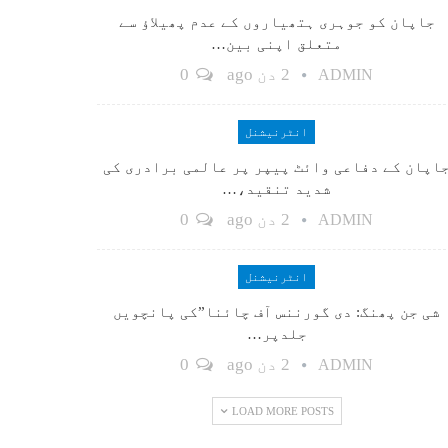
جاپان کو جوہری ہتھیاروں کے عدم پھیلاؤ سے
متعلق اپنی بین…
2 دن ago
0
ADMIN
انٹرنیشنل
اپان کے دفاعی وائٹ پیپر پر عالمی برادری کی
شدید تنقید،…
2 دن ago
0
ADMIN
انٹرنیشنل
شی جن پھنگ: دی گورننس آف چائنا”کی پانچویں
جلدپر…
2 دن ago
0
ADMIN
LOAD MORE POSTS