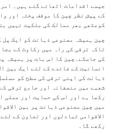
جیسے اقدامات اٹھائے گئے ہیں۔ امریک
کے پیش نظر چین کا موقف پختہ اور وا
کومٹھی بھر ممالک کی ملکیت نہیں بن
چین ہمیشہ مصنوعی ذہانت کو ایک پل ک
تاکہ ترقی کی راہ میں رکاوٹ کے بجائ
کی جاسکے۔چین کا اس بات پر ہمیشہ پخ
انسانیت کے فائدے کے لئے ایک بین ال
ذہانت کی اپنی ترقی کی سطح کو مسلسل
شعبے میں منصفانہ اور جامع ترقی کے 
رکھا ہے اور اس کی حمایت اور عملی ا
میں چین مصنوعی ذہانت پر بین الاقوا
الاقوامی تبادلوں اور تعاون کے لئے 
رکھے گا۔