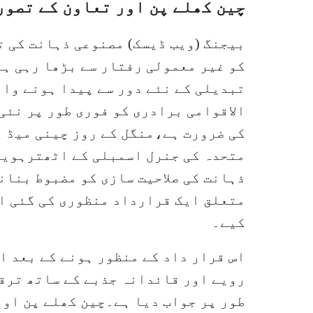
چین کھلے پن اور تعاون کے تصور
بیجنگ (ویب ڈیسک) مصنوعی ذہانت کی ت
کو غیر معمولی رفتار سے بڑھا رہی ہے
تبدیلی کے نئے دور سے پیدا ہونے وا
الاقوامی برادری کو فوری طور پر نئی 
متحدہ کی جنرل اسمبلی کے اٹھترہویں 
ذہانت کی صلاحیت سازی کو مضبوط بنان
کیے۔
اس قرار داد کے منظور ہونے کے بعد ا
رویے اور قائدانہ جذبے کے ساتھ ترق
طور پر جواب دیا ہے۔چین کھلے پن اور