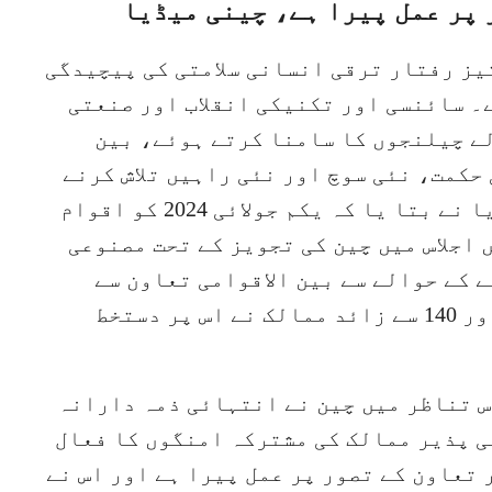
 پر عمل پیرا ہے، چینی میڈیا
یز رفتار ترقی انسانی سلامتی کی پیچیدگی
۔ سائنسی اور تکنیکی انقلاب اور صنعتی
لے چیلنجوں کا سامنا کرتے ہوئے، بین
حکمت، نئی سوچ اور نئی راہیں تلاش کرنے
کی ضرورت ہے،منگل کے روز چینی میڈ یا نے بتا یا کہ یکم جولائی 2024 کو اقوام
اجلاس میں چین کی تجویز کے تحت مصنوعی
ے کے حوالے سے بین الاقوامی تعاون سے
متعلق ایک قرارداد منظوری کی گئی اور 140 سے زائد ممالک نے اس پر دستخط
س تناظر میں چین نے انتہائی ذمہ دارانہ
ی پذیر ممالک کی مشترکہ امنگوں کا فعال
 تعاون کے تصور پر عمل پیرا ہے اور اس نے