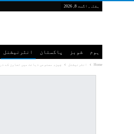
ہفتہ, اگست 8, 2026
ہوم
شوبز
پاکستان
انٹرنیشنل
Home
انٹرنیشنل
چین، مصنوعی ذہانت میں تعاون کے ذری