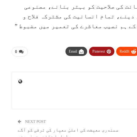
انت کی صلاحیت کو بہتر بنانے، مصنوعی
دینے، تمام انسانیت کی مشترکہ فلاح و
ے ہم نصیب معاشرے کی تعمیر میں مضبوط ”
Email
Pinterest
ReddIt
0
NEXT POST
سمندری معیشت کی اعلیٰ معیار کی ترقی کو آگے
بڑھایا جائے، چینی صدر