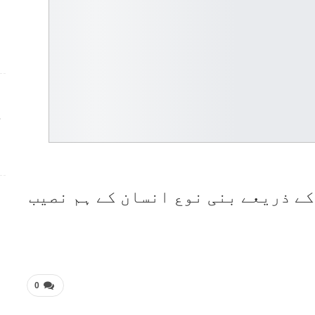
ج
ے ذریعے بنی نوع انسان کے ہم نصیب
0