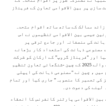
مبیا نے مشترکہ طور پر اقوام متحدہ کے
ت سازی پر بین الاقوامی تعاون کے فرینڈز
ن ،روس اور فرانس سمیت 70 سے زائد ممالک کے ساتھ ساتھ اقوام متحدہ
ین جیسی بین الاقوامی تنظیموں نے اس
ہانت کی منصفانہ اور جامع ترقی پر
ے مصنوعی ذہانت کی استعداد کار بڑھانے
ا اور "فرینڈز گروپ” کے ارکان کو شرکت
کی دعوت دی۔ تیانجن میں منعقد ہونے والے 2025 کے چین -شنگھائی تعاون تنظیم
 میں ، چین نے "مصنوعی ذہانت کی ایپلی
ز کی تعمیر کا منصوبہ” جاری کیا اور تمام
 لینے کی دعوت دی۔
 بین الاقوامی پارٹنر کانفرنس کا انعقاد