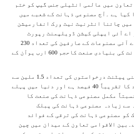
تعاون میں عالمی انٹیلی جنس گیپ کو ختم
 کیا ہے ۔آج مصنوعی ذہانت کے شعبے میں
چین کی ترقی نمایاں ہے ۔ نومبر 2024 میں چائنا انٹرنیٹ نیٹ ورک انفارمیشن
اے آئی ایپلی کیشن ڈویلپمنٹ رپورٹ
(2024) کے مطابق ، چین میں جنریٹیو اے آئی مصنوعات کے صارفین کی تعداد 230
ملین تک پہنچ گئی ہے اورمصنوعی ذہانت کی بنیادی صنعت کاحجم 600 ارب یوآن کے
اپریل 2025 تک ، مصنوعی ذہانت کی چینی پیٹنٹ درخواستوں کی تعداد 1.5 ملین سے
تجاوز کرچکی ہے ، جو کل عالمی تعداد کا تقریباً 40 فیصد ہے اور دنیا میں پہلے
سبتاً مکمل مصنوعی ذہانت کی صنعت کا
 سے زیادہ مصنوعی ذہانت کی پبلک
 کو مصنوعی ذہانت کی ترقی کے فوائد
۔بین الاقوامی تعاون کے میدان میں چین