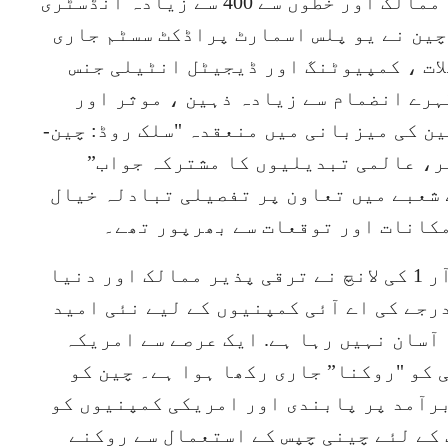
کیا ، جس میں دنیا بھر کے 70 سے زائد ممالک اور خطوں سے 400 سے زیادہ انڈسٹری
 چین نے یو پلس اسمارٹ پراڈکٹ سسٹم جاری
لات ، کمپیوٹنگ اور ڈیجیٹل انٹیلی جنس
ہرے انضمام سے زیادہ ذہین ، موثر اور
ین کی میزبانی میں منعقدہ "سلک روڈ: چین-
ر، عالمی تبدیلیوں کا مشترکہ جواب”
 شعبے میں تعاون پر تفصیلی تبادلہ خیال
مکانات اور توقعات سے بھرپور تھے۔
اس کے علاوہ چین کی جانب سے ڈیپ سیک-آر 1 کی لانچ نے ترقی پذیر ممالک اور دنیا
رجے کی اے آئی کمپنیوں کے لیے نئی امید
آسان نہیں رہا ہے. ایک عرصے سے امریکہ
کو "روکنا” جاری رکھا ہوا ہے۔ چین کو
برآمد پر پابندی اور امریکی کمپنیوں کو
کے لئے چینی چپس کے استعمال سے روکنے