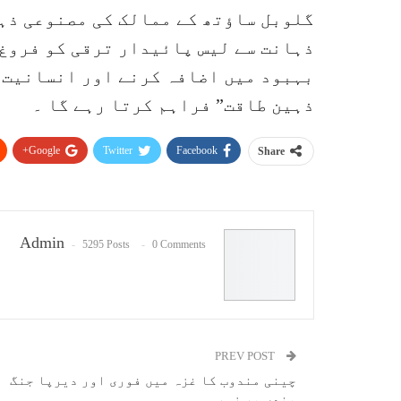
گلوبل ساؤتھ کے ممالک کی مصنوعی ذہ
ذہانت سے لیس پائیدار ترقی کو فروغ 
بہبود میں اضافہ کرنے اور انسانیت ک
ذہین طاقت” فراہم کرتا رہے گا ۔
Google+
Twitter
Facebook
Share
Admin
5295 Posts
0 Comments
PREV POST
چینی مندوب کا غزہ میں فوری اور دیرپا جنگ
بندی پر زور