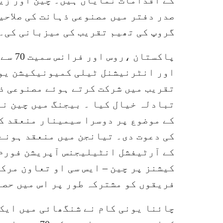
کے اقدامات نمایاں ہیں۔ چین اور زی
صدر دفتر میں مصنوعی ذہانت کی صلاحی
گروپ کی تھیم تقریب کی میزبانی کی۔
پاکستا
اور انٹرنیشنل ٹیلی کمیونیکیشن یون
تقریب میں شرکت کرتے ہوئے مصنوعی ذ
تبادلہ خیال کیا ۔ بیجنگ میں چین ن
کے موضوع پر دوسرا سیمینار منعقد کی
کے آرٹیفشل انٹیلیجنس آپریشن فورم
کیشنز پر چین – ایس سی او تعاون مرک
فریقوں کو مشترکہ طور پر اس میں حصہ
چائنا یونی کام نے شنگھائی میں ایک