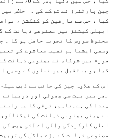
چین پارٹنرز نے شرکت کی ۔ اجلاس میں
کیا ، جس سے صارفین کو کنکشن ، مواص
ایپلی کیشنز میں مصنوعی ذہانت کے گ
محفوظ سروس کا تجربہ حاصل ہو گا ۔ چ
وسطی ایشیا ہم نصیب معاشرے کی تعمی
فورم میں شرکاء نے مصنوعی ذہانت کے
کیا جو مستقبل میں تعاون کے وسیع ا
بھر میں بہت سی چھوٹی اور درمیانے د
پیدا کی ہے۔تاہم، ترقی کا یہ راستہ 
نے چینی مصنوعی ذہانت کی ٹیکنالوجی 
اعلی کارکردگی والی اے آئی چپس کی 
مصنوعی ذہانت کے بڑے ماڈل کی تربیت 