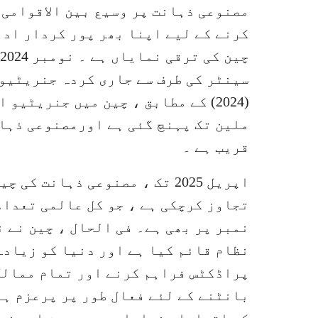
مصنوعی ذہانت پر وسیع بین الاقوامی 
کرنے کے لیے اپنا بھر پور کردار ادا
سینٹر کی طرف سے جاری کردہ جنریٹیو 
قریب ہے ۔
نمبر پر بھی ہے۔ فی الحال ، چین نے ن
نظام قائم کیا ہے اور دنیا کو زیادہ
پراڈکٹس فراہم کرنے اور تمام ممالک
بانٹنے کے لئے فعال طور پر پرعزم ہے