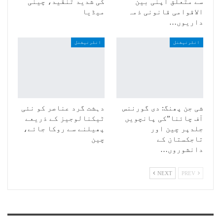
سے متعلق اپنی بین
کی شدید تنقید، چینی
الاقوامی قانونی ذمہ
میڈیا
داریوں…
انٹرنیشنل
انٹرنیشنل
شی جن پھنگ: دی گورننس
دہشت گرد عناصر کو نئی
آف چائنا”کی پانچویں
ٹیکنالوجیز کے ذریعے
جلدپر چین اور
پھیلنے سے روکا جائے،
تاجکستان کے
چین
دانشوروں…
NEXT
PREV