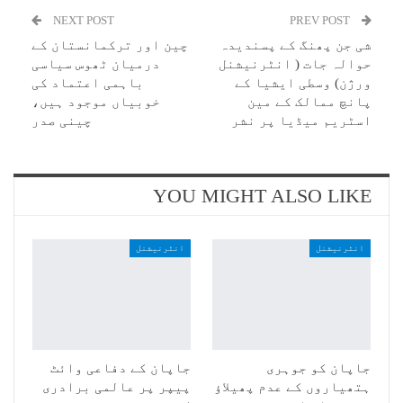
NEXT POST
PREV POST
شی جن پھنگ کے پسندیدہ
چین اور ترکمانستان کے
حوالہ جات ( انٹرنیشنل
درمیان ٹھوس سیاسی
ورژن) وسطی ایشیا کے
باہمی اعتماد کی
پانچ ممالک کے مین
خوبیاں موجود ہیں،
اسٹریم میڈیا پر نشر
چینی صدر
YOU MIGHT ALSO LIKE
انٹرنیشنل
انٹرنیشنل
جاپان کو جوہری
جاپان کے دفاعی وائٹ
ہتھیاروں کے عدم پھیلاؤ
پیپر پر عالمی برادری