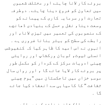
بروئے کار لانا چاہئے اور مختلف شعبوں
میں تعاون کو فروغ دینا چاہئے۔ دوطرفہ
تجارت اور سرمایہ کاری کے پیمانے کو
وسعت دینا، نقل و حمل کے بنیادی ڈھانچے
کے منصوبوں کی تعمیر میں تیزی لانا، اور
رابطے کی سطح کو بہتر بنانا ضروری ہے ۔
انہوں نے اس امید کا ظاہر کیا کہ کنفیوشس
انسٹی ٹیوٹ، لوبان ورکشاپ اور روایتی
چینی ادویات مرکز کے کردار کو مکمل طور
پر بروئے کار لایا جائے گا ، اور رواں سال
موسم خزاں میں تاجکستان میں "یوم چینی
ثقافت ” کا کامیابی سے انعقاد کیا جائے
گا ۔
دونوں ممالک قانون نافذ کرنے والے