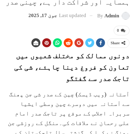
ہمسایہ اور شراکت دار ہے، چینی صدر
Last updated
جون 17, 2025
By
Admin
0
Share
دونوں ممالک کو مختلف شعبوں میں
تعاون کو فروغ دینا چاہئے، شی کی
تاجک صدر سے گفتگو
آستانہ (ویب ڈیسک) چین کے صدر شی جن پھنگ
سے آستانہ میں دوسرے چین وسطی ایشیا
سربراہ اجلاس کے موقع پر تاجک صدر امام
علی رحمان نے ملاقات کی۔منگل کے روزشی جن
پھنگ نے کہا کہ گزشتہ سال تاجکستان کے