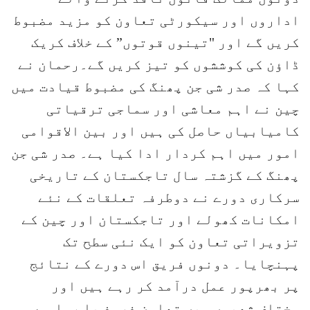
اداروں اور سیکورٹی تعاون کو مزید مضبوط
کریں گے اور "تینوں قوتوں” کے خلاف کریک
ڈاؤن کی کوششوں کو تیز کریں گے۔رحمان نے
کہا کہ صدر شی جن پھنگ کی مضبوط قیادت میں
چین نے اہم معاشی اور سماجی ترقیاتی
کامیابیاں حاصل کی ہیں اور بین الاقوامی
امور میں اہم کردار ادا کیا ہے۔ صدر شی جن
پھنگ کے گزشتہ سال تاجکستان کے تاریخی
سرکاری دورے نے دوطرفہ تعلقات کے نئے
امکانات کھولے اور تاجکستان اور چین کے
تزویراتی تعاون کو ایک نئی سطح تک
پہنچایا۔ دونوں فریق اس دورے کے نتائج
پر بھرپور عمل درآمد کر رہے ہیں اور
مختلف شعبوں میں تعاون فروغ پا رہا ہے۔