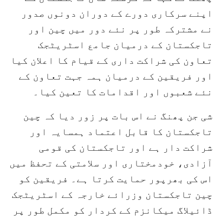
اپنے سرکاری دورے کے دوران دونوں صدور
نے مشترکہ طور پر نئے دور میں چین اور
تاجکستان کے درمیان جامع اسٹریٹجک
تعاون کی شراکت داری کے قیام کا اعلان کیا
اور فریقین کے درمیان ہمہ جہت تعاون کے
نئے شعبوں اور اقدامات کا تعین کیا۔
شی جن پھنگ نے اس بات پر زور دیا کہ چین
تاجکستان کا قابل اعتماد ہمسایہ اور
شراکت دار ہے اور تاجکستان کی قومی
آزادی، خودمختاری اور سلامتی کے تحفظ میں
اس کی بھرپور حمایت کرتا ہے۔ فریقین کو
چین تاجکستان وزرائے خارجہ کے اسٹریٹجک
ڈائیلاگ میکانزم کے کردار کو مکمل طور پر