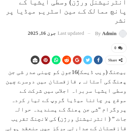
انٹرنیشنل ورژن) وسطی ایشیا کے
پانچ ممالک کے مین اسٹریم میڈیا پر
نشر
Last updated
جون 16, 2025
By
Admin
0
Share
بیجنگ (ویب ڈیسک)16جون کو چینی صدر شی جن
پھنگ کی آستانہ، قازقستان میں دوسرے چین
وسطی ایشیا سربراہ اجلاس میں شرکت کے
موقع پر چائنا میڈیا گروپ کے تیار کردہ
پروگرام "شی جن پھنگ کے پسندیدہ حوالہ
جات ” ( انٹرنیشنل ورژن) کی لانچنگ تقریب
قازقستان کے صدارتی مرکز میں منعقد ہوئی