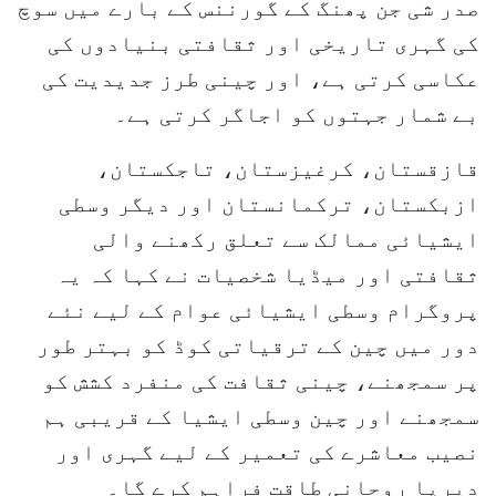
صدر شی جن پھنگ کے گورننس کے بارے میں سوچ
کی گہری تاریخی اور ثقافتی بنیادوں کی
عکاسی کرتی ہے، اور چینی طرز جدیدیت کی
بے شمار جہتوں کو اجاگر کرتی ہے۔
قازقستان، کرغیزستان، تاجکستان،
ازبکستان، ترکمانستان اور دیگر وسطی
ایشیائی ممالک سے تعلق رکھنے والی
ثقافتی اور میڈیا شخصیات نے کہا کہ یہ
پروگرام وسطی ایشیائی عوام کے لیے نئے
دور میں چین کے ترقیاتی کوڈ کو بہتر طور
پر سمجھنے، چینی ثقافت کی منفرد کشش کو
سمجھنے اور چین وسطی ایشیا کے قریبی ہم
نصیب معاشرے کی تعمیر کے لیے گہری اور
دیرپا روحانی طاقت فراہم کرے گا۔