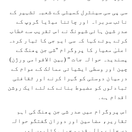
سی پی سی سینٹرل کمیٹی کے شعبہ تشہیر کے
نائب سربراہ اور چائنا میڈیا گروپ کے
صدر شین ہائی شیونگ نے اس تقریب سے خطاب
کرتے ہوئے کہا کہ سی ایم جی کا تیار کردہ
اعلیٰ معیار کا پروگرام "شی جن پھنگ کے
پسندیدہ حوالہ جات ” (بین الاقوامی ورژن)
چین اور وسطی ایشیائی ممالک کے عوام کے
درمیان دوستی کو گہرا کرنے اور ثقافتی
تبادلوں کو مضبوط بنانے کے لئے ایک روشن
اقدام ہے۔
اس پروگرام میں صدر شی جن پھنگ کی اہم
تقاریر، مضامین اور دوران گفتگو حوالہ
دی جانے والی قدیم چینی کتابوں اور