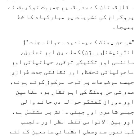
۔ قازقستان کے صدر قسیم جمروت توکیوف نے
پروگرام کی نشریات پر مبارکباد کا خط
بھیجا۔
"شی جن پھنگ کے پسندیدہ حوالہ جات "(
انٹرنیشنل ورژن) کھلے پن اور تعاون،
سائنسی اور تکنیکی ترقی، حیاتیاتی اور
ماحولیاتی تحفظ، اور ثقافتی جدت طرازی
جیسے موضوعات پر توجہ مرکوز کرتے ہوئے،
صدر شی جن پھنگ کی اہم تقاریر، مضامین
اور دوران گفتگو حوالہ دی جانے والی
چینی شاعری اور چینی دانش پر مشتمل ہے،
اور بین الاقوامی نقطہ نظر اور دلچسپ
کہانیوں سے وسطی ایشیائی سامعین کے لئے