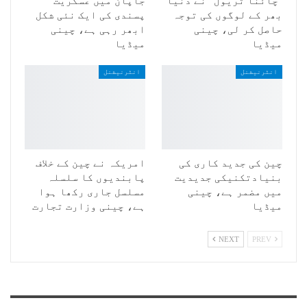
"چائنا ٹریول” نے دنیا
جاپان میں عسکریت
بھر کے لوگوں کی توجہ
پسندی کی ایک نئی شکل
حاصل کر لی، چینی
ابھر رہی ہے، چینی
میڈیا
میڈیا
انٹرنیشنل
انٹرنیشنل
چین کی جدید کاری کی
امریکہ نے چین کے خلاف
بنیادتکنیکی جدیدیت
پابندیوں کا سلسلہ
میں مضمر ہے، چینی
مسلسل جاری رکھا ہوا
میڈیا
ہے، چینی وزارت تجارت
NEXT
PREV