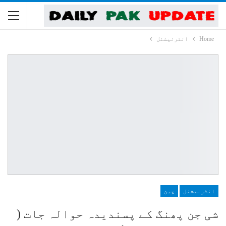
Home
انٹرنیشنل
انٹرنیشنل
چین
شی جن پھنگ کے پسندیدہ حوالہ جات (