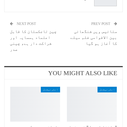
NEXT POST
PREV POST
ستائیس ویں شنگھائی
چین تاجکستان کا قابل
بین الاقوامی فلم میلے
اعتماد ہمسایہ اور
کا آغاز ہو گیا
شراکت دار ہے، چینی
صدر
YOU MIGHT ALSO LIKE
انٹرنیشنل
انٹرنیشنل