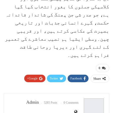
کلاسیکی جملوں کا بغور انتخاب کیا گیا
ہے، جو صدر شی جن پھنگ کی شاندار قائدانہ
حکمت، گہرے انسانی جذبات اور تاریخی
بصیرت کی عکاسی کرتے ہیں، اور قریبی
چین۔وسطی ایشیا ہم نصیب معاشرے کی تعمیر
کے لئے گہری اور دیرپا روحانی طاقت
فراہم کرتے ہیں۔
0
Google+
Twitter
Facebook
Share
Pinterest
WhatsApp
ReddIt
Email
Admin
5285 Posts
0 Comments