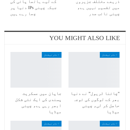
ذریعے مختلف جزیروں
کے لیے ہاتھا پائی کی
میں تقسیم نہیں ہے،
جبکہ چینی IPs دنیا پر
چینی نائب صدر
چھا رہے ہیں
YOU MIGHT ALSO LIKE
انٹرنیشنل
انٹرنیشنل
"چائنا ٹریول” نے دنیا
جاپان میں عسکریت
بھر کے لوگوں کی توجہ
پسندی کی ایک نئی شکل
حاصل کر لی، چینی
ابھر رہی ہے، چینی
میڈیا
میڈیا
انٹرنیشنل
انٹرنیشنل