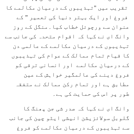
تقریب میں "تہذیبوں کے درمیان مکالمے کا
فروغ اور ایک بہتر دنیا کی تعمیر ” کے
عنوان سے ورچوئل خطاب کیا۔منگل کے روز
وانگ ای نے کہا کہ اقوام متحدہ کی جانب سے
تہذیبوں کے درمیان مکالمے کے عالمی دن
کا قیام تمام ممالک کے عوام کی تہذیبوں
کے درمیان مکالمے اور انسانی ترقی کو
فروغ دینے کی عالمگیر خواہش کے عین
مطابق ہے اور تمام رکن ممالک نے متفقہ
طور پر اس کی حمایت کی ہے۔
وانگ ای نے کہا کہ صدر شی جن پھنگ کا
گلوبل سولائزیشن انیشی ایٹو چین کی جانب
سے تہذیبوں کے درمیان مکالمے کو فروغ