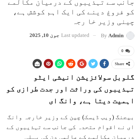
جانب سے تہذیبوں کے درمیان مکالمے
کو فروغ دینے کی ایک اہم کوشش ہے،
چینی وزیر خا رجہ
Last updated
جون 10, 2025
By
Admin
0
Share
گلوبل سولائزیشن انیشی ایٹو
تہذیبوں کی وراثت اور جدت طرازی کو
اہمیت دیتا ہے، وانگ ای
بیجنگ (ویب ڈیسک) چین کے وزیر خارجہ وانگ
ای نے اقوام متحدہ کی جانب سے تہذیبوں کے
درمیان مکالمے کے عالمی دن کی پہلی