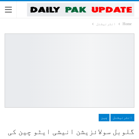
Home
انٹرنیشنل
انٹرنیشنل
چین
گلوبل سولائزیشن انیشی ایٹو چین کی