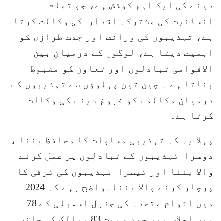
دینے کی ایک اہم کوشش ہے، جو تمام
انسانیت کی مشترکہ اقدار کی وکالت کرتا
ہے، تہذیبوں کی وراثت اور جدت طرازی کو
اہمیت دیتا ہے، لوگوں کے درمیان بین
الاقوامی تبادلوں اور تعاون کو مضبوط
بناتا ہے ۔ چین تین پہلوؤں سے تہذیبوں کے
درمیان مکالمے کو فروغ دینے کی وکالت
کرتا ہے۔
پہلا یہ کہ تہذیبی مساوات کا محافظ بننا ،
دوسرا تہذیبوں کے تبادلوں پر عمل کرنے
والا بننا اور تیسرا تہذیبوں کی ترقی کا
پرچار کرنے والا بننا۔واضح رہے کہ 2024
میں اقوام متحدہ کی جنرل اسمبلی کے 78
ویں اجلاس میں چین سمیت 83 ممالک کی جانب