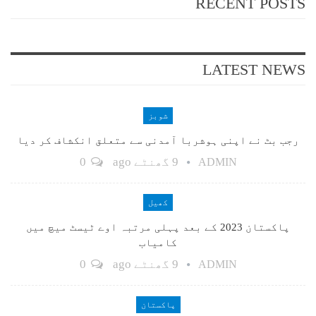
RECENT POSTS
LATEST NEWS
شوبز
رجب بٹ نے اپنی ہوشربا آمدنی سے متعلق انکشاف کر دیا
9 گھنٹے ago
0
ADMIN
کھیل
پاکستان 2023 کے بعد پہلی مرتبہ اوے ٹیسٹ میچ میں
کامیاب
9 گھنٹے ago
0
ADMIN
پاکستان