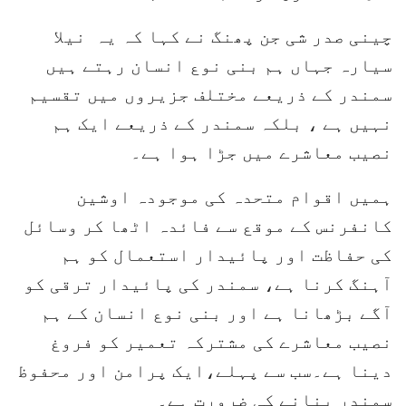
چینی صدر شی جن پھنگ نے کہا کہ یہ نیلا
سیارہ جہاں ہم بنی نوع انسان رہتے ہیں
سمندر کے ذریعے مختلف جزیروں میں تقسیم
نہیں ہے ، بلکہ سمندر کے ذریعے ایک ہم
نصیب معاشرے میں جڑا ہوا ہے۔
ہمیں اقوام متحدہ کی موجودہ اوشین
کانفرنس کے موقع سے فائدہ اٹھا کر وسائل
کی حفاظت اور پائیدار استعمال کو ہم
آہنگ کرنا ہے، سمندر کی پائیدار ترقی کو
آگے بڑھانا ہے اور بنی نوع انسان کے ہم
نصیب معاشرے کی مشترکہ تعمیر کو فروغ
دینا ہے۔سب سے پہلے،ایک پرامن اور محفوظ
سمندر بنانے کی ضرورت ہے۔