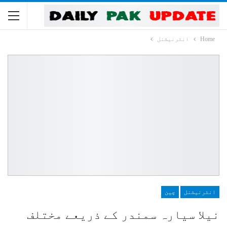
Home
انٹرنیشنل
انٹرنیشنل
چین
نیلا سیارہ سمندر کے ذریعے مختلف