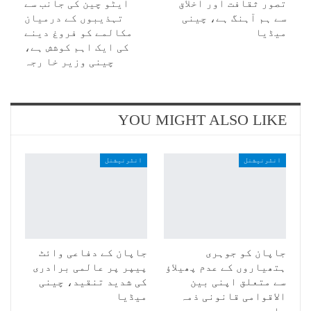
تصور ثقافت اور اخلاق
ایٹو چین کی جانب سے
سے ہم آہنگ ہے، چینی
تہذیبوں کے درمیان
میڈیا
مکالمے کو فروغ دینے
کی ایک اہم کوشش ہے،
چینی وزیر خا رجہ
YOU MIGHT ALSO LIKE
انٹرنیشنل
انٹرنیشنل
جاپان کو جوہری
جاپان کے دفاعی وائٹ
ہتھیاروں کے عدم پھیلاؤ
پیپر پر عالمی برادری
سے متعلق اپنی بین
کی شدید تنقید، چینی
الاقوامی قانونی ذمہ
میڈیا