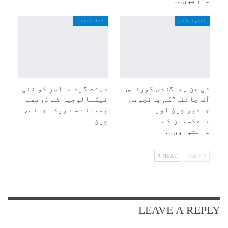
داریوں…
انٹرنیشنل
انٹرنیشنل
شی جن پھنگ: دی گورننس
دہشت گرد عناصر کو نئی
آف چائنا”کی پانچویں
ٹیکنالوجیز کے ذریعے
جلدپر چین اور
پھیلنے سے روکا جائے،
تاجکستان کے
چین
دانشوروں…
NEXT
PREV
LEAVE A REPLY