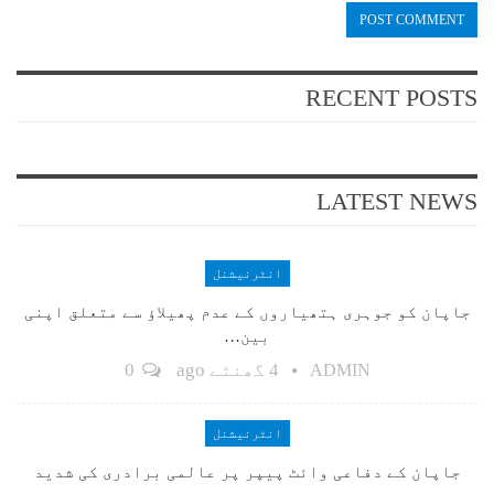
RECENT POSTS
LATEST NEWS
انٹرنیشنل
جاپان کو جوہری ہتھیاروں کے عدم پھیلاؤ سے متعلق اپنی
بین…
4 گھنٹے ago
0
ADMIN
انٹرنیشنل
جاپان کے دفاعی وائٹ پیپر پر عالمی برادری کی شدید