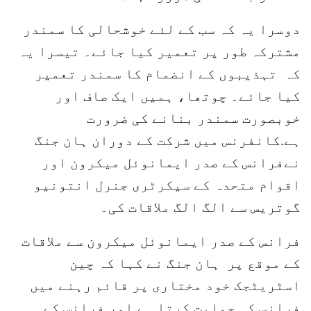
دوسرا یہ کہ سب کے لئے خوشحالی کا سمندر
مشترکہ طور پر تعمیر کیا جائے۔ تیسرا یہ
کہ تہذیبوں کے انضمام کا سمندر تعمیر
کیا جائے۔ چوتھا، ہمیں ایک صاف اور
خوبصورت سمندر بنانے کی ضرورت
ہے.کانفرنس میں شرکت کے دوران ہان جنگ
نےفرانس کے صدر ایمانوئل میکرون اور
اقوام متحدہ کے سیکرٹری جنرل انتونیو
گوتریس سے الگ الگ ملاقات کی۔
فرانس کے صدر ایمانوئل میکرون سے ملاقات
کے موقع پر ہان جنگ نے کہا کہ چین
اسٹریٹجک خود مختاری پر قائم رہنے میں
فرانس کی حمایت کرتا ہے اور فرانس کے