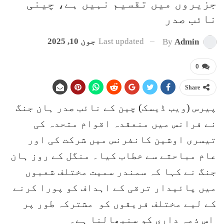
جزیروں میں تقسیم نہیں ہے، چینی
نائب صدر
Last updated
جون 10, 2025
By
Admin
0
Share
پیرس (ویب ڈیسک) چین کے نائب صدر ہان جنگ
نے فرانس میں منعقدہ اقوام متحدہ کی
تیسری اوشین کانفرنس میں شرکت کی اور
عام مباحثے سے خطاب کیا۔ منگل کے روز ہان
جنگ نے کہا کہ سمندر سمیت مختلف شعبوں
میں پائیدار ترقی کے اہداف کو پورا کرنے
کے لیے مختلف فریقوں کو مشترکہ طور پر
اس ذمہ داری کو سنبھالنا ہے۔