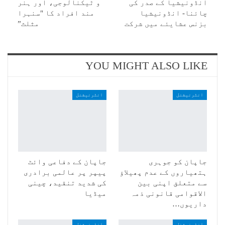
انڈونیشیا کے صدر کی
و ٹیکنالوجی، اور ہنر
چائنا- انڈونیشیا
مند افراد کا "سنہرا
بزنس عشایئے میں شرکت
مثلث”
YOU MIGHT ALSO LIKE
انٹرنیشنل
انٹرنیشنل
جاپان کو جوہری
جاپان کے دفاعی وائٹ
ہتھیاروں کے عدم پھیلاؤ
پیپر پر عالمی برادری
سے متعلق اپنی بین
کی شدید تنقید، چینی
الاقوامی قانونی ذمہ
میڈیا
داریوں…
انٹرنیشنل
انٹرنیشنل