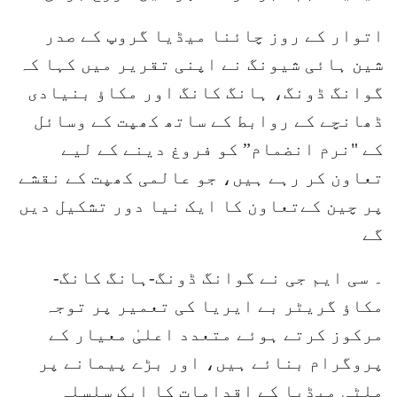
اتوار کے روز چائنا میڈیا گروپ کے صدر
شین ہائی شیونگ نے اپنی تقریر میں کہا کہ
گوانگ ڈونگ، ہانگ کانگ اور مکاؤ بنیادی
ڈھانچے کے روابط کے ساتھ کھپت کے وسائل
کے "نرم انضمام” کو فروغ دینے کے لیے
تعاون کر رہے ہیں، جو عالمی کھپت کے نقشے
پر چین کےتعاون کا ایک نیا دور تشکیل دیں
گے
۔ سی ایم جی نے گوانگ ڈونگ-ہانگ کانگ-
مکاؤ گریٹر بے ایریا کی تعمیر پر توجہ
مرکوز کرتے ہوئے متعدد اعلیٰ معیار کے
پروگرام بنائے ہیں، اور بڑے پیمانے پر
ملٹی میڈیا کے اقدامات کا ایک سلسلہ