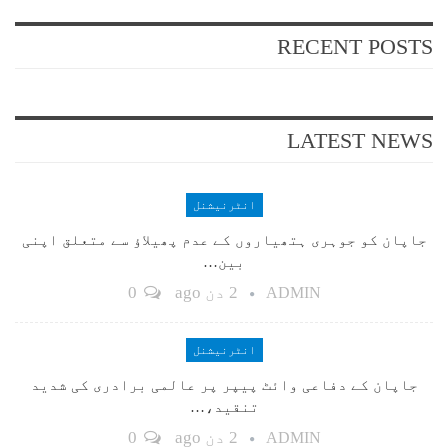
RECENT POSTS
LATEST NEWS
انٹرنیشنل
جاپان کو جوہری ہتھیاروں کے عدم پھیلاؤ سے متعلق اپنی
بین…
2 دن ago
0
ADMIN
انٹرنیشنل
جاپان کے دفاعی وائٹ پیپر پر عالمی برادری کی شدید
تنقید،…
2 دن ago
0
ADMIN