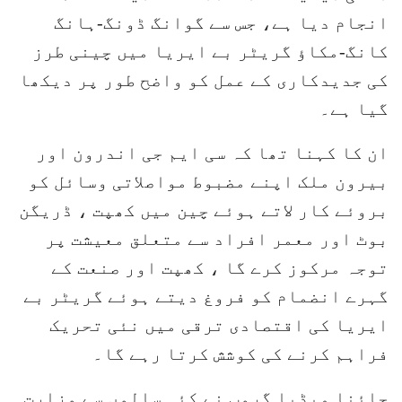
انجام دیا ہے، جس سے گوانگ ڈونگ-ہانگ
کانگ-مکاؤ گریٹر بے ایریا میں چینی طرز
کی جدیدکاری کے عمل کو واضح طور پر دیکھا
گیا ہے۔
ان کا کہنا تھا کہ سی ایم جی اندرون اور
بیرون ملک اپنے مضبوط مواصلاتی وسائل کو
بروئے کار لاتے ہوئے چین میں کھپت ، ڈریگن
بوٹ اور معمر افراد سے متعلق معیشت پر
توجہ مرکوز کرے گا ، کھپت اور صنعت کے
گہرے انضمام کو فروغ دیتے ہوئے گریٹر بے
ایریا کی اقتصادی ترقی میں نئی تحریک
فراہم کرنے کی کوشش کرتا رہے گا۔
چائنا میڈیا گروپ نے کئی سالوں سے وزارت