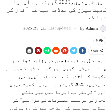
میں خریدیں،2025 گریٹر بے ایریا
کھپت سیزن کی میڈیا مہم کا آغاز کر
دیا گیا
Last updated
مئی 25, 2025
By
Admin
0
Share
بیجنگ (ویب ڈیسک) چین کی وزارت تجارت ،
چائنا میڈیا گروپ اور گوانگ ڈونگ صوبائی
حکومت کے اشتراک سے منعقدہ "چین میں
خریدیں، 2025 گریٹر بے ایریا کھپت سیزن”
اور ” گریٹر بے ایریا میں غیر ملکی
تجارتی پریمئم مصنوعات کی فراہمی” کی
میڈیا مہم شہر گوانگ چو میں شروع ہوئی۔