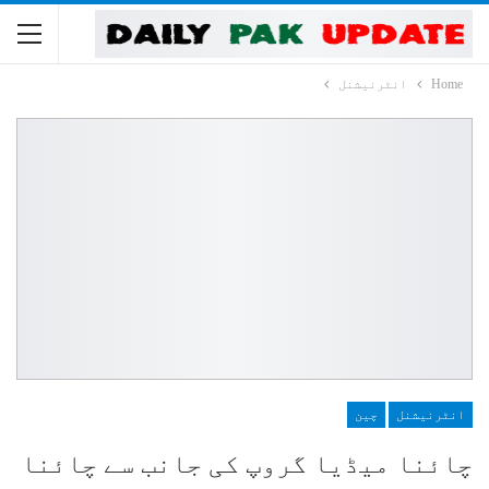
Home
انٹرنیشنل
انٹرنیشنل
چین
چائنا میڈیا گروپ کی جانب سے چائنا