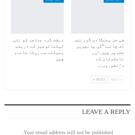
شی جن پھنگ: دی گورننس
دہشت گرد عناصر کو نئی
آف چائنا”کی پانچویں
ٹیکنالوجیز کے ذریعے
جلدپر چین اور
پھیلنے سے روکا جائے،
تاجکستان کے
چین
دانشوروں…
NEXT
PREV
LEAVE A REPLY
Your email address will not be published.