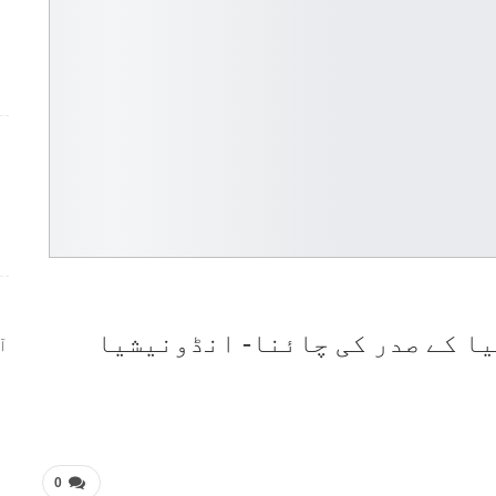
ر
ا کے صدر کی چائنا- انڈونیشیا
ا
0