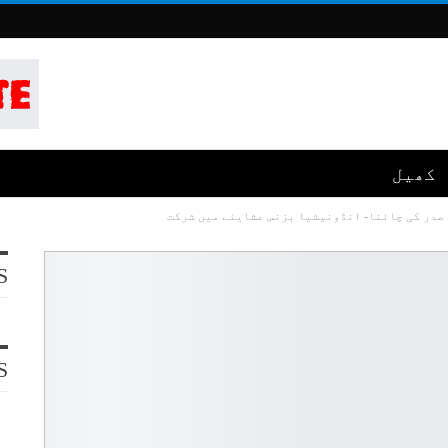
کھیل
 صدر کی چائنا- انڈونیشیا بزنس عشایئے میں شرکت
S
S