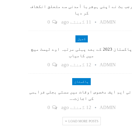
جب بٹ نے اپنی ہوشربا آمدنی سے متعلق انکشاف
کر دیا
11 گھنٹے ago
0
ADMIN
کھیل
پاکستان 2023 کے بعد پہلی مرتبہ اوے ٹیسٹ میچ
میں کامیاب
12 گھنٹے ago
0
ADMIN
پاکستان
ٓئی ایم ایف مخصوص اوقات میں سستی بجلی فراہمی
کی اجازت…
12 گھنٹے ago
0
ADMIN
LOAD MORE POSTS