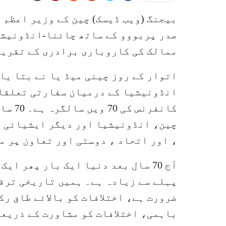
بیجنگ (ویب ڈیسک) چین کے وزیر اعظم 
صدر پربووو کے ساتھ چائنا-انڈونیشی
ممالک کی کاروباری برادری کے تقریباً 200 نمائندے بھی موجود 
اتوار کے روز چینی میڈ یا نے بتا یا 
کانفرن
چین، انڈونیشیا اور دیگر ایشیائی ا
، اور اتحاد ، دوستی اور تعاون پر م
آج 70 سال بعد دنیا ایک بار پھر 
پہلے سے زیادہ ہے۔ ہمیں تاریخی ترقی
ضرورت ہے، اختلافات کو بالائے طاق رک
باہمی، اختلافات کو مشاورت کے ذریعے