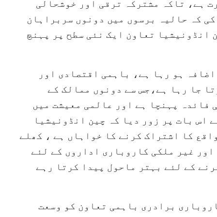
رت ہے، تاکہ مشترکہ ترقی اور خوشحالی
کی کہ حالیہ برسوں میں دونوں سربراہان
 انڈونیشیا تعاون ایک نئی سطح پر پہنچ
اضافہ ہو رہا ہے، باہمی اقتصادی اور
ا جا رہا ہے،جس سے دونوں ممالک کے
 فائدہ پہنچا ہے اور عالمی معیشت میں
 اس بات پر زور دیا کہ چین انڈونیشیا
اقع کا اشتراک کرنے کا خواہاں ہے ، کھلے
 اور غیر ملکی کاروباری اداروں کے لئے
رنے کے لئے بہتر ماحول پیدا کرتا رہے
اروباری برادری باہمی تعاون کو وسعت