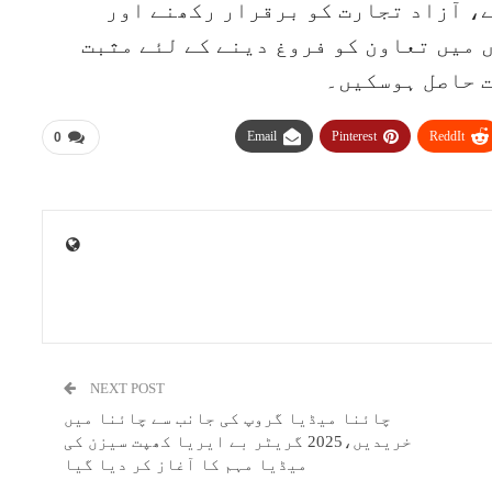
، آزاد تجارت کو برقرار رکھنے اور
 میں تعاون کو فروغ دینے کے لئے مثبت
 حاصل ہوسکیں۔
Email
Pinterest
ReddIt
0
NEXT POST
چائنا میڈیا گروپ کی جانب سے چائنا میں
خریدیں،2025 گریٹر بے ایریا کھپت سیزن کی
میڈیا مہم کا آغاز کر دیا گیا