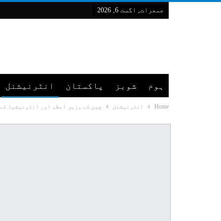
جمعرات, اگست 6, 2026
ہوم
شوبز
پاکستان
انٹرنیشنل
Home
انٹرنیشنل
چین کے وزیر اعظم اور انڈونیشیا کے