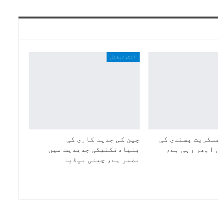
انٹرنیشنل
سکریت پسندی کی
چین کی جدید کاری کی
 ابھر رہی ہے،
بنیادتکنیکی جدیدیت میں
مضمر ہے، چینی میڈیا