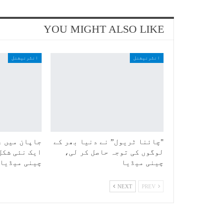
YOU MIGHT ALSO LIKE
انٹرنیشنل
انٹرنیشنل
"چائنا ٹریول” نے دنیا بھر کے
جاپان میں ع
لوگوں کی توجہ حاصل کر لی،
ایک نئی شکل
چینی میڈیا
چینی میڈیا
NEXT
PREV