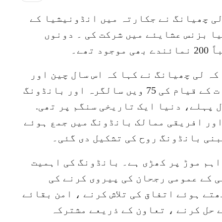
لی چھیانگ نے جکارتہ میں انڈونیشیا کے
ا بزنس عشایئے میں شرکت کی ۔ دونوں
تھے۔
کہ لی چھیانگ نے کہا کہ اس سال چین اور
انڈونیشیا کے درمیان سفارتی تعلقات کے قیام کی 75 ویں سالگرہ اور بانڈونگ
س کی 70 ویں سالگرہ ہے۔ 70 سال پہلے، دنیا ایک تاریخی سنگم پر تھی.
ور افریقی ممالک بانڈونگ میں جمع ہوئے
بنی بانڈونگ روح کی تشکیل دی گئی۔
ایک اہم موڑ پر کھڑی ہے۔ بانڈونگ کی اہمیت
 کے عمومی رجحان کی پیروی کرنے کی
ھتے ہوئے اتفاق کی تلاش کرنے ، امن بقائے
 حل کرنے ، تعاون کے ذریعے مشترکہ