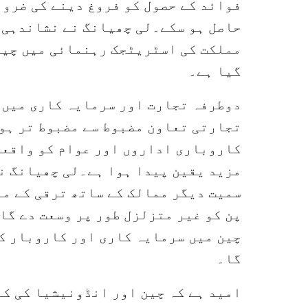
فوائد کے حصول کو فروغ دینے کی ضرو
حاصل ہو سکے۔لی چھیانگ نے نشاندہی 
مملکت کی اسٹریٹجک رہنمائی میں چین
گیا ہے۔
دوطرفہ تجارت اور سرمایہ کاری میں 
تجارتی تعاون مضبوط سے مضبوط تر ہوت
کاروباری اداروں اور عوام کو واقعی
مزید یقین پیدا ہوا ہے۔لی چھیانگ نے
سمیت دیگر ممالک کے ساتھ ترقی کے مو
پن کو غیر متزلزل طور پر وسعت دے گا
چین میں سرمایہ کاری اور کاروبار ک
گا۔
امید ہے کہ چین اور انڈونیشیا کی ک