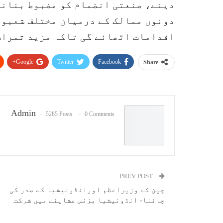
دینے، صنعتی انضمام کو مضبوط بنانے
دونوں ممالک کے درمیان مختلف شعبوں
اقدامات اٹھائے گی تاکہ مزید ثمرات
Google+
Twitter
Facebook
Share
Admin
5285 Posts
0 Comments
PREV POST
چین کے وزیراعظم اورانڈونیشیا کے صدر کی
چائنا- انڈونیشیا بزنس عشایئے میں شرکت