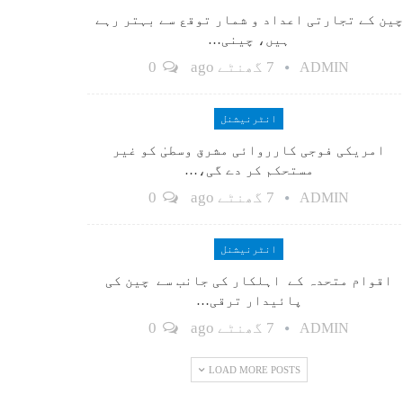
چین کے تجارتی اعداد و شمار توقع سے بہتر رہے
ہیں، چینی…
7 گھنٹے ago
0
ADMIN
انٹرنیشنل
امریکی فوجی کارروائی مشرق وسطیٰ کو غیر
مستحکم کر دے گی،…
7 گھنٹے ago
0
ADMIN
انٹرنیشنل
اقوام متحدہ کے اہلکار کی جانب سے چین کی
پائیدار ترقی…
7 گھنٹے ago
0
ADMIN
LOAD MORE POSTS