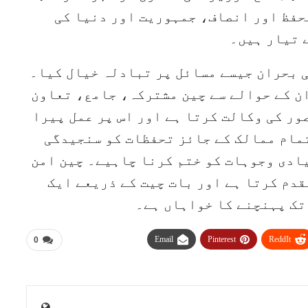
حفظ اور انصاف، جمہوریت اور دنیا کی
 تیار ہیں۔
بحران جیسے مسائل پر تبادلہ خیال کیا۔
ن کے حوالے سے چین مشترکہ، جامع، تعاون
ور کی وکالت کرتا ہے اور اس پر عمل پیرا
تمام ممالک کے جائز تحفظات کو سنجیدگی
ادی وجوہات کو ختم کرنا چاہیے۔ چین امن
دم کرتا ہے اور بات چیت کے ذریعے ایک
تک پہنچنے کا خواہاں ہے۔
Email
Pinterest
ReddIt
0