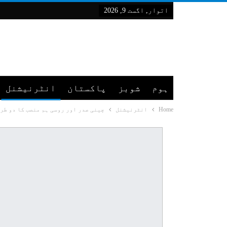
اتوار, اگست 9, 2026
ہوم
شوبز
پاکستان
انٹرنیشنل
Home
انٹرنیشنل
چینی صدر اور روسی ہم منصب کا دو طر