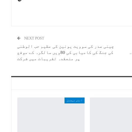
NEXT POST
چینی صدر کی سوویت یونین کی عظیم حب الوطنی
ہ
کی جنگ کی کامیابی کی 80ویں سالگرہ کے موقع
پر منعقدہ تقریبات میں شرکت
انٹرنیشنل