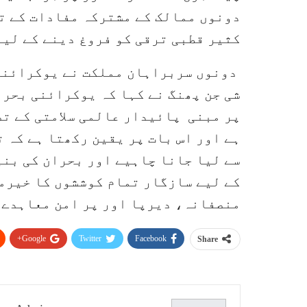
دونوں ممالک کے مشترکہ مفادات کے ت
کثیر قطبی ترقی کو فروغ دینے کے لیے
دونوں سربراہان مملکت نے یوکرائنی 
شی جن پھنگ نے کہا کہ یوکرائنی بحرا
پر مبنی پائیدار عالمی سلامتی کے تص
ہے اور اس بات پر یقین رکھتا ہے کہ 
سے لیا جانا چاہیے اور بحران کی بنی
کے لیے سازگار تمام کوششوں کا خیرمق
منصفانہ، دیرپا اور پر امن معاہدے 
Google+
Twitter
Facebook
Share