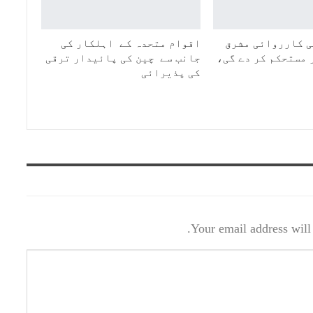
 کارروائی مشرق
اقوام متحدہ کے اہلکار کی
 مستحکم کر دے گی،
جانب سے چین کی پائیدار ترقی
کی پذیرائی
Your email address will 