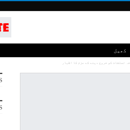
کھیل
فہ تعلقات کو فروغ دینے کے عزم کا اظہار
S
S