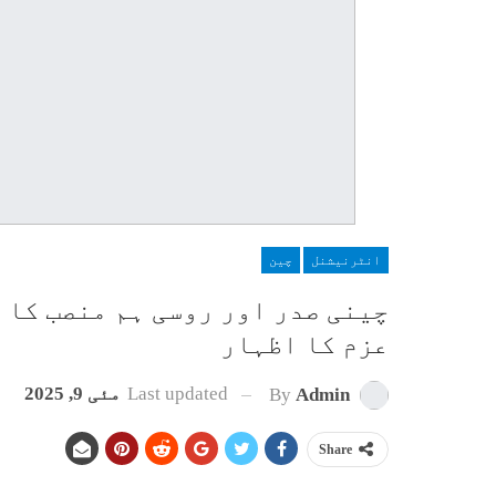
انٹرنیشنل
چین
چینی صدر اور روسی ہم منصب کا 
عزم کا اظہار
Last updated
مئی 9, 2025
By
Admin
Share