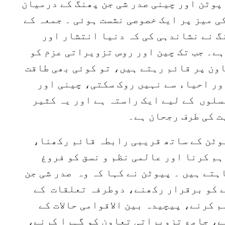
 پوٹن اور چینی صدر شی جن پھنگ کے درمیان
 میز پر ایک خصوصی نشست ہوئی ۔ جمعہ کے
نگ نے نشاندہی کی کہ دنیا انتشار اور
ہے۔ جب تک چین اور روس تزویراتی عزم کو
ون پر قائم رہتے ہیں، تو کوئی بھی طاقت
ور احیاء سے نہیں روک سکتی، چینی اور
سلوں کے لیے ایک راستہ ہے اور یہ کثیر
 کی طرف رجحان ہے۔
وٹن کے ساتھ قریبی رابطہ قائم رکھنا،
م کرنا اور عالمی نظم و نسق کو فروغ
ہتے ہیں ۔ پیوٹن نے کہا کہ وہ صدر شی جن
 کو برقرار رکھنے، دوطرفہ تعلقات کے
کرنے، پیچیدہ بین الاقوامی حالات کے
ے، جامع تزویراتی تعاون کو گہرا کرنے،