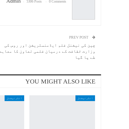
Admin
5306 Posts
0 Comments
PREV POST
چین کی نیشنل فلم ایڈمنسٹریشن اور روس کی
وزارت ثقافت کے درمیان فلمی تعاون کا معاہد
طے پا گیا
YOU MIGHT ALSO LIKE
انٹرنیشنل
انٹرنیشنل