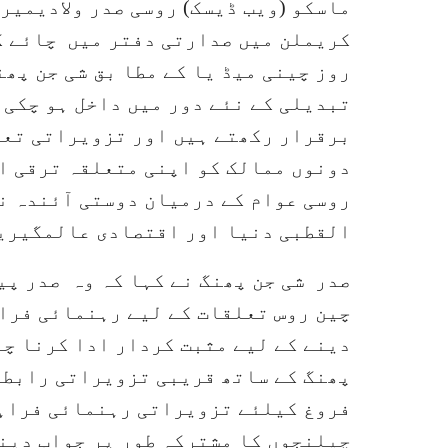
ماسکو (ویب ڈیسک) روسی صدر ولادیمیر
کریملن میں صدارتی دفتر میں چائے کی
روز چینی میڈ یا کے مطا بق شی جن پھ
تبدیلی کے نئے دور میں داخل ہو چکی 
برقرار رکھتے ہیں اور تزویراتی تعا
دونوں ممالک کو اپنی متعلقہ ترقی ا
روسی عوام کے درمیان دوستی آئندہ ن
القطبی دنیا اور اقتصادی عالمگیریت
صدر شی جن پھنگ نے کہا کہ وہ صدر پی
چین روس تعلقات کے لیے رہنمائی فراہ
دینے کے لیے مثبت کردار ادا کرنا چا
پھنگ کے ساتھ قریبی تزویراتی رابطے
فروغ کیلئے تزویراتی رہنمائی فراہم 
چیلنجوں کا مشترکہ طور پر جواب دین