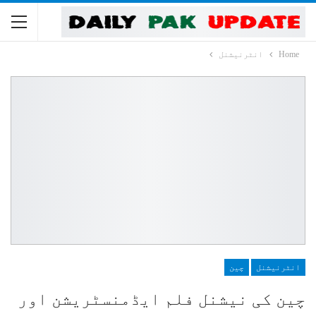
Home
انٹرنیشنل
انٹرنیشنل
چین
چین کی نیشنل فلم ایڈمنسٹریشن اور