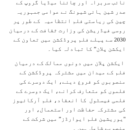
نائب سربراہ اور چائنا میڈیا گروپ کے
صدر شین ہائی شیونگ نے عوامی جمہوریہ
چین کی ریاستی فلم انتظامیہ کے طور پر
روسی فیڈریشن کی وزارت ثقافت کے درمیان
2030 سے ​​پہلے فلم پروڈکشن میں تعاون کے
ایکشن پلان” کا تبادلہ کیا۔
ایکشن پلان میں دونوں ممالک کے درمیان
فلم کے میدان میں مشترکہ پروڈکشن کے
منصوبوں کو فروغ دینے، ایک دوسرے کی
فلموں کو متعارف کرانے، ایک دوسرے کے
فلمی فیسٹول کا انعقاد، فلم آرکائیوز
کی مشترکہ حفاظت اور استعمال، اور
"یوریشین فلم ایوارڈز” میں شرکت کے
منصوبے شامل ہیں ۔