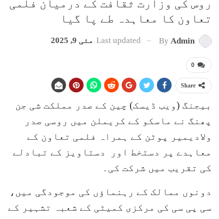
روس کی وزارت ثقافت کے درمیان فلمی
تعاون کا معاہدہ طے پا گیا
Last updated
مئی 9, 2025
By
Admin
0
Share
بیجنگ (ویب ڈیسک) چین کے صدر مملکت شی جن
پھنگ نے ماسکو کے کریملن میں روسی صدر
ولادیمیر پوٹن کے ہمراہ فلمی تعاون کے
معاہدے پر دستخط اور دستاویز کے تبادلے
کی تقریب میں شرکت کی۔
دونوں ممالک کے رہنماؤں کی موجودگی میں،
سی پی سی کی مرکزی کمیٹی کے شعبہ تشہیر کے