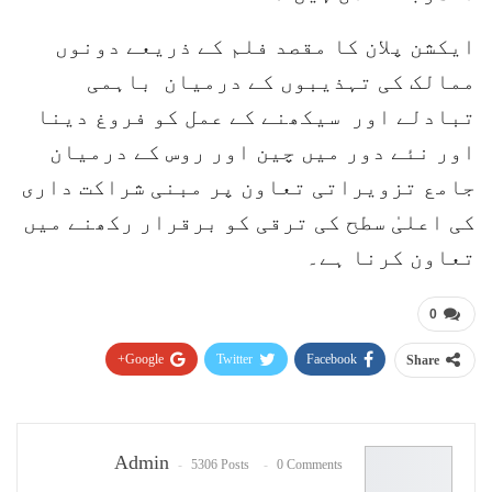
ایکشن پلان کا مقصد فلم کے ذریعے دونوں
ممالک کی تہذیبوں کے درمیان باہمی
تبادلے اور سیکھنے کے عمل کو فروغ دینا
اور نئے دور میں چین اور روس کے درمیان
جامع تزویراتی تعاون پر مبنی شراکت داری
کی اعلیٰ سطح کی ترقی کو برقرار رکھنے میں
تعاون کرنا ہے۔
0
Google+
Twitter
Facebook
Share
Pinterest
WhatsApp
ReddIt
Email
Admin
5306 Posts
0 Comments