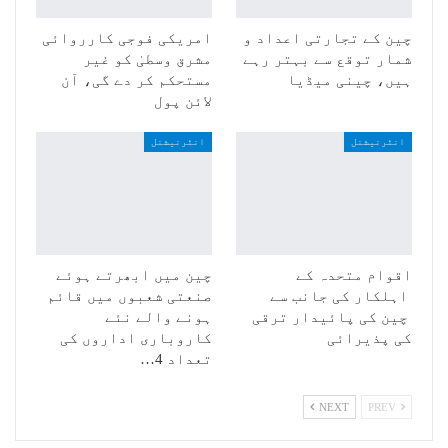
چین کے تجارتی اعداد و
امریکی فوجی کارروائی
شمار توقع سے بہتر رہے
مشرق وسطیٰ کو غیر
ہیں، چینی میڈیا
مستحکم کر دے گی، آن
لائن پول
انٹرنیشنل
انٹرنیشنل
اقوام متحدہ کے
چین میں ابھرتے ہوئے
اہلکار کی جانب سے
صنعتی شعبوں میں قائم
چین کی پائیدار ترقی
ہونے والے نئے
کی پذیرائی
کاروباری اداروں کی
تعداد 4…
NEXT
PREV