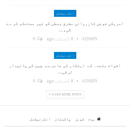
انٹرنیشنل
امریکی فوجی کارروائی مشرق وسطیٰ کو غیر مستحکم کر دے
گی،…
8 گھنٹے ago
0
ADMIN
انٹرنیشنل
اقوام متحدہ کے اہلکار کی جانب سے چین کی پائیدار
ترقی…
8 گھنٹے ago
0
ADMIN
LOAD MORE POSTS
ہوم
شوبز
پاکستان
انٹرنیشنل