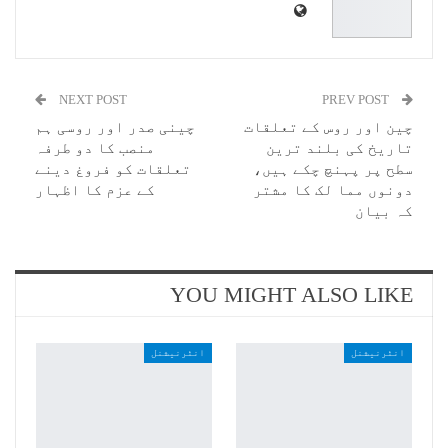
NEXT POST
PREV POST
چین اور روس کے تعلقات
چینی صدر اور روسی ہم
تاریخ کی بلند ترین
منصب کا دو طرفہ
سطح پر پہنچ چکے ہیں،
تعلقات کو فروغ دینے
دونوں مما لک کا مشتر
کے عزم کا اظہار
کہ بیان
YOU MIGHT ALSO LIKE
انٹرنیشنل
انٹرنیشنل