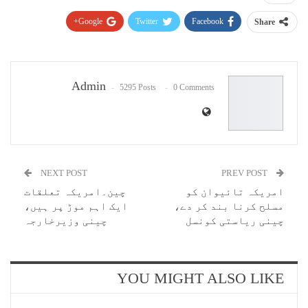
Google+
Twitter
Facebook
Share
Pinterest
WhatsApp
ReddIt
Email
Admin
5295 Posts
0 Comments
NEXT POST
PREV POST
امریکہ تائیوان کو
چین۔امریکہ تعلقات
مسلح کرنا بند کر دے،
ایک اہم موڑ پر ہیں،
چینی ریاستی کونسل
چینی وزیرخارجہ
YOU MIGHT ALSO LIKE