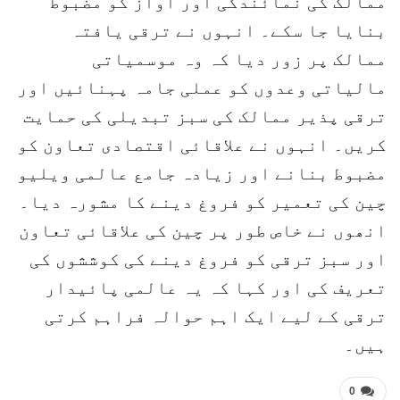
ممالک کی نمائندگی اور آواز کو مضبوط
بنایا جا سکے۔ انہوں نے ترقی یافتہ
ممالک پر زور دیا کہ وہ موسمیاتی
مالیاتی وعدوں کو عملی جامہ پہنائیں اور
ترقی پذیر ممالک کی سبز تبدیلی کی حمایت
کریں۔ انہوں نے علاقائی اقتصادی تعاون کو
مضبوط بنانے اور زیادہ جامع عالمی ویلیو
چین کی تعمیر کو فروغ دینے کا مشورہ دیا۔
انھوں نے خاص طور پر چین کی علاقائی تعاون
اور سبز ترقی کو فروغ دینے کی کوششوں کی
تعریف کی اور کہا کہ یہ عالمی پائیدار
ترقی کے لیے ایک اہم حوالہ فراہم کرتی
ہیں۔
0