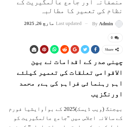
منصفانہ اور جامع عالمگیریت کے
نظام کی تعمیر کا مطالبہ
Last updated
مارچ 26, 2025
By
Admin
0
Share
چینی صدر کے اقدامات نے بین
الاقوامی تعلقات کی تعمیر کیلئے
اہم رہنمائی فراہم کی ہے، محمد
اورنگزیب
بیجنگ (ویب ڈیسک)2025 کے بوآوایشیا فورم
کے سالانہ اجلاس میں "جامع عالمگیریت کو
حاصل کرنے کے راستے اور اقدامات” کے ضمنی