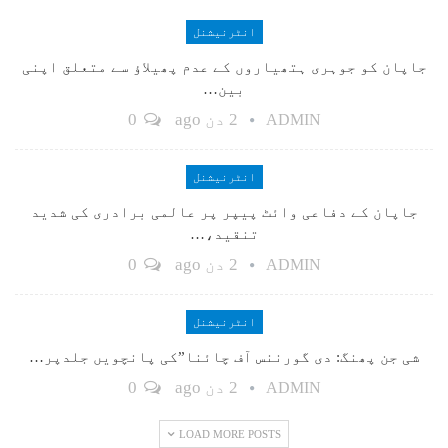
انٹرنیشنل
جاپان کو جوہری ہتھیاروں کے عدم پھیلاؤ سے متعلق اپنی
بین…
2 دن ago
0
ADMIN
انٹرنیشنل
جاپان کے دفاعی وائٹ پیپر پر عالمی برادری کی شدید
تنقید،…
2 دن ago
0
ADMIN
انٹرنیشنل
شی جن پھنگ: دی گورننس آف چائنا”کی پانچویں جلدپر…
2 دن ago
0
ADMIN
LOAD MORE POSTS