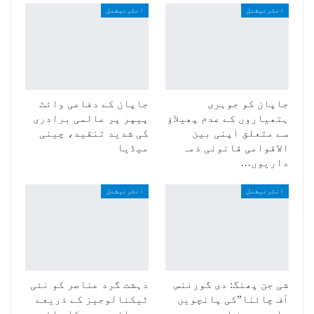
انٹرنیشنل
انٹرنیشنل
جاپان کو جوہری
جاپان کے دفاعی وائٹ
ہتھیاروں کے عدم پھیلاؤ
پیپر پر عالمی برادری
سے متعلق اپنی بین
کی شدید تنقید، چینی
الاقوامی قانونی ذمہ
میڈیا
داریوں…
انٹرنیشنل
انٹرنیشنل
شی جن پھنگ: دی گورننس
دہشت گرد عناصر کو نئی
آف چائنا”کی پانچویں
ٹیکنالوجیز کے ذریعے