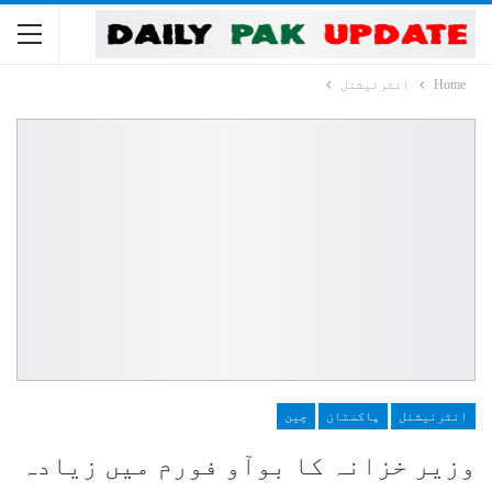
Home
انٹرنیشنل
انٹرنیشنل
پاکستان
چین
وزیر خزانہ کا بوآو فورم میں زیادہ