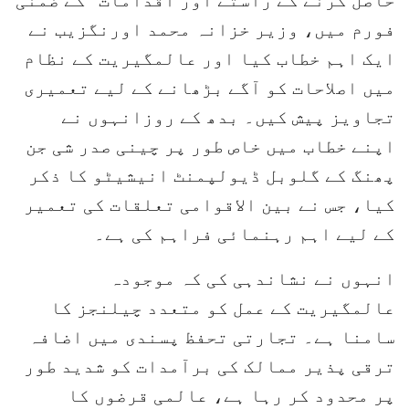
فورم میں، وزیر خزانہ محمد اورنگزیب نے
ایک اہم خطاب کیا اور عالمگیریت کے نظام
میں اصلاحات کو آگے بڑھانے کے لیے تعمیری
تجاویز پیش کیں۔ بدھ کے روزانہوں نے
اپنے خطاب میں خاص طور پر چینی صدر شی جن
پھنگ کے گلوبل ڈیولپمنٹ انیشیٹو کا ذکر
کیا، جس نے بین الاقوامی تعلقات کی تعمیر
کے لیے اہم رہنمائی فراہم کی ہے۔
انہوں نے نشاندہی کی کہ موجودہ
عالمگیریت کے عمل کو متعدد چیلنجز کا
سامنا ہے۔ تجارتی تحفظ پسندی میں اضافہ
ترقی پذیر ممالک کی برآمدات کو شدید طور
پر محدود کر رہا ہے، عالمی قرضوں کا