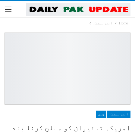
Home
انٹرنیشنل
انٹرنیشنل
چین
امریکہ تائیوان کو مسلح کرنا بند