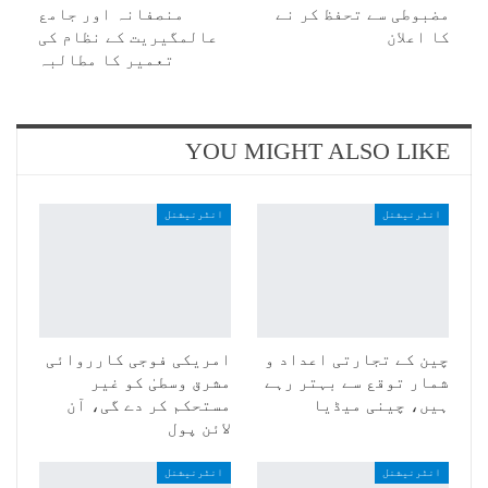
مضبوطی سے تحفظ کر نے
منصفانہ اور جامع
کا اعلان
عالمگیریت کے نظام کی
تعمیر کا مطالبہ
YOU MIGHT ALSO LIKE
انٹرنیشنل
انٹرنیشنل
چین کے تجارتی اعداد و
امریکی فوجی کارروائی
شمار توقع سے بہتر رہے
مشرق وسطیٰ کو غیر
ہیں، چینی میڈیا
مستحکم کر دے گی، آن
لائن پول
انٹرنیشنل
انٹرنیشنل