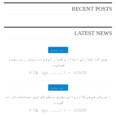
RECENT POSTS
LATEST NEWS
انٹرنیشنل
چین کے تجارتی اعداد و شمار توقع سے بہتر رہے ہیں،
چینی…
1 گھنٹہ ago
0
ADMIN
انٹرنیشنل
امریکی فوجی کارروائی مشرق وسطیٰ کو غیر مستحکم کر دے
گی،…
1 گھنٹہ ago
0
ADMIN