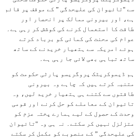
سے "تائیوان کی علیحدگی ” کے موقف پر قائم
ہے، اور بیرونی ممالک پر انحصار اور
طاقت کا استعمال کرنے کی کوشش کر رہی ہے۔
عوام کی محنت کی کمائی کو برباد کرتے
ہوئے امریکہ سے ہتھیار خریدنے کے ساتھ
ساتھ تباہی بھی لائی جا رہی ہے۔
ہم ڈیموکریٹک پروگریسو پارٹی حکومت کو
متنبہ کرتے ہیں کہ چاہے وہ بیرونی
طاقتوں سے کتنے ہی ہتھیار خرید لیں، وہ
تائیوان کے معاملے کو حل کرنے اور قومی
وحدت کے حصول کے لیے ہمارے پختہ عزم کو
متزلزل نہیں کر سکتے۔ نہ ہی وہ "تائیوان
کی علیحدگی ” کے منصوبے کو مکمل کر سکتے