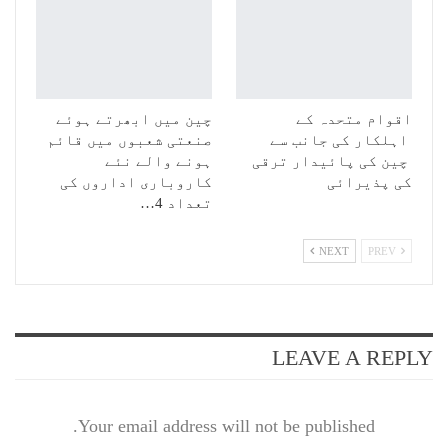
اقوام متحدہ کے
چین میں ابھرتے ہوئے
اہلکار کی جانب سے
صنعتی شعبوں میں قائم
چین کی پائیدار ترقی
ہونے والے نئے
کی پذیرائی
کاروباری اداروں کی
تعداد 4…
NEXT
PREV
LEAVE A REPLY
Your email address will not be published.