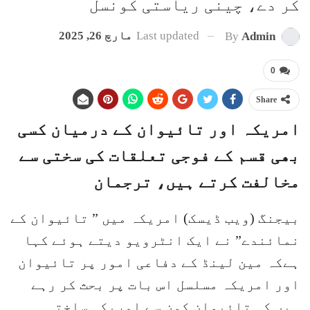
کر دے، چینی ریاستی کونسل
Last updated
مارچ 26, 2025
By
Admin
0
Share
امریکہ اور تائیوان کے درمیان کسی
بھی قسم کے فوجی تعلقات کی سختی سے
مخالفت کرتے ہیں، ترجمان
بیجنگ (ویب ڈیسک) امریکہ میں ” تائیوان کے
نمائندے” نے ایک انٹرویو دیتے ہوئے کہا
ہےکہ مین لینڈ کے دفاعی امور پر تائیوان
اور امریکہ مسلسل اس بات پر بحث کر رہے
ہیں کہ تائیوان کون سے امریکی ساختہ