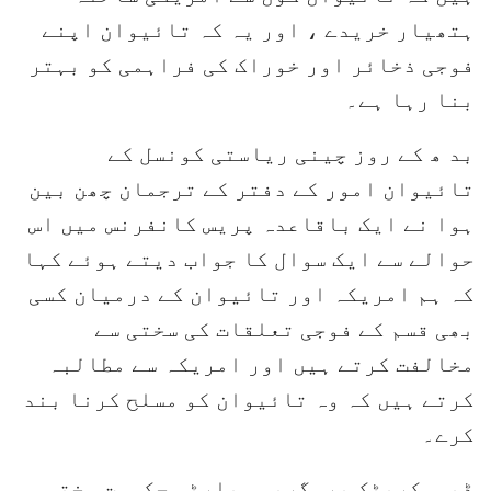
ہتھیار خریدے ، اور یہ کہ تائیوان اپنے
فوجی ذخائر اور خوراک کی فراہمی کو بہتر
بنا رہا ہے۔
بد ھ کے روز چینی ریاستی کونسل کے
تائیوان امور کے دفتر کے ترجمان چھن بین
ہوا نے ایک باقاعدہ پریس کانفرنس میں اس
حوالے سے ایک سوال کا جواب دیتے ہوئے کہا
کہ ہم امریکہ اور تائیوان کے درمیان کسی
بھی قسم کے فوجی تعلقات کی سختی سے
مخالفت کرتے ہیں اور امریکہ سے مطالبہ
کرتے ہیں کہ وہ تائیوان کو مسلح کرنا بند
کرے۔
ڈیموکریٹک پروگریسو پارٹی حکومت سختی