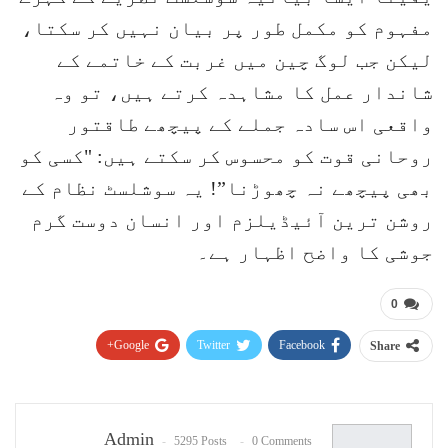
مفہوم کو مکمل طور پر بیان نہیں کر سکتا،
لیکن جب لوگ چین میں غربت کے خاتمے کے
شاندار عمل کا مشاہدہ کرتے ہیں، تو وہ
واقعی اس سادہ جملے کے پیچھے طاقتور
روحانی قوت کو محسوس کر سکتے ہیں: "کسی کو
بھی پیچھے نہ چھوڑنا”! یہ سوشلسٹ نظام کے
روشن ترین آئیڈیلزم اور انسان دوست گرم
جوشی کا واضح اظہار ہے۔
0
Google+
Twitter
Facebook
Share
Pinterest
WhatsApp
ReddIt
Email
Admin
5295 Posts
0 Comments