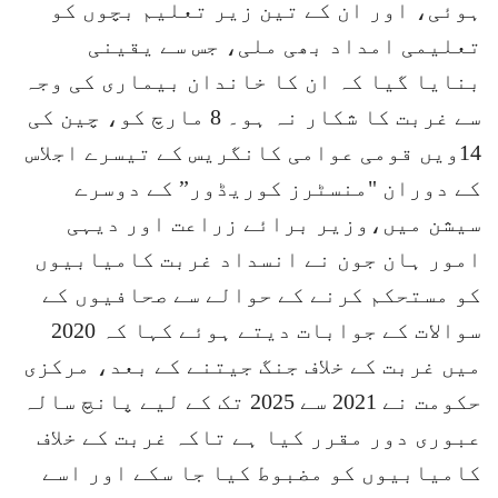
ہوئی، اور ان کے تین زیر تعلیم بچوں کو
تعلیمی امداد بھی ملی، جس سے یقینی
بنایا گیا کہ ان کا خاندان بیماری کی وجہ
سے غربت کا شکار نہ ہو۔ 8 مارچ کو، چین کی
14ویں قومی عوامی کانگریس کے تیسرے اجلاس
کے دوران "منسٹرز کوریڈور” کے دوسرے
سیشن میں،وزیر برائے زراعت اور دیہی
امور ہان جون نے انسداد غربت کامیابیوں
کو مستحکم کرنے کے حوالے سے صحافیوں کے
سوالات کے جوابات دیتے ہوئے کہا کہ 2020
میں غربت کے خلاف جنگ جیتنے کے بعد، مرکزی
حکومت نے 2021 سے 2025 تک کے لیے پانچ سالہ
عبوری دور مقرر کیا ہے تاکہ غربت کے خلاف
کامیابیوں کو مضبوط کیا جا سکے اور اسے