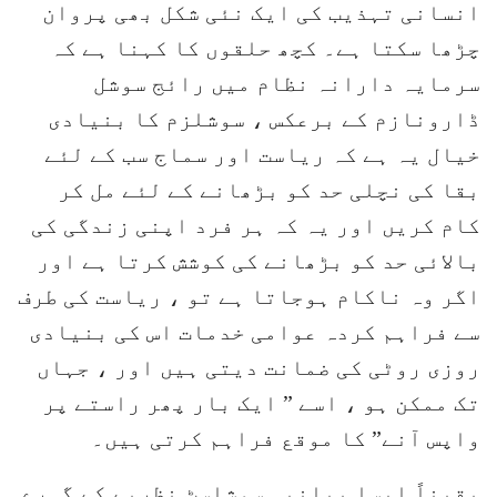
انسانی تہذیب کی ایک نئی شکل بھی پروان
چڑھا سکتا ہے۔ کچھ حلقوں کا کہنا ہے کہ
سرمایہ دارانہ نظام میں رائج سوشل
ڈارونازم کے برعکس ، سوشلزم کا بنیادی
خیال یہ ہے کہ ریاست اور سماج سب کے لئے
بقا کی نچلی حد کو بڑھانے کے لئے مل کر
کام کریں اور یہ کہ ہر فرد اپنی زندگی کی
بالائی حد کو بڑھانے کی کوشش کرتا ہے اور
اگر وہ ناکام ہوجاتا ہے تو ، ریاست کی طرف
سے فراہم کردہ عوامی خدمات اس کی بنیادی
روزی روٹی کی ضمانت دیتی ہیں اور ، جہاں
تک ممکن ہو ، اسے ” ایک بار پھر راستے پر
واپس آنے” کا موقع فراہم کرتی ہیں۔
یقیناً ایسا بیانیہ سوشلسٹ نظریے کے گہرے