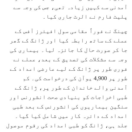
آمدنی سے کہیں زیادہ تھی، جس کی وجہ سے
پلیٹ فارم نے الرٹ جاری کیا۔
چینگ نے فوراً مقامی سول افیئرز آفس کے
عملے کے ساتھ رابطہ کیا اور ژانگ کے گھر
جا کر صورت حال کا جائزہ لیا۔ بیماری کی
وجہ سے مشکلات کی تصدیق کے بعد، عملے نے
فوری طور پر ژانگ کے لیے عارضی امداد کے
طور پر 4,900 یوآن کی درخواست کی۔ کم
آمدنی والے خاندان کے طور پر، ژانگ کے
طبی اخراجات کو بنیادی صحت انشورنس اور
سنگین بیماریوں کی انشورنس کے بعد طبی
امداد کے دائرہ کار میں شامل کیا گیا۔
جلد ہی، ژانگ کو طبی امداد کی رقوم موصول