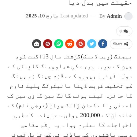
حقیقت میں بدل دیا
Last updated
مارچ 10, 2025
By
Admin
0
Share
بیجنگ (ویب ڈیسک)گزشتہ سال 13اگست کو،
چین کے صوبہ ہوبے کی شیاوچینگ کاؤنٹی کے
سول افیئرز بیورو کے ملازم چینگ زو ہینگ
کو تخفیف غربت ڈیٹا مانیٹرنگ پلیٹ فارم
کا جائزہ لیتے ہوئے گانگ بین گاؤں میں کم
آمدنی والے کسان ژانگ چوان (فرضی نام) کے
خاندان کے 200,000 یوآن سے زیادہ کے طبی
اخراجات کا معلوم ہوا۔ یہ رقم مقامی
دیہی باشندوں کی سالانہ فی کس قابل تصرف