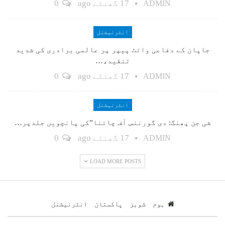
17 گھنٹے ago
0
ADMIN
انٹرنیشنل
جاپان کے دفاعی وائٹ پیپر پر عالمی برادری کی شدید
تنقید،…
17 گھنٹے ago
0
ADMIN
انٹرنیشنل
شی جن پھنگ: دی گورننس آف چائنا”کی پانچویں جلدپر…
17 گھنٹے ago
0
ADMIN
LOAD MORE POSTS
ہوم
شوبز
پاکستان
انٹرنیشنل