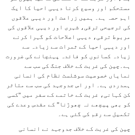
مستحکم اور وسیع کرنا دیہی احیا کا ایک
اہم حصہ ہے۔ ہمیں زراعت اور دیہی علاقوں
کی ترجیحی ترقی، شہری اور دیہی علاقوں کی
مربوط ترقی، دیہی اصلاحات کو گہرا کرنے
اور دیہی احیا کے ثمرات سے زیادہ سے
زیادہ کسانوں کو فائدہ پہنچانے کی ضرورت
ہے۔چین کی غربت کے خلاف جنگ کی سب سے
نمایاں خصوصیت سوشلسٹ نظام کی انسانی
ہمدردی ہے۔ اور اس جدوجہد کی سب سے متاثر
کن کہانی، غربت کے خاتمے کے سفر میں "کسی
کو بھی پیچھے نہ چھوڑنا” کے مقدس وعدے کی
تکمیل سے رقم کی گئی ہے۔
چین کی غربت کے خلاف جدوجہد نے انسانی