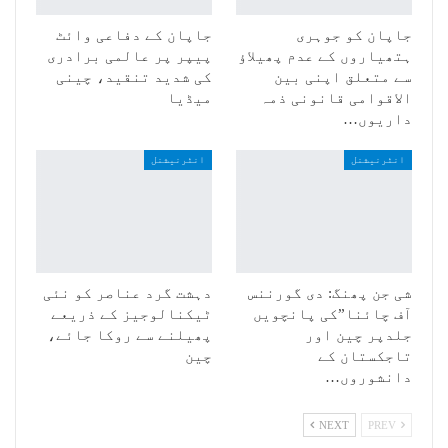
جاپان کو جوہری
جاپان کے دفاعی وائٹ
ہتھیاروں کے عدم پھیلاؤ
پیپر پر عالمی برادری
سے متعلق اپنی بین
کی شدید تنقید، چینی
الاقوامی قانونی ذمہ
میڈیا
داریوں…
انٹرنیشنل
انٹرنیشنل
شی جن پھنگ: دی گورننس
دہشت گرد عناصر کو نئی
آف چائنا”کی پانچویں
ٹیکنالوجیز کے ذریعے
جلدپر چین اور
پھیلنے سے روکا جائے،
تاجکستان کے
چین
دانشوروں…
NEXT
PREV