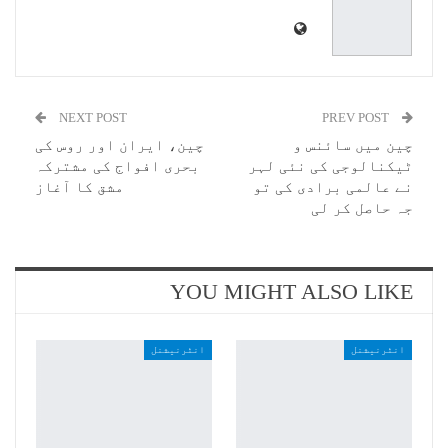
NEXT POST
PREV POST
چین میں سائنس و
چین، ایران اور روس کی
ٹیکنالوجی کی نئی لہر
بحری افواج کی مشترکہ
نے عالمی برادی کی تو
مشق کا آغاز
جہ حاصل کر لی
YOU MIGHT ALSO LIKE
انٹرنیشنل
انٹرنیشنل