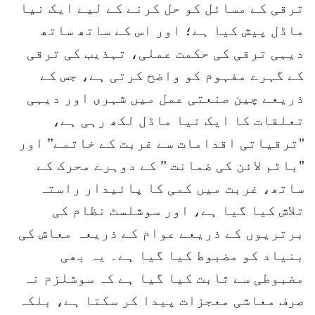
ترقی کے مسائل کو حل کرنے کے لیے ایک نیا
ماڈل پیش کیا ہے؛ اور اس کے ساتھ ساتھ
دیہی ترقی کی حکمت عملی، تہذیب کی ترقی
کے گہرے مفہوم کو واضح کرتی ہے، جس کے
ذریعے چین صنعتی عمل میں شہری اور دیہی
تعلقات کا ایک نیا ماڈل لکھ رہی ہے،
"ترقیاتی اقدامات سے غربت کے خاتمے” اور
"باٹم لائن کی ضمانت ” کے دوہرے محرک کے
ساتھ، غربت میں کمی کا پائیدار راستہ
تلاش کیا گیا ہے، اور سوشلسٹ نظام کی
برتریوں کے ذریعے عوام کے ذریعہ معاش کی
بنیاد کو مضبوط کیا گیا ہے۔ یہ بھی
مضبوطی سے ثابت کیا گیا ہے کہ سوشلزم نہ
صرف معاشی معجزات پیدا کر سکتا ہے، بلکہ