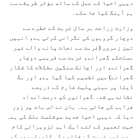
دیہی احیا کے عمل کے ساتھ مؤثر طریقے سے
ہم آہنگ کیا جا سکے۔
وزارت زراعت ہر سال غربت کے خطرے سے
دوچار گروہوں کی نگرانی کرتی ہے، انہیں
تین زمروں (غربت سے نجات پانے والے غیر
مستحکم گھرانے، غربت سے قریبی دوچار
گھرانے، اور اچانک سنگین مشکلات کا شکار
گھرانے) میں تقسیم کیا گیا ہے، اور بگ
ڈیٹا پر مبنی پلیٹ فارم کے ذریعے
نشاندہی شدہ گھرانوں کو درست امداد
فراہم کی جاتی ہے۔ ہان نے اس بات پر زور
دیا کہ دیہی احیا جدید سوشلسٹ ملک کی ہمہ
جہت تعمیر کے لئے ایک اہم تزویراتی کام
ہے ، اور غربت کے خاتمے کی کامیابیوں کو