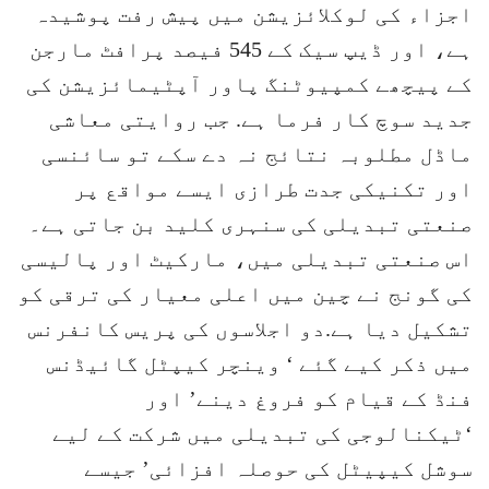
اجزاء کی لوکلائزیشن میں پیش رفت پوشیدہ
ہے، اور ڈیپ سیک کے 545 فیصد پرافٹ مارجن
کے پیچھے کمپیوٹنگ پاور آپٹیمائزیشن کی
جدید سوچ کار فرما ہے. جب روایتی معاشی
ماڈل مطلوبہ نتائج نہ دے سکے تو سائنسی
اور تکنیکی جدت طرازی ایسے مواقع پر
صنعتی تبدیلی کی سنہری کلید بن جاتی ہے۔
اس صنعتی تبدیلی میں، مارکیٹ اور پالیسی
کی گونج نے چین میں اعلی معیار کی ترقی کو
تشکیل دیا ہے.دو اجلاسوں کی پریس کانفرنس
میں ذکر کیے گئے ‘ وینچر کیپٹل گائیڈنس
فنڈ کے قیام کو فروغ دینے’ اور
‘ٹیکنالوجی کی تبدیلی میں شرکت کے لیے
سوشل کیپیٹل کی حوصلہ افزائی’ جیسے