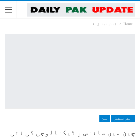
Home
انٹرنیشنل
انٹرنیشنل
چین
چین میں سائنس و ٹیکنالوجی کی نئی