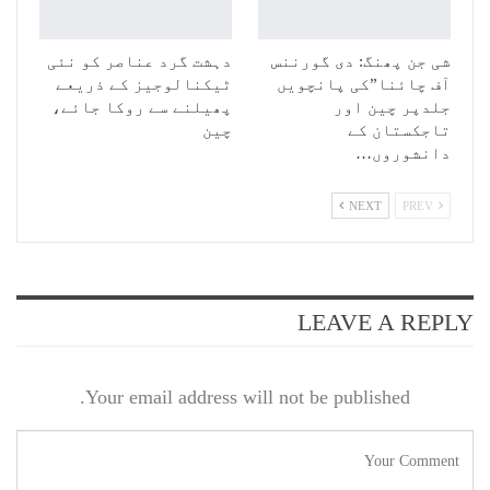
شی جن پھنگ: دی گورننس
دہشت گرد عناصر کو نئی
آف چائنا”کی پانچویں
ٹیکنالوجیز کے ذریعے
جلدپر چین اور
پھیلنے سے روکا جائے،
تاجکستان کے
چین
دانشوروں…
NEXT
PREV
LEAVE A REPLY
Your email address will not be published.