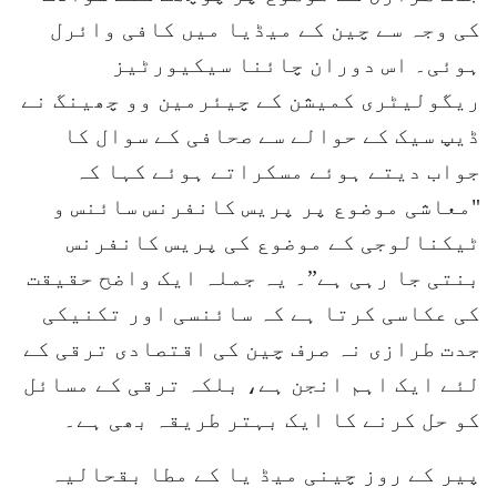
کی وجہ سے چین کے میڈیا میں کافی وائرل
ہوئی۔ اس دوران چائنا سیکیورٹیز
ریگولیٹری کمیشن کے چیئرمین وو چھینگ نے
ڈیپ سیک کے حوالے سے صحافی کے سوال کا
جواب دیتے ہوئے مسکراتے ہوئے کہا کہ
"معاشی موضوع پر پریس کانفرنس سائنس و
ٹیکنالوجی کے موضوع کی پریس کانفرنس
بنتی جا رہی ہے”۔ یہ جملہ ایک واضح حقیقت
کی عکاسی کرتا ہے کہ سائنسی اور تکنیکی
جدت طرازی نہ صرف چین کی اقتصادی ترقی کے
لئے ایک اہم انجن ہے، بلکہ ترقی کے مسائل
کو حل کرنے کا ایک بہتر طریقہ بھی ہے۔
پیر کے روز چینی میڈ یا کے مطا بقحالیہ