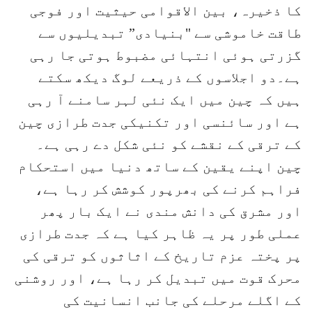
کا ذخیرہ، بین الاقوامی حیثیت اور فوجی
طاقت خاموشی سے "بنیادی” تبدیلیوں سے
گزرتی ہوئی انتہائی مضبوط ہوتی جا رہی
ہے۔دو اجلاسوں کے ذریعے لوگ دیکھ سکتے
ہیں کہ چین میں ایک نئی لہر سامنے آ رہی
ہے اور سائنسی اور تکنیکی جدت طرازی چین
کے ترقی کے نقشے کو نئی شکل دے رہی ہے۔
چین اپنے یقین کے ساتھ دنیا میں استحکام
فراہم کرنے کی بھرپور کوشش کر رہا ہے،
اور مشرق کی دانش مندی نے ایک بار پھر
عملی طور پر یہ ظاہر کیا ہے کہ جدت طرازی
پر پختہ عزم تاریخ کے اثاثوں کو ترقی کی
محرک قوت میں تبدیل کر رہا ہے، اور روشنی
کے اگلے مرحلے کی جانب انسانیت کی