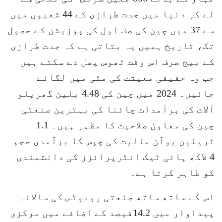
لے کر دنیا میں جدت طرازی کے 44 شعبوں میں
سے 37 میں چین کی صف اول کی پوزیشن کے حصول
تک، تاریخ ہمیں یہ بتاتی ہے کہ جدت طرازی
کے بیج صرف اس وقت ٹھوس پھل دے سکتے ہیں
جب وہ حقیقی معیشت کی مٹی میں لگائے
جائیں۔ 2024 میں چین کی 4.48 بلین گھریلو
آلات کی برآمدات چائنا کی بہترین صنعتی
چین کی معاون صلاحیت کا مظہر ہیں۔ 1.1
ٹریلین یوآن مالیت کی چپس کا برآمدی حجم
4 لاکھ ہائی ٹیک انٹرپرائزز کی دانشمندی
کو ظاہر کرتا ہے۔
اس کے ساتھ ساتھ صنعتی روبوٹس کی سالانہ
پیداوار میں 14.2فیصد کے اضافے میں مرکزی