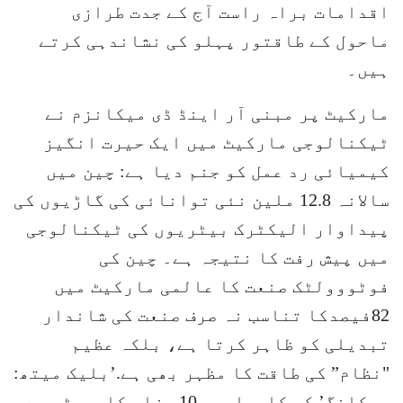
اقدامات براہ راست آج کے جدت طرازی
ماحول کے طاقتور پہلو کی نشاندہی کرتے
ہیں۔
مارکیٹ پر مبنی آر اینڈ ڈی میکانزم نے
ٹیکنالوجی مارکیٹ میں ایک حیرت انگیز
کیمیائی رد عمل کو جنم دیا ہے: چین میں
سالانہ 12.8 ملین نئی توانائی کی گاڑیوں کی
پیداوار الیکٹرک بیٹریوں کی ٹیکنالوجی
میں پیش رفت کا نتیجہ ہے۔ چین کی
فوٹووولٹک صنعت کا عالمی مارکیٹ میں
82فیصدکا تناسب نہ صرف صنعت کی شاندار
تبدیلی کو ظاہر کرتا ہے، بلکہ عظیم
"نظام” کی طاقت کا مظہر بھی ہے.’بلیک میتھ:
ووکانگ’ کی کامیابی، 10 ہزار کلومیٹر سے