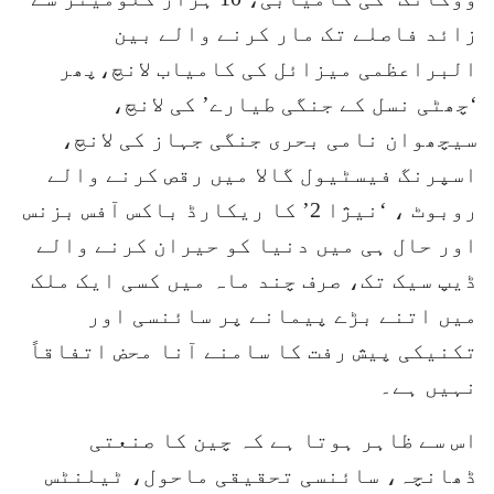
زائد فاصلے تک مار کرنے والے بین
البراعظمی میزائل کی کامیاب لانچ،پھر
‘چھٹی نسل کے جنگی طیارے’ کی لانچ،
سیچھوان نامی بحری جنگی جہاز کی لانچ،
اسپرنگ فیسٹیول گالا میں رقص کرنے والے
روبوٹ ، ‘نیژا 2’ کا ریکارڈ باکس آفس بزنس
اور حال ہی میں دنیا کو حیران کرنے والے
ڈیپ سیک تک، صرف چند ماہ میں کسی ایک ملک
میں اتنے بڑے پیمانے پر سائنسی اور
تکنیکی پیش رفت کا سامنے آنا محض اتفاقاً
نہیں ہے۔
اس سے ظاہر ہوتا ہے کہ چین کا صنعتی
ڈھانچہ، سائنسی تحقیقی ماحول، ٹیلنٹس