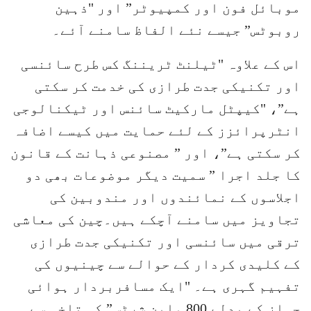
موبائل فون اور کمپیوٹر” اور "ذہین
روبوٹس” جیسے نئے الفاظ سامنے آئے۔
اس کے علاوہ "ٹیلنٹ ٹریننگ کس طرح سائنسی
اور تکنیکی جدت طرازی کی خدمت کر سکتی
ہے”، "کیپٹل مارکیٹ سائنس اور ٹیکنالوجی
انٹرپرائزز کے لئے حمایت میں کیسے اضافہ
کر سکتی ہے”، اور ” مصنوعی ذہانت کے قانون
کا جلد اجرا ” سمیت دیگر موضوعات بھی دو
اجلاسوں کے نمائندوں اور مندوبین کی
تجاویز میں سامنے آچکے ہیں۔چین کی معاشی
ترقی میں سائنسی اور تکنیکی جدت طرازی
کے کلیدی کردار کے حوالے سے چینیوں کی
تفہیم گہری ہے۔ "ایک مسافربردار ہوائی
جہاز کے بدلے 800 ملین شرٹس” کی تلخی سے