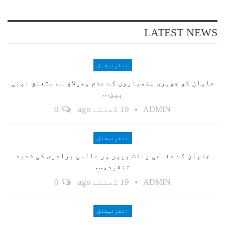
LATEST NEWS
انٹرنیشنل
جاپان کو جوہری ہتھیاروں کے عدم پھیلاؤ سے متعلق اپنی
بین…
19 گھنٹے ago
0
ADMIN
انٹرنیشنل
جاپان کے دفاعی وائٹ پیپر پر عالمی برادری کی شدید
تنقید،…
19 گھنٹے ago
0
ADMIN
انٹرنیشنل