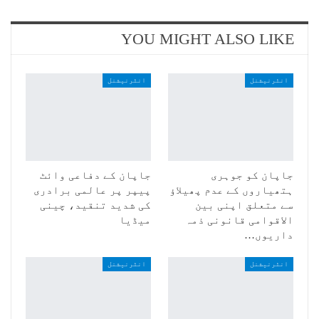
YOU MIGHT ALSO LIKE
انٹرنیشنل
انٹرنیشنل
جاپان کو جوہری
جاپان کے دفاعی وائٹ
ہتھیاروں کے عدم پھیلاؤ
پیپر پر عالمی برادری
سے متعلق اپنی بین
کی شدید تنقید، چینی
الاقوامی قانونی ذمہ
میڈیا
داریوں…
انٹرنیشنل
انٹرنیشنل