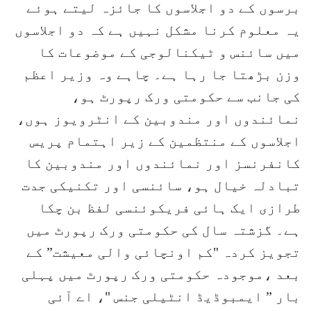
برسوں کے دو اجلاسوں کا جائزہ لیتے ہوئے
یہ معلوم کرنا مشکل نہیں ہے کہ دو اجلاسوں
میں سائنس و ٹیکنالوجی کے موضوعات کا
وزن بڑھتا جا رہا ہے۔ چاہے وہ وزیر اعظم
کی جانب سے حکومتی ورک رپورٹ ہو،
نمائندوں اور مندوبین کے انٹرویوز ہوں،
اجلاسوں کے منتظمین کے زیر اہتمام پریس
کانفرنسز اور نمائندوں اور مندوبین کا
تبادلہ خیال ہو، سائنسی اور تکنیکی جدت
طرازی ایک ہائی فریکوئنسی لفظ بن چکا
ہے۔ گزشتہ سال کی حکومتی ورک رپورٹ میں
تجویز کردہ "کم اونچائی والی معیشت” کے
بعد ،موجودہ حکومتی ورک رپورٹ میں پہلی
بار ” ایمبوڈیڈ انٹیلی جنس "، اے آئی