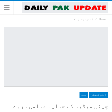
Home
انٹرنیشنل
انٹرنیشنل
چین
چینی میڈیا کے حالیہ عالمی سروے