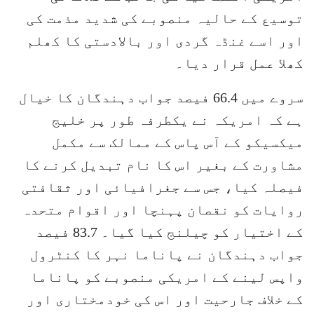
توسیع کے حالیہ منصوبے کی شدید مذمت کی
اور اسے غنڈہ گردی اور بالادستی کا کھلم
کھلا عمل قرار دیا۔
سروے میں 66.4 فیصد جواب دہندگان کا خیال
ہے کہ امریکہ نے یکطرفہ طور پر خلیج
میکسیکو کے آس پاس کے ممالک سے مکمل
مشاورت کے بغیر اس کا نام تبدیل کرنے کا
فیصلہ کیا، جس سے جغرافیائی اور ثقافتی
روایات کو نقصان پہنچا اور اقوام متحدہ
کے اختیار کو چیلنج کیا گیا۔ 83.7 فیصد
جواب دہندگان نے پاناما نہر کا کنٹرول
واپس لینے کے امریکی منصوبے کو پاناما
کے خلاف جارحیت اور اس کی خودمختاری اور