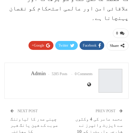
علاقائی امن اور عالمی استحکام کو نقصان
پہنچانا ہے۔
0
Google+
Twitter
Facebook
Share
Pinterest
WhatsApp
ReddIt
Email
Admin
5285 Posts
0 Comments
NEXT POST
PREV POST
محمد عامر کی 4 وکٹوں
چینی صدر کا لیاوننگ
سے ڈیزرٹ وائپرز نے
صوبے کے شین یانگ شہر
شارجہ واریئرز کو 10
کا معائنہ