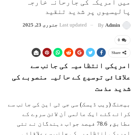
میں امریکہ کی جارحانہ خارجہ
پالیسیوں پر شدید تنقید
Last updated
جنوری 23, 2025
By
Admin
0
Share
امریکی انتظامیہ کی جانب سے
علاقائی توسیع کے حالیہ منصوبے کی
شدید مذمت
بیجنگ (ویب ڈیسک) سی جی ٹی این کی جانب سے
کرائے گئے ایک عالمی آن لائن سروے کے
مطابق، 78.6 فیصد جواب دہندگان نے نئی
امریکی انتظامیہ کی جانب سے علاقائی