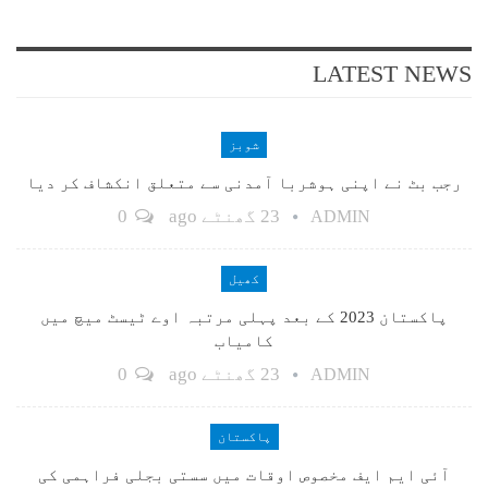
LATEST NEWS
شوبز
رجب بٹ نے اپنی ہوشربا آمدنی سے متعلق انکشاف کر دیا
23 گھنٹے ago
0
ADMIN
کھیل
پاکستان 2023 کے بعد پہلی مرتبہ اوے ٹیسٹ میچ میں
کامیاب
23 گھنٹے ago
0
ADMIN
پاکستان
آئی ایم ایف مخصوص اوقات میں سستی بجلی فراہمی کی