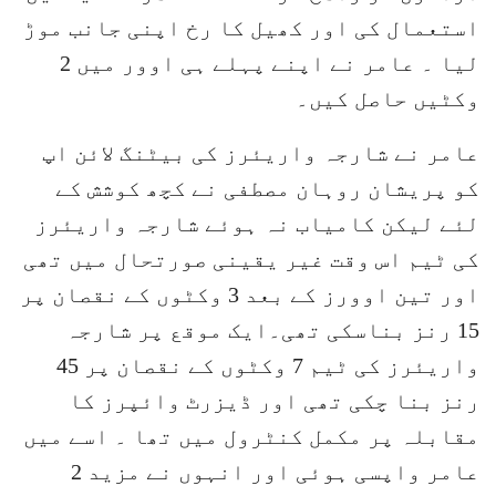
استعمال کی اور کھیل کا رخ اپنی جانب موڑ
لیا ۔ عامر نے اپنے پہلے ہی اوور میں 2
وکٹیں حاصل کیں۔
عامر نے شارجہ واریئرز کی بیٹنگ لائن اپ
کو پریشان روہان مصطفی نے کچھ کوشش کے
لئے لیکن کامیاب نہ ہوئے شارجہ واریئرز
کی ٹیم اس وقت غیر یقینی صورتحال میں تھی
اور تین اوورز کے بعد 3 وکٹوں کے نقصان پر
15 رنز بناسکی تھی۔ایک موقع پر شارجہ
واریئرز کی ٹیم 7 وکٹوں کے نقصان پر 45
رنز بنا چکی تھی اور ڈیزرٹ وائپرز کا
مقابلہ پر مکمل کنٹرول میں تھا ۔ اسے میں
عامر واپسی ہوئی اور انہوں نے مزید 2