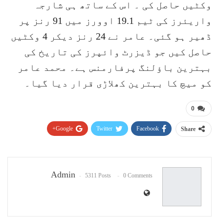
وکٹیں حاصل کی ۔ اس کے ساتھ ہی شارجہ
واریئرز کی ٹیم 19.1 اوورز میں 91 رنز پر
ڈھیر ہو گئی۔ عامر نے 24 رنز دیکر 4 وکٹیں
حاصل کیں جو ڈیزرٹ وائپرز کی تاریخ کی
بہترین باؤلنگ پرفارمنس ہے۔ محمد عامر
کو میچ کا بہترین کھلاڑی قرار دیا گیا۔
0
Google+
Twitter
Facebook
Share
Pinterest
WhatsApp
ReddIt
Email
Admin
5311 Posts
0 Comments