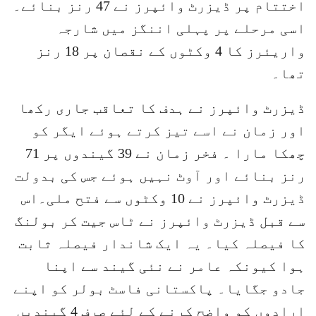
اختتام پر ڈیزرٹ وائپرز نے 47 رنز بنائے۔
اسی مرحلے پر پہلی اننگز میں شارجہ
واریئرز کا 4 وکٹوں کے نقصان پر 18 رنز
تھا۔
ڈیزرٹ وائپرز نے ہدف کا تعاقب جاری رکھا
اور زمان نے اسے تیز کرتے ہوئے ایگر کو
چھکا مارا ۔ فخر زمان نے 39 گیندوں پر 71
رنز بنائے اور آوٹ نہیں ہوئے جس کی بدولت
ڈیزرٹ وائپرز نے 10 وکٹوں سے فتح ملی۔اس
سے قبل ڈیزرٹ وائپرز نے ٹاس جیت کر بولنگ
کا فیصلہ کیا۔ یہ ایک شاندار فیصلہ ثابت
ہوا کیونکہ عامر نے نئی گیند سے اپنا
جادو جگایا۔ پاکستانی فاسٹ بولر کو اپنے
ارادوں کو واضح کرنے کے لئے صرف 4 گیندیں