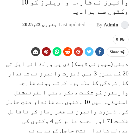
وائپرز نے شارجہ واریئرز کو 10
وکٹوں سے ہرادیا
Last updated
جنوری 23, 2025
By
Admin
0
Share
دبئی (سپورٹس ڈیسک) ڈی پی ورلڈ آئی ایل ٹی
20 کے سیزن 3 میں ڈیزرٹ وائپرز نے شاندار
کارکردگی کا مظاہرہ کرتے ہوئے شارجہ
واریئرز کو شکست دیکر دبئی انٹرنیشنل
اسٹیڈیم میں 10 وکٹوں سے شاندار فتح حاصل
کی۔ ڈیزرٹ وائپرز نے فخر زمان کی ناقابل
شکست 71 اور محمد عامر کی 4 وکٹوں کی
بدولت شاندار فتح حاصل کرتے ہوئے