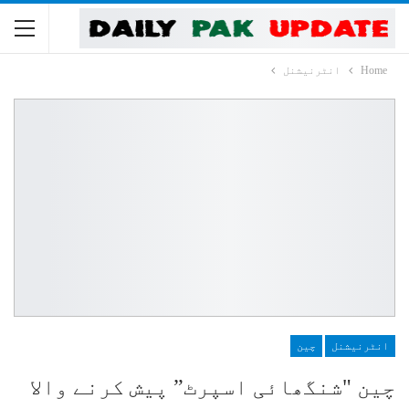
Home
انٹرنیشنل
انٹرنیشنل
چین
چین "شنگھائی اسپرٹ” پیش کرنے والا