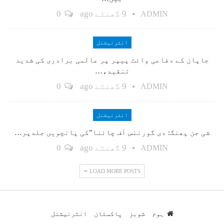
9 گھنٹے ago
0
ADMIN
انٹرنیشنل
جاپان کے دفاعی وائٹ پیپر پر عالمی برادری کی شدید
تنقید،…
9 گھنٹے ago
0
ADMIN
انٹرنیشنل
شی جن پھنگ: دی گورننس آف چائنا”کی پانچویں جلدپر…
9 گھنٹے ago
0
ADMIN
LOAD MORE POSTS
ہوم
شوبز
پاکستان
انٹرنیشنل