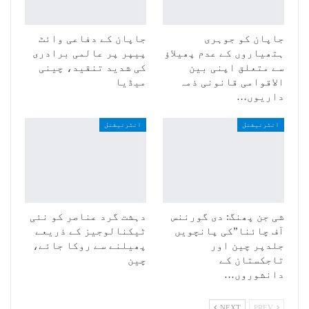
جاپان کو جوہری
جاپان کے دفاعی وائٹ
ہتھیاروں کے عدم پھیلاؤ
پیپر پر عالمی برادری
سے متعلق اپنی بین
کی شدید تنقید، چینی
الاقوامی قانونی ذمہ
میڈیا
داریوں…
انٹرنیشنل
انٹرنیشنل
شی جن پھنگ: دی گورننس
دہشت گرد عناصر کو نئی
آف چائنا”کی پانچویں
ٹیکنالوجیز کے ذریعے
جلدپر چین اور
پھیلنے سے روکا جائے،
تاجکستان کے
چین
دانشوروں…
NEXT
PREV