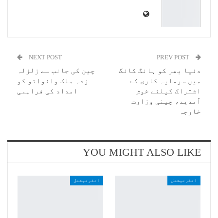
NEXT POST
PREV POST
دنیا بھر کو ہانگ کانگ
چین کی جانب سے زلزلہ
میں سرمایہ کاری کے
زدہ ملک وانواتو کو
اشتراک کیلئے خوش
امداد کی فراہمی
آمدید، چینی وزارت
خارجہ
YOU MIGHT ALSO LIKE
انٹرنیشنل
انٹرنیشنل