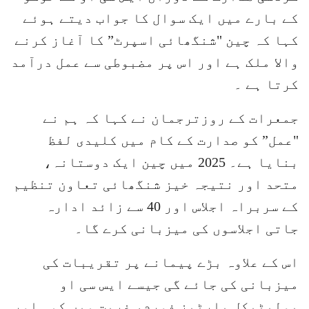
کے بارے میں ایک سوال کا جواب دیتے ہوئے
کہا کہ چین "شنگھائی اسپرٹ” کا آغاز کرنے
والا ملک ہے اور اس پر مضبوطی سے عمل درآمد
کرتا ہے ۔
جمعرات کے روزترجمان نے کہا کہ ہم نے
"عمل” کو صدارت کے کام میں کلیدی لفظ
بنایا ہے۔ 2025 میں چین ایک دوستانہ،
متحد اور نتیجہ خیز شنگھائی تعاون تنظیم
کے سربراہ اجلاس اور 40 سے زائد ادارہ
جاتی اجلاسوں کی میزبانی کرے گا۔
اس کے علاوہ بڑے پیمانے پر تقریبات کی
میزبانی کی جائے گی جیسے ایس سی او
پولیٹیکل پارٹیز فورم، غربت میں کمی اور