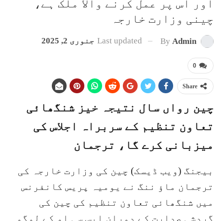
اور اس پر عمل کرنے والا ملک ہے،
چینی وزارت خارجہ
Last updated
جنوری 2, 2025
By
Admin
0
Share
چین رواں سال نتیجہ خیز شنگھائی
تعاون تنظیم کے سربراہ اجلاس کی
میزبانی کرے گا، ترجمان
بیجنگ (ویب ڈیسک) چین کی وزارت خارجہ کی
ترجمان ماؤ ننگ نے یومیہ پریس کانفرنس
میں شنگھائی تعاون تنظیم کی چین کی
گردشی صدارت کے دوران ایس سی او کے لوگو