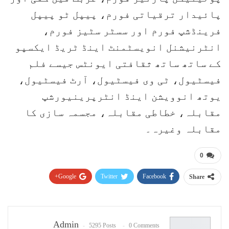
پائیدار ترقیاتی فورم، پیپل ٹو پیپل
فرینڈشپ فورم اور سسٹر سٹیز فورم،
انٹرنیشنل انویسٹمنٹ اینڈ ٹریڈ ایکسپو
کے ساتھ ساتھ ثقافتی ایونٹس جیسے فلم
فیسٹیول، ٹی وی فیسٹیول، آرٹ فیسٹیول،
یوتھ انوویشن اینڈ انٹرپرینیورشپ
مقابلہ، خطاطی مقابلہ، مجسمہ سازی کا
مقابلہ وغیرہ۔
0
Google+
Twitter
Facebook
Share
Pinterest
WhatsApp
ReddIt
Email
Admin
5295 Posts
0 Comments