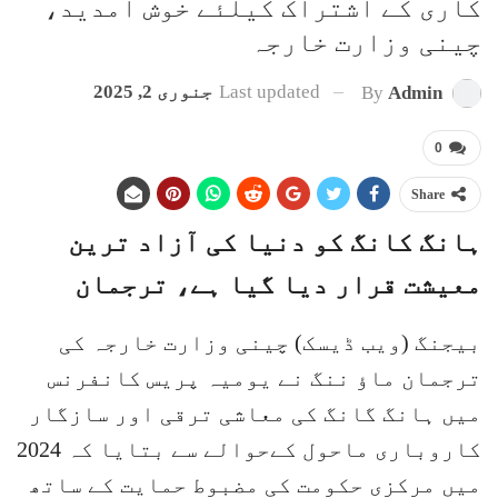
کاری کے اشتراک کیلئے خوش آمدید،
چینی وزارت خارجہ
Last updated
جنوری 2, 2025
By
Admin
0
Share
ہانگ کانگ کو دنیا کی آزاد ترین
معیشت قرار دیا گیا ہے، ترجمان
بیجنگ (ویب ڈیسک) چینی وزارت خارجہ کی
ترجمان ماؤ ننگ نے یومیہ پریس کانفرنس
میں ہانگ گانگ کی معاشی ترقی اور سازگار
کاروباری ماحول کےحوالے سے بتایا کہ 2024
میں مرکزی حکومت کی مضبوط حمایت کے ساتھ