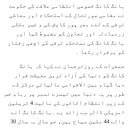
ہانگ کانگ خصوصی انتظامی علاقے کی حکومت
نے مقامی صورتحال کے استحکام اور معاشی
ترقی کے لئے بھر پور کاوش کی ، غیر ملکی
زرمبادلہ اور تعاون کو مضبوط کیا اور
ہانگ کانگ کی مستحکم ترقی کی اچھی رفتار
کو برقرار رکھا ۔
جمعرات کے روزترجمان نے کہا کہ ہانگ
کانگ کو دنیا کی آزاد ترین معیشت قرار
دیا گیا، بین الاقوامی مالیاتی مرکز کے
طور پر یہ دنیا میں تیسرے نمبر پر رہا، جس
کے زیر انتظام اثاثوں کی مالیت 4 ٹریلین
امریکی ڈالر سے زائد ہے ۔ہانگ کانگ آنے
والے 44 ملین سیاح ہیں، جو سال بہ سال 30