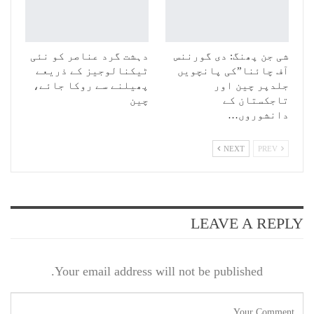
شی جن پھنگ: دی گورننس
دہشت گرد عناصر کو نئی
آف چائنا”کی پانچویں
ٹیکنالوجیز کے ذریعے
جلدپر چین اور
پھیلنے سے روکا جائے،
تاجکستان کے
چین
دانشوروں…
NEXT
PREV
LEAVE A REPLY
Your email address will not be published.