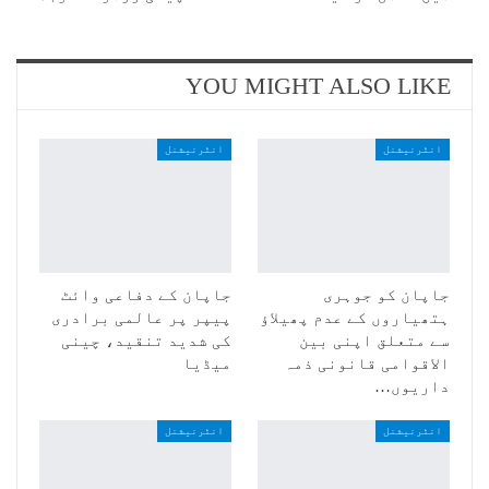
YOU MIGHT ALSO LIKE
انٹرنیشنل
انٹرنیشنل
جاپان کو جوہری
جاپان کے دفاعی وائٹ
ہتھیاروں کے عدم پھیلاؤ
پیپر پر عالمی برادری
سے متعلق اپنی بین
کی شدید تنقید، چینی
الاقوامی قانونی ذمہ
میڈیا
داریوں…
انٹرنیشنل
انٹرنیشنل