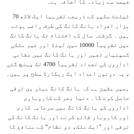
فیصد سے زیادہ کا اضافہ ہے۔
ٹیلنٹ سکیم کے ذریعے تقریبا ایک لاکھ 70
ہزار افراد ہانگ کانگ کی طرف راغب ہوئے
ہیں ۔ گزشتہ سال کے اختتام تک ہانگ کانگ
میں تقریباً 10000 مین لینڈ اور غیر ملکی
کمپنیاں تھیں اور ہانگ کانگ میں مقامی
اداروں کی تعداد تقریباً 4700 تک پہنچ گئی
، یہ دونوں اعداد ایک ریکارڈ سطح پر ہیں۔
ہمیں یقین ہے کہ ہانگ کانگ بہتر ین ترقی
حاصل کرے گا۔ دنیا بھر کے کاروباری
اداروں کو ہانگ کانگ میں سرمایہ کاری
اور کاروبار قائم کرنے اور ہانگ کانگ کی
ترقی اور "ایک ملک، دو نظام” کے منافع کا