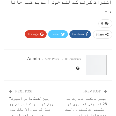
اشتراک کرنے کے لئے خوش آمدید کہا جاتا
ہے.
0
Google+
Twitter
Facebook
Share
Pinterest
WhatsApp
ReddIt
Email
Admin
5295 Posts
0 Comments
NEXT POST
PREV POST
چینی محکمہ تجارت نے
چین "شنگھائی اسپرٹ”
28 امریکی اداروں کو
پیش کرنے والا اور اس پر
ایکسپورٹ کنٹرول لسٹ
عمل کرنے والا ملک ہے،
میں شامل کر لیا
چینی وزارت خارجہ