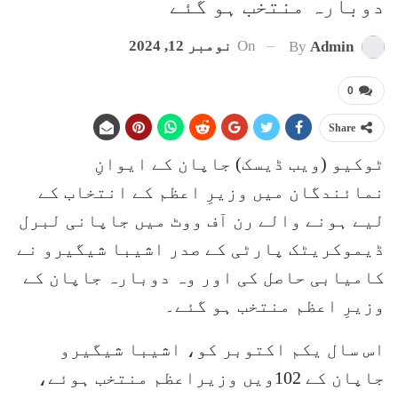
دوبارہ منتخب ہو گئے
On
نومبر 12, 2024
By
Admin
0
Share
ٹوکیو (ویب ڈیسک) جاپان کے ایوانِ
نمائندگان میں وزیرِ اعظم کے انتخاب کے
لیے ہونے والے رن آف ووٹ میں جاپانی لبرل
ڈیموکریٹک پارٹی کے صدر اشیبا شیگیرو نے
کامیابی حاصل کی اور وہ دوبارہ جاپان کے
وزیرِ اعظم منتخب ہو گئے۔
اس سال یکم اکتوبر کو، اشیبا شیگیرو
جاپان کے 102ویں وزیراعظم منتخب ہوئے،