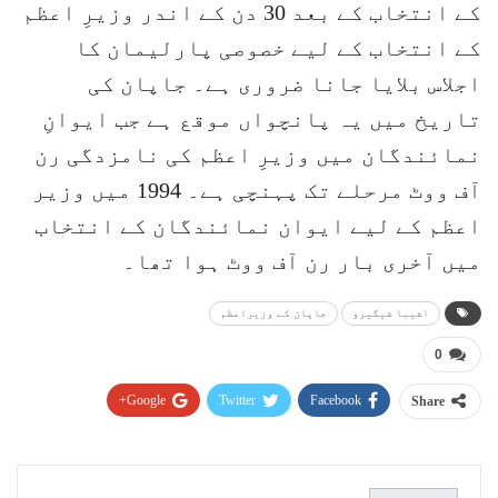
کے انتخاب کے بعد 30 دن کے اندر وزیرِ اعظم
کے انتخاب کے لیے خصوصی پارلیمان کا
اجلاس بلایا جانا ضروری ہے۔ جاپان کی
تاریخ میں یہ پانچواں موقع ہے جب ایوانِ
نمائندگان میں وزیرِ اعظم کی نامزدگی رن
آف ووٹ مرحلے تک پہنچی ہے۔ 1994 میں وزیر
اعظم کے لیے ایوان نمائندگان کے انتخاب
میں آخری بار رن آف ووٹ ہوا تھا۔
اشیبا شیگیرو
جاپان کے وزیراعظم
0
Google+
Twitter
Facebook
Share
Pinterest
WhatsApp
ReddIt
Email