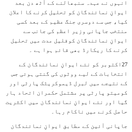
انہوں نے عہدہ سنبھالنے کے آٹھ دن بعد
ایوانِ نمائندگان کو تحلیل کرنے کا اعلان
کیا، جس سے دوسری جنگ عظیم کے بعد کسی
منتخب جاپانی وزیر اعظم کی جانب سے
ایوانِ نمائندگان کوقلیل مدت میں تحلیل
کرنے کا ریکارڈ بھی قائم ہوا ہے ۔
27اکتوبر کو نئے ایوانِ نمائندگان کے
انتخابات کے لیے ووٹوں کی گنتی ہوئی جس
کے نتیجے میں لبرل ڈیموکریٹک پارٹی اور
کومیتو پارٹی پر مشتمل حکمران اتحاد ہار
گیا اور نئے ایوانِ نمائندگان میں اکثریت
حاصل کرنے میں ناکام رہا۔
جاپانی آئین کے مطابق ایوانِ نمائندگان