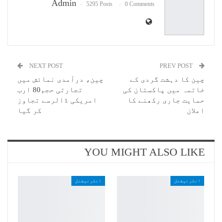
Admin
5295 Posts
0 Comments
NEXT POST
PREV POST
چین کا دہشت گردی کے
چین، درآمدی نمائش میں
خاتمہ میں پاکستان کی
تجارتی حجم80 ارب
حمایت جاری رکھنے کا
امریکی ڈالرسے تجاوز
اعلان
کر گیا
YOU MIGHT ALSO LIKE
انٹرنیشنل
انٹرنیشنل