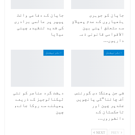
جاپان کو جوہری
جاپان کے دفاعی وائٹ
ہتھیاروں کے عدم پھیلاؤ
پیپر پر عالمی برادری
سے متعلق اپنی بین
کی شدید تنقید، چینی
الاقوامی قانونی ذمہ
میڈیا
داریوں…
انٹرنیشنل
انٹرنیشنل
شی جن پھنگ: دی گورننس
دہشت گرد عناصر کو نئی
آف چائنا”کی پانچویں
ٹیکنالوجیز کے ذریعے
جلدپر چین اور
پھیلنے سے روکا جائے،
تاجکستان کے
چین
دانشوروں…
NEXT
PREV