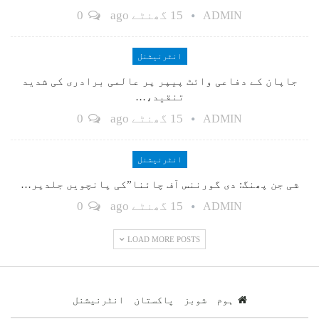
15 گھنٹے ago
0
ADMIN
انٹرنیشنل
جاپان کے دفاعی وائٹ پیپر پر عالمی برادری کی شدید
تنقید،…
15 گھنٹے ago
0
ADMIN
انٹرنیشنل
شی جن پھنگ: دی گورننس آف چائنا”کی پانچویں جلدپر…
15 گھنٹے ago
0
ADMIN
LOAD MORE POSTS
ہوم
شوبز
پاکستان
انٹرنیشنل