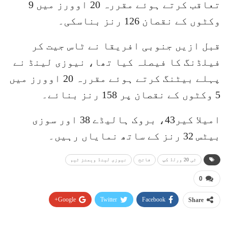
تعاقب کرتے ہوئے مقررہ 20 اوورز میں 9
وکٹوں کے نقصان 126 رنز بناسکی۔
قبل ازیں جنوبی افریقا نے ٹاس جیت کر
فیلڈنگ کا فیصلہ کیا تھا، نیوزی لینڈ نے
پہلے بیٹنگ کرتے ہوئے مقررہ 20 اوورز میں
5 وکٹوں کے نقصان پر 158 رنز بنائے۔
امیلا کیر43، بروک ہالیڈے 38 اور سوزی
بیٹس 32 رنز کے ساتھ نمایاں رہیں۔
ٹی 20 ورلڈ کپ
فاتح
نیوزی لینڈ ویمنز ٹیم
0
Google+
Twitter
Facebook
Share
Pinterest
WhatsApp
ReddIt