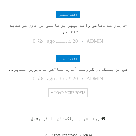
انٹرنیشنل
جاپان کے دفاعی وائٹ پیپر پر عالمی برادری کی شدید
تنقید،…
20 گھنٹے ago
0
ADMIN
انٹرنیشنل
شی جن پھنگ: دی گورننس آف چائنا”کی پانچویں جلدپر…
20 گھنٹے ago
0
ADMIN
LOAD MORE POSTS
ہوم
شوبز
پاکستان
انٹرنیشنل
© 2026- All Rights Reserved.