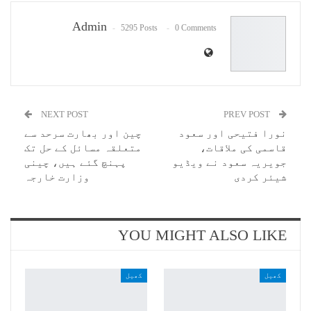
Email
Admin
5295 Posts
0 Comments
NEXT POST
PREV POST
نورا فتیحی اور سعود
چین اور بھارت سرحد سے
قاسمی کی ملاقات،
متعلقہ مسائل کے حل تک
جویریہ سعود نے ویڈیو
پہنچ گئے ہیں، چینی
شیئر کردی
وزارت خارجہ
YOU MIGHT ALSO LIKE
کھیل
کھیل