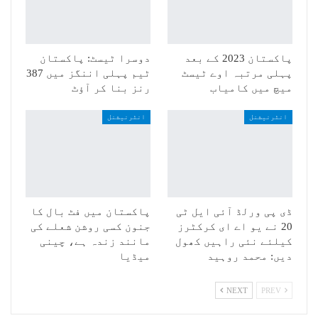
پاکستان 2023 کے بعد
دوسرا ٹیسٹ: پاکستان
پہلی مرتبہ اوے ٹیسٹ
ٹیم پہلی اننگز میں 387
میچ میں کامیاب
رنز بنا کر آؤٹ
انٹرنیشنل
انٹرنیشنل
ڈی پی ورلڈ آئی ایل ٹی
پاکستان میں فٹ بال کا
20 نے یو اے ای کرکٹرز
جنون کسی روشن شعلے کی
کیلئے نئی راہیں کھول
مانند زندہ ہے، چینی
دیں: محمد روہید
میڈیا
NEXT
PREV