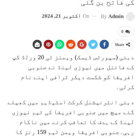
کی فاتح بن گئی
On
اکتوبر 21, 2024
By
Admin
0
Share
دبئی (سپورٹس ڈیسک) ویمنز ٹی 20 ورلڈ کپ
کے فائنل میں نیوزی لینڈ نے جنوبی
افریقا کو شکست دیکر ٹرافی اپنے نام
کرلی۔
دبئی انٹرنیشنل کرکٹ اسٹیڈیم میں کھیلے
گئے میچ میں جنوبی افریقا کی ٹیم نیوزی
لینڈ کے ہدف کا تعاقب کرنے میں ناکام
رہی۔جنوبی افریقا ویمن ٹیم 159 رنز کا