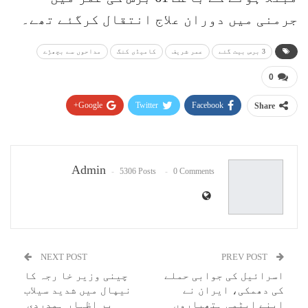
جرمنی میں دوران علاج انتقال کرگئے تھے۔
3 برس بیت گئے
عمر شریف
کامیڈی کنگ
مداحوں سے بچھڑے
0
Google+
Twitter
Facebook
Share
Pinterest
WhatsApp
ReddIt
Email
Admin
5306 Posts
0 Comments
NEXT POST
PREV POST
اسرائیل کی جوابی حملے
چینی وزیر خا رجہ کا
کی دھمکی، ایران نے
نیپال میں شدید سیلاب
اپنے ایٹمی ہتھیاروں
پر اظہار ہمدردی