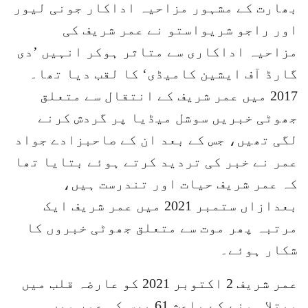
بھارت کے مشہور مزاحیہ اداکار جونی لیور
اور راجو شریواستو نے عمر شریف کی
مزاحیہ اداکاری سے متاثر ہوکر انہیں ’دی
گارڈ آف ایشین کامیڈی‘ کا لقب دیا تھا۔
2017 میں عمر شریف کے انتقال سے متعلق
جھوٹی خبریں سوشل میڈیا پر گردش کرنے
لگی تھیں، جس کے بعد ان کے صاحبزادے جواد
عمر نے خبر کی تردید کرتے ہوئے بتایا تھا
کہ عمر شریف حیات اور تندرست ہیں،
بعدازاں ستمبر 2021 میں عمر شریف ایک
مرتبہ پھر موت سے متعلق جھوٹی خبروں کا
شکار ہوئے۔
عمر شریف 2 اکتوبر 2021 کو عارضہ قلب میں
مبتلا ہونے کے باعث 61 برس کی عمر میں