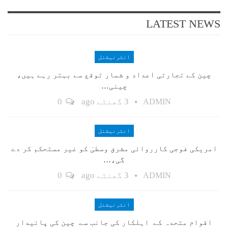
LATEST NEWS
انٹرنیشنل
چین کے تجارتی اعداد و شمار توقع سے بہتر رہے ہیں،
چینی…
3 گھنٹے ago
0
ADMIN
انٹرنیشنل
امریکی فوجی کارروائی مشرق وسطیٰ کو غیر مستحکم کر دے
گی،…
3 گھنٹے ago
0
ADMIN
انٹرنیشنل
اقوام متحدہ کے اہلکار کی جانب سے چین کی پائیدار