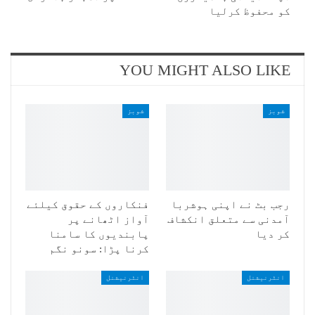
کو محفوظ کرلیا
YOU MIGHT ALSO LIKE
شوبز
شوبز
رجب بٹ نے اپنی ہوشربا
فنکاروں کے حقوق کیلئے
آمدنی سے متعلق انکشاف
آواز اٹھانے پر
کر دیا
پابندیوں کا سامنا
کرنا پڑا: سونو نگم
انٹرنیشنل
انٹرنیشنل