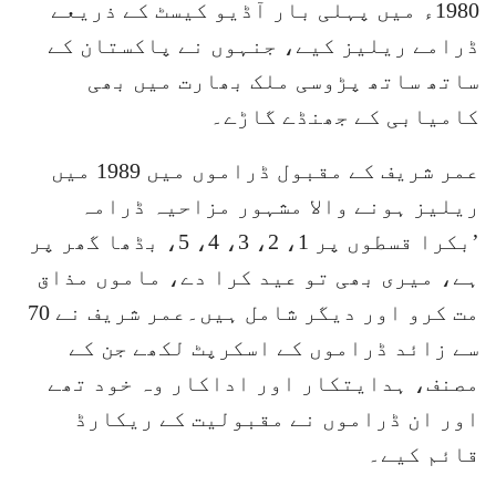
1980ء میں پہلی بار آڈیو کیسٹ کے ذریعے
ڈرامے ریلیز کیے، جنہوں نے پاکستان کے
ساتھ ساتھ پڑوسی ملک بھارت میں بھی
کامیابی کے جھنڈے گاڑے۔
عمر شریف کے مقبول ڈراموں میں 1989 میں
ریلیز ہونے والا مشہور مزاحیہ ڈرامہ
’بکرا قسطوں پر 1، 2، 3، 4، 5، بڈھا گھر پر
ہے، میری بھی تو عید کرا دے، ماموں مذاق
مت کرو اور دیگر شامل ہیں۔عمر شریف نے 70
سے زائد ڈراموں کے اسکرپٹ لکھے جن کے
مصنف، ہدایتکار اور اداکار وہ خود تھے
اور ان ڈراموں نے مقبولیت کے ریکارڈ
قائم کیے۔