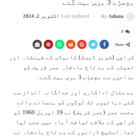
بچھڑے 3 برس بیت گئے
Last updated
اکتوبر 2, 2024
By
Admin
0
Share
کراچی (شوبز ڈیسک) کامیڈی کے شہنشاہ اور
تھیٹر کے بے تاج بادشاہ عمر شریف کو
مداحوں سے بچھڑے 3 برس بیت گئے۔
بے مثال اداکاری اور جداگانہ انداز سے
کئی دہائیوں تک لوگوں کو ہنسانے والے
محمد عمر (عمر شریف) نے 19 اپریل 1960 کو
کراچی کے علاقے لیاقت آباد میں جنم لیا
تھا۔اسٹیج ڈراموں کے بے تاج بادشاہ نے