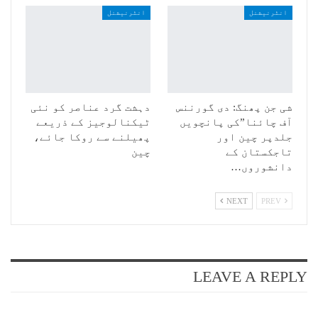
انٹرنیشنل
انٹرنیشنل
شی جن پھنگ: دی گورننس
دہشت گرد عناصر کو نئی
آف چائنا”کی پانچویں
ٹیکنالوجیز کے ذریعے
جلدپر چین اور
پھیلنے سے روکا جائے،
تاجکستان کے
چین
دانشوروں…
NEXT
PREV
LEAVE A REPLY