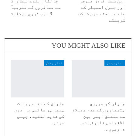
این سمٹ آف دی فیوچر
چائنا ریلوے نیٹ ورک
اور جنرل اسمبلی کے
سے مسافروں کے تقریباً
عام مباحثے میں شرکت
3 ارب ٹرپس ریکارڈ
کرینگے
YOU MIGHT ALSO LIKE
انٹرنیشنل
انٹرنیشنل
جاپان کو جوہری
جاپان کے دفاعی وائٹ
ہتھیاروں کے عدم پھیلاؤ
پیپر پر عالمی برادری
سے متعلق اپنی بین
کی شدید تنقید، چینی
الاقوامی قانونی ذمہ
میڈیا
داریوں…