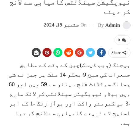
نیویگیشن سیٹلائٹس کامیابی سے لانچ
کر دیئے
On
ستمبر 19, 2024
By
Admin
0
Share
بیجنگ (ویب ڈیسک)چین کے وقت کے مطابق
جمعرات کی صبح 9 بجکر 14 منٹ پر چین نے شی
چھانگ سیٹلائٹ لانچ سینٹر سے 59 ویں اور 60
ویں بیڈو نیویگیشن سیٹلائٹس کو لانگ مارچ
-3 بی کیریئر راکٹ اور یوآن زنگ -1 کے اپر
اسٹیج کے ذریعے کامیابی سے لانچ کر دیا
ہے۔