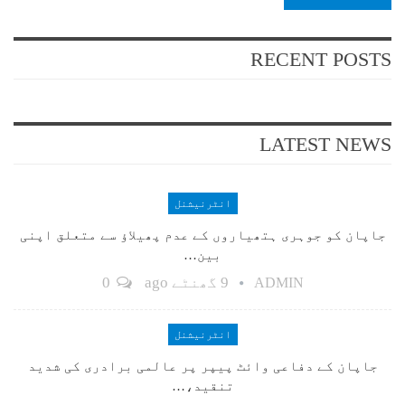
RECENT POSTS
LATEST NEWS
انٹرنیشنل
جاپان کو جوہری ہتھیاروں کے عدم پھیلاؤ سے متعلق اپنی
بین…
9 گھنٹے ago
0
ADMIN
انٹرنیشنل
جاپان کے دفاعی وائٹ پیپر پر عالمی برادری کی شدید
تنقید،…