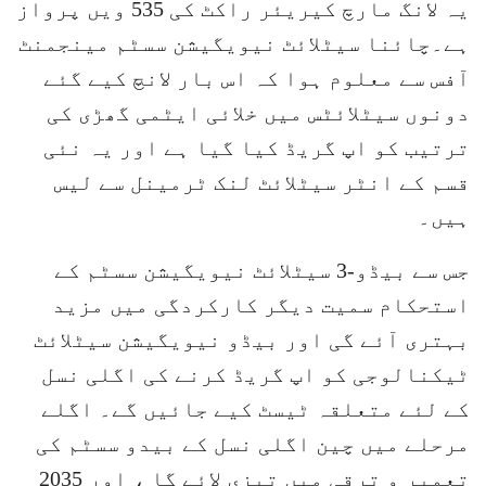
یہ لانگ مارچ کیریئر راکٹ کی 535 ویں پرواز
ہے۔چائنا سیٹلائٹ نیویگیشن سسٹم مینجمنٹ
آفس سے معلوم ہوا کہ اس بار لانچ کیے گئے
دونوں سیٹلائٹس میں خلائی ایٹمی گھڑی کی
ترتیب کو اپ گریڈ کیا گیا ہے اور یہ نئی
قسم کے انٹر سیٹلائٹ لنک ٹرمینل سے لیس
ہیں۔
جس سے بیڈو-3 سیٹلائٹ نیویگیشن سسٹم کے
استحکام سمیت دیگر کارکردگی میں مزید
بہتری آئے گی اور بیڈو نیویگیشن سیٹلائٹ
ٹیکنالوجی کو اپ گریڈ کرنے کی اگلی نسل
کے لئے متعلقہ ٹیسٹ کیے جائیں گے۔ اگلے
مرحلے میں چین اگلی نسل کے بیدو سسٹم کی
تعمیر و ترقی میں تیزی لائے گا ، اور 2035