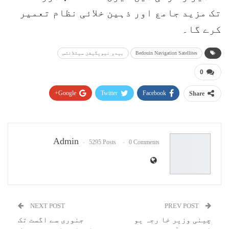
تک مزید جامع اور ذہین خلائی نظام تعمیر
کرے گا۔
Bedouin Navigation Satellites
بیدو نیویگیشن سیٹلائٹس
0
Google+
Twitter
Facebook
Share
Pinterest
WhatsApp
ReddIt
Email
Admin
5295 Posts
0 Comments
NEXT POST
PREV POST
چینی وزیر خا رجہ یو
جنوری سے اگست تک