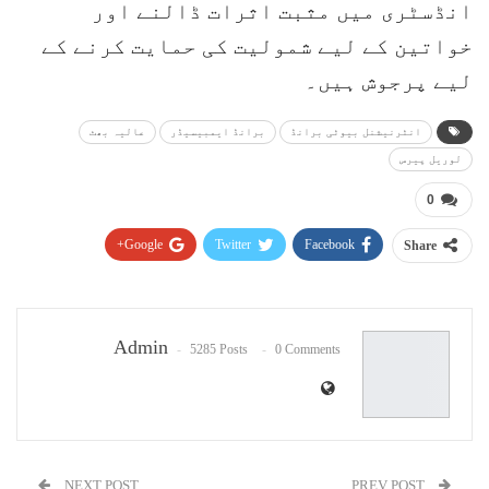
انڈسٹری میں مثبت اثرات ڈالنے اور
خواتین کے لیے شمولیت کی حمایت کرنے کے
لیے پرجوش ہیں۔
انٹرنیشنل بیوٹی برانڈ
برانڈ ایمبیسیڈر
عالیہ بھٹ
لوریل پیرس
0
Google+
Twitter
Facebook
Share
Pinterest
WhatsApp
ReddIt
Email
Admin
5285 Posts
0 Comments
NEXT POST
PREV POST