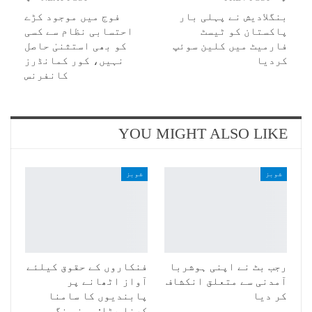
بنگلادیش نے پہلی بار
فوج میں موجود کڑے
پاکستان کو ٹیسٹ
احتسابی نظام سے کسی
فارمیٹ میں کلین سوئپ
کو بھی استثنیٰ حاصل
کردیا
نہیں، کور کمانڈرز
کانفرنس
YOU MIGHT ALSO LIKE
شوبز
شوبز
رجب بٹ نے اپنی ہوشربا
فنکاروں کے حقوق کیلئے
آمدنی سے متعلق انکشاف
آواز اٹھانے پر
کر دیا
پابندیوں کا سامنا
کرنا پڑا: سونو نگم