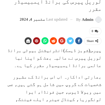
لوریل پیرس کی برانڈ ایمبیسیڈر
مقرر
Last updated
ستمبر 4, 2024
By
Admin
0
Share
پیرس(شوبز ڈیسک)انٹرنیشنل بیوٹی برانڈ
لوریل پیرس نے عالیہ بھٹ کو اپنا نیا
عالمی برانڈ ایمبیسیڈر مقرر کیا ہے۔
بھارتی اداکارہ اب اس برانڈ کے مشہور
شخصیات کے گروپ میں شامل ہو گئی ہیں، جس
میں ویولا ڈیوس، جین فونڈا، ایوا
لونگوریا، کینڈل جینر، ایلے فیننگ،