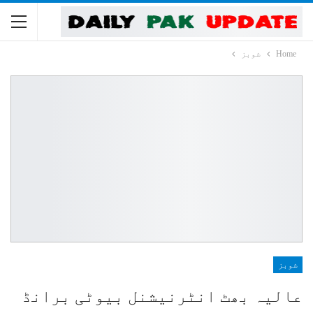
Home
شوبز
شوبز
عالیہ بھٹ انٹرنیشنل بیوٹی برانڈ