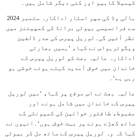
کیمیلا کابیو اور کئی دیگر شامل ہیں۔
بالی وڈ کی سپر اسٹار اداکارہ ستمبر 2024
سے فرانسیسی بیوٹی برانڈ کی کمپیئنز میں
نظر آئیں گی۔لوریل پیرس کی صدر ڈلفین
ویگوئرہواس نے کہا، ’ہمیں بھارتی
اداکارہ عالیہ بھٹ کو لوریل پیرس کے
خاندان میں خوش آمدید کہتے ہوئے خوشی ہو
رہی ہے‘۔
عالیہ بھٹ نے اس موقع پر کہا، ’میں لوریل
پیرس کے خاندان میں شامل ہونے اور
مضبوط، طاقتور خواتین کی کمیونٹی کے
ساتھ کھڑے ہونے پر بہت خوش ہوں‘۔انہوں نے
کہا کہ وہ لوریل پیرس کے ساتھ مل کر بیوٹی