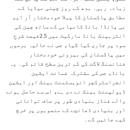
زیادہ رہی۔ بدھ کے روز چینی میڈیا کے
مطابق پاکستان کا پہلا خودمختار آر ایم
بی پانڈا بانڈ کامیابی کے ساتھ چین کی
انٹربینک بانڈ مارکیٹ میں 2.5فیصد شرحِ
سود پر جاری کیا گیا، جس نے حالیہ برسوں
میں پاکستان کی بیرونی خودمختار
فنانسنگ لاگت کی کم ترین سطح قائم کی۔ یہ
بانڈ، جس کی مشترکہ ضمانت ایشین
انفراسٹرکچر انویسٹمنٹ بینک اور ایشین
ڈیولپمنٹ بینک نے دی ہے، اس سے حاصل ہونے
والے فنڈز بنیادی طور پر صاف توانائی
اور بنیادی ڈھانچے کے منصوبوں پر خرچ
کیے جائیں گے۔