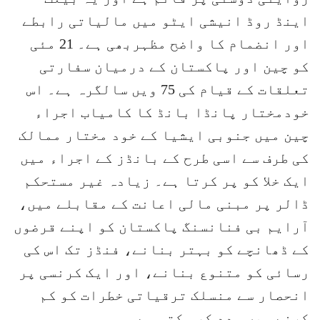
اینڈ روڈ انیشی ایٹو میں مالیاتی رابطے
اور انضمام کا واضح مظہربھی ہے۔ 21 مئی
کو چین اور پاکستان کے درمیان سفارتی
تعلقات کے قیام کی 75 ویں سالگرہ ہے۔ اس
خودمختار پانڈا بانڈ کا کامیاب اجراء
چین میں جنوبی ایشیا کے خود مختار ممالک
کی طرف سے اسی طرح کے بانڈز کے اجراء میں
ایک خلا کو پر کرتا ہے۔ زیادہ غیر مستحکم
ڈالر پر مبنی مالی اعانت کے مقابلے میں،
آرایم بی فنانسنگ پاکستان کو اپنے قرضوں
کے ڈھانچے کو بہتر بنانے، فنڈز تک اس کی
رسائی کو متنوع بنانے، اور ایک کرنسی پر
انحصار سے منسلک ترقیاتی خطرات کو کم
کرنے میں مدد کر سکتی ہے۔