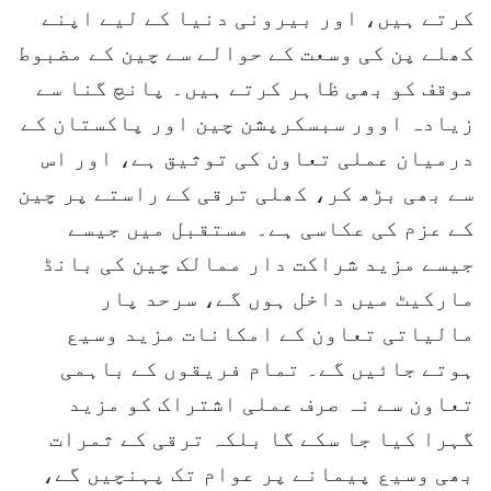
کرتے ہیں، اور بیرونی دنیا کے لیے اپنے
کھلے پن کی وسعت کے حوالے سے چین کے مضبوط
موقف کو بھی ظاہر کرتے ہیں۔ پانچ گنا سے
زیادہ اوور سبسکرپشن چین اور پاکستان کے
درمیان عملی تعاون کی توثیق ہے، اور اس
سے بھی بڑھ کر، کھلی ترقی کے راستے پر چین
کے عزم کی عکاسی ہے۔ مستقبل میں جیسے
جیسے مزید شراکت دار ممالک چین کی بانڈ
مارکیٹ میں داخل ہوں گے، سرحد پار
مالیاتی تعاون کے امکانات مزید وسیع
ہوتے جائیں گے۔ تمام فریقوں کے باہمی
تعاون سے نہ صرف عملی اشتراک کو مزید
گہرا کیا جا سکے گا بلکہ ترقی کے ثمرات
بھی وسیع پیمانے پر عوام تک پہنچیں گے،