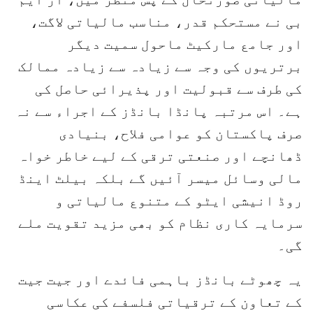
بی نے مستحکم قدر، مناسب مالیاتی لاگت،
اور جامع مارکیٹ ماحول سمیت دیگر
برتریوں کی وجہ سے زیادہ سے زیادہ ممالک
کی طرف سے قبولیت اور پذیرائی حاصل کی
ہے۔ اس مرتبہ پانڈا بانڈز کے اجراء سے نہ
صرف پاکستان کو عوامی فلاح، بنیادی
ڈھانچے اور صنعتی ترقی کے لیے خاطر خواہ
مالی وسائل میسر آئیں گے بلکہ بیلٹ اینڈ
روڈ انیشی ایٹو کے متنوع مالیاتی و
سرمایہ کاری نظام کو بھی مزید تقویت ملے
گی۔
یہ چھوٹے بانڈز باہمی فائدے اور جیت جیت
کے تعاون کے ترقیاتی فلسفے کی عکاسی