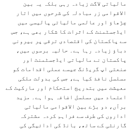
مالیاتی لاگت زیادہ رہی بلکہ یہ بین
الاقوامی زر مبادلہ کی شرحوں میں اتار
چڑھاؤ اور عالمی مالیاتی پالیسی میں
ایڈجسٹمنٹ کے اثرات کا شکار بھی ہے، جس
سے پاکستان کی اقتصادی ترقی پر بیرونی
دباؤ زیادہ رہا ہے۔ حالیہ برسوں میں،
پاکستان نے مالیاتی ایڈجسٹمنٹ اور
صنعتی اپ گریڈنگ جیسے عملی اقدامات کو
مسلسل نافذ کیا ہے، جس کی بدولت ملکی
معیشت میں بتدریج استحکام اور مارکیٹ کے
اعتماد میں مسلسل اضافہ ہوا ہے۔ مزید
برآں، دو بڑے بین الاقوامی مالیاتی
اداروں کی طرف سے فراہم کردہ مشترکہ
گارنٹی کے ساتھ، بانڈ کی ادائیگی کی