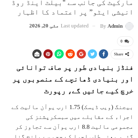
مارکیٹ کی جانب سے "بیلٹ اینڈ روڈ
انیشی ایٹو” پر اعتماد کا اظہار
Last updated
مئی 20, 2026
By
Admin
0
Share
فنڈز بنیادی طور پر صاف توانائی
اور بنیادی ڈھانچے کے منصوبوں پر
خرچ کیے جائیں گے، رپورٹ
بیجنگ (ویب ڈیسک) 1.75 ارب یوآن مالیت کے
اجراء کے مقابلے میں سبسکرپشنز کی
مجموعی مالیت 8.8 ارب یوآن سے تجاوز کر
گئی، یعنی طلب اجرا کے حجم سے پانچ گنا