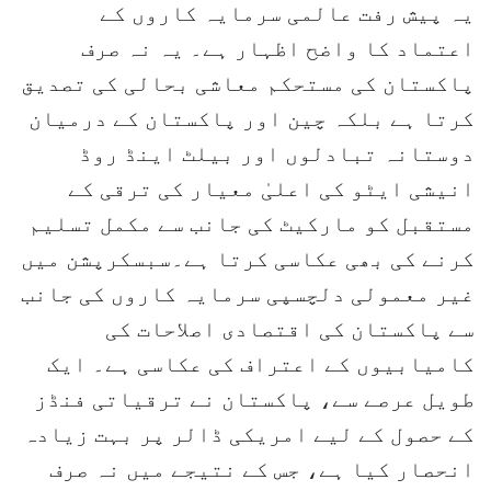
یہ پیش رفت عالمی سرمایہ کاروں کے
اعتماد کا واضح اظہار ہے۔ یہ نہ صرف
پاکستان کی مستحکم معاشی بحالی کی تصدیق
کرتا ہے بلکہ چین اور پاکستان کے درمیان
دوستانہ تبادلوں اور بیلٹ اینڈ روڈ
انیشی ایٹو کی اعلیٰ معیار کی ترقی کے
مستقبل کو مارکیٹ کی جانب سے مکمل تسلیم
کرنے کی بھی عکاسی کرتا ہے۔سبسکرپشن میں
غیر معمولی دلچسپی سرمایہ کاروں کی جانب
سے پاکستان کی اقتصادی اصلاحات کی
کامیابیوں کے اعتراف کی عکاسی ہے۔ ایک
طویل عرصے سے، پاکستان نے ترقیاتی فنڈز
کے حصول کے لیے امریکی ڈالر پر بہت زیادہ
انحصار کیا ہے، جس کے نتیجے میں نہ صرف