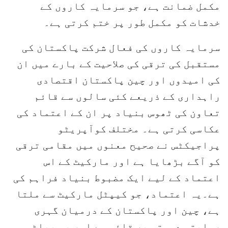
مکمل ضمانت ہے، جو سرمایہ کاروں کے
خدشات کو مکمل طور پر ختم کرتی ہے۔
سرمایہ کاروں کی فعال شرکت پاکستان کی
مستقبل کی ترقی کی صلاحیت کے بارے میں ان
کی امیدوں اور چین پاکستان اقتصادی
راہداری کے ذریعے کئی سالوں سے قائم
تعاون کی ٹھوس بنیاد پر ان کے اعتماد کی
عکاسی کرتی ہے۔ مختلف کوآپریٹو
پراجیکٹس نے صحیح معنوں میں مقامی ترقی
کو آگے بڑھایا ہے اور مارکیٹ کے اس
اعتماد کے لیے ایک مضبوط بنیاد فراہم کی
ہے۔یہ اعتماد، جو کیپٹل مارکیٹ سے ملتا
ہے، چین اور پاکستان کے درمیان گہری
روایتی دوستی پر قائم ہے اور یہ بیلٹ