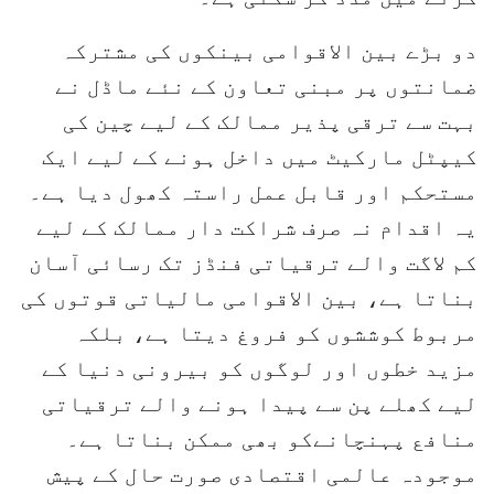
دو بڑے بین الاقوامی بینکوں کی مشترکہ
ضمانتوں پر مبنی تعاون کے نئے ماڈل نے
بہت سے ترقی پذیر ممالک کے لیے چین کی
کیپٹل مارکیٹ میں داخل ہونے کے لیے ایک
مستحکم اور قابل عمل راستہ کھول دیا ہے۔
یہ اقدام نہ صرف شراکت دار ممالک کے لیے
کم لاگت والے ترقیاتی فنڈز تک رسائی آسان
بناتا ہے، بین الاقوامی مالیاتی قوتوں کی
مربوط کوششوں کو فروغ دیتا ہے، بلکہ
مزید خطوں اور لوگوں کو بیرونی دنیا کے
لیے کھلے پن سے پیدا ہونے والے ترقیاتی
منافع پہنچانےکو بھی ممکن بناتا ہے۔
موجودہ عالمی اقتصادی صورت حال کے پیش