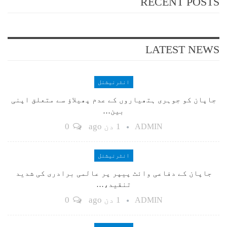
RECENT POSTS
LATEST NEWS
انٹرنیشنل
جاپان کو جوہری ہتھیاروں کے عدم پھیلاؤ سے متعلق اپنی
بین…
1 دن ago
0
ADMIN
انٹرنیشنل
جاپان کے دفاعی وائٹ پیپر پر عالمی برادری کی شدید
تنقید،…
1 دن ago
0
ADMIN