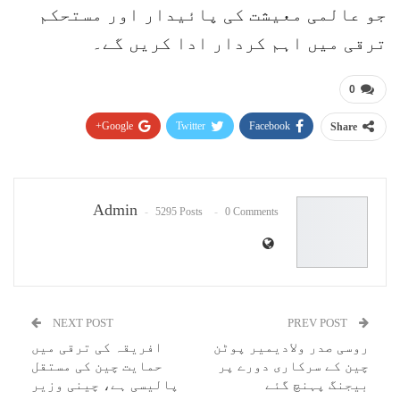
جو عالمی معیشت کی پائیدار اور مستحکم
ترقی میں اہم کردار ادا کریں گے۔
0
Google+
Twitter
Facebook
Share
Pinterest
WhatsApp
ReddIt
Email
Admin
5295 Posts
0 Comments
NEXT POST
PREV POST
روسی صدر ولادیمیر پوٹن
افریقہ کی ترقی میں
چین کے سرکاری دورے پر
حمایت چین کی مستقل
بیجنگ پہنچ گئے
پالیسی ہے، چینی وزیر