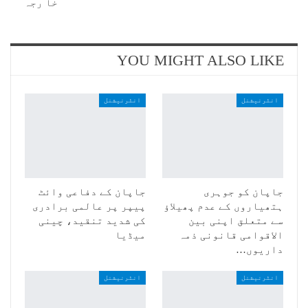
خا رجہ
YOU MIGHT ALSO LIKE
انٹرنیشنل
انٹرنیشنل
جاپان کو جوہری
جاپان کے دفاعی وائٹ
ہتھیاروں کے عدم پھیلاؤ
پیپر پر عالمی برادری
سے متعلق اپنی بین
کی شدید تنقید، چینی
الاقوامی قانونی ذمہ
میڈیا
داریوں…
انٹرنیشنل
انٹرنیشنل