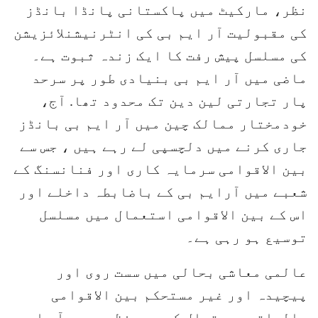
نظر، مارکیٹ میں پاکستانی پانڈا بانڈز
کی مقبولیت آر ایم بی کی انٹرنیشنلائزیشن
کی مسلسل پیش رفت کا ایک زندہ ثبوت ہے۔
ماضی میں آر ایم بی بنیادی طور پر سرحد
پار تجارتی لین دین تک محدود تھا. آج،
خودمختار ممالک چین میں آر ایم بی بانڈز
جاری کرنے میں دلچسپی لے رہے ہیں ، جس سے
بین الاقوامی سرمایہ کاری اور فنانسنگ کے
شعبے میں آرایم بی کے باضابطہ داخلے اور
اس کے بین الاقوامی استعمال میں مسلسل
توسیع ہو رہی ہے۔
عالمی معاشی بحالی میں سست روی اور
پیچیدہ اور غیر مستحکم بین الاقوامی
مالیاتی صورتحال کے پس منظر میں، آر ایم