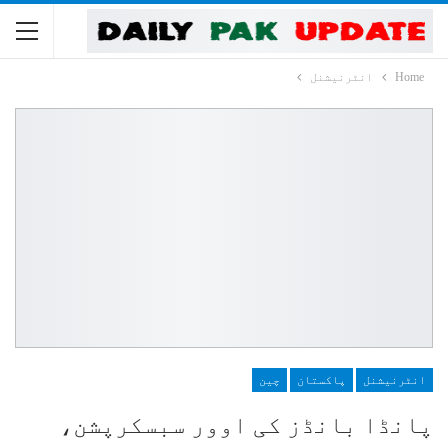
Home
انٹرنیشنل
انٹرنیشنل
پاکستان
چین
پانڈا بانڈز کی اوور سبسکرپشن،