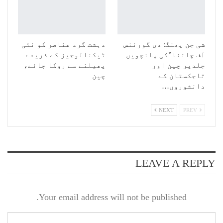
شی جن پھنگ: دی گورننس
دہشت گرد عناصر کو نئی
آف چائنا”کی پانچویں
ٹیکنالوجیز کے ذریعے
جلدپر چین اور
پھیلنے سے روکا جائے،
تاجکستان کے
چین
دانشوروں…
NEXT
PREV
LEAVE A REPLY
Your email address will not be published.