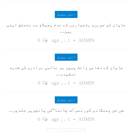
انٹرنیشنل
جاپان کو جوہری ہتھیاروں کے عدم پھیلاؤ سے متعلق اپنی
بین…
1 دن ago
0
ADMIN
انٹرنیشنل
جاپان کے دفاعی وائٹ پیپر پر عالمی برادری کی شدید
تنقید،…
1 دن ago
0
ADMIN
انٹرنیشنل
شی جن پھنگ: دی گورننس آف چائنا”کی پانچویں جلدپر…
1 دن ago
0
ADMIN