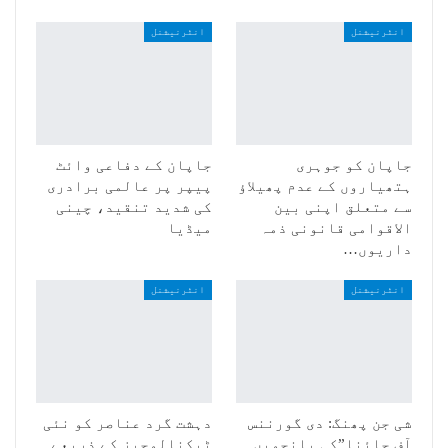
انٹرنیشنل
انٹرنیشنل
جاپان کو جوہری
جاپان کے دفاعی وائٹ
ہتھیاروں کے عدم پھیلاؤ
پیپر پر عالمی برادری
سے متعلق اپنی بین
کی شدید تنقید، چینی
الاقوامی قانونی ذمہ
میڈیا
داریوں…
انٹرنیشنل
انٹرنیشنل
شی جن پھنگ: دی گورننس
دہشت گرد عناصر کو نئی
آف چائنا”کی پانچویں
ٹیکنالوجیز کے ذریعے