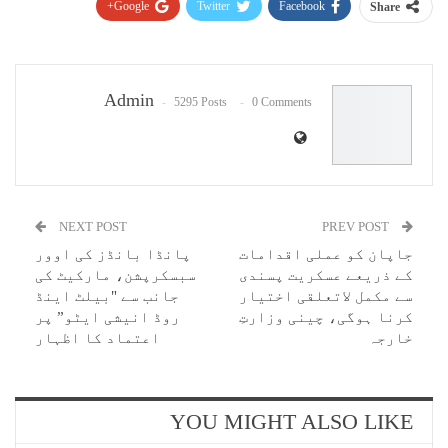
Google+
Twitter
Facebook
Share
Pinterest
WhatsApp
ReddIt
Email
Admin
5295 Posts
0 Comments
NEXT POST
PREV POST
جاپان کو عملی اقدامات
پانڈا بانڈز کی اوور
کے ذریعے عسکریت پسندی
سبسکرپشن، مارکیٹ کی
سے مکمل لاتعلقی اختیار
جانب سے "بیلٹ اینڈ
کرنا ہوگی، چینی وزارتِ
روڈ انیشی ایٹو” پر
خارجہ
اعتماد کا اظہار
YOU MIGHT ALSO LIKE