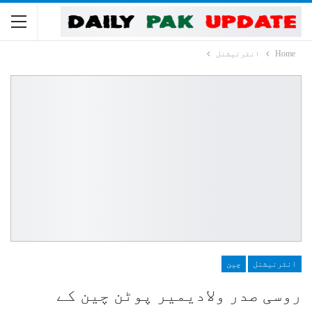
Home
انٹرنیشنل
انٹرنیشنل
چین
روسی صدر ولادیمیر پوٹن چین کے