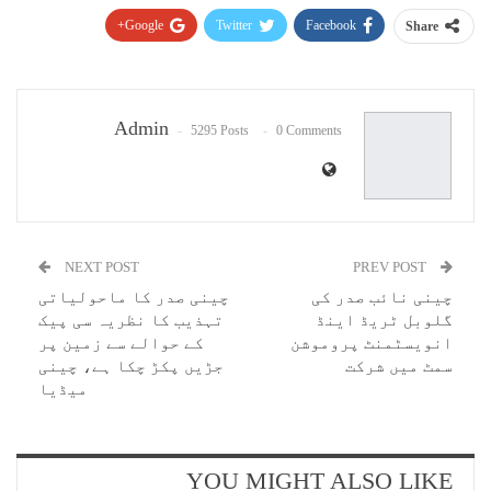
Google+
Twitter
Facebook
Share
Pinterest
WhatsApp
ReddIt
Email
Admin
5295 Posts
0 Comments
NEXT POST
PREV POST
چینی نائب صدر کی
چینی صدر کا ماحولیاتی
گلوبل ٹریڈ اینڈ
تہذیب کا نظریہ سی پیک
انویسٹمنٹ پروموشن
کے حوالے سے زمین پر
سمٹ میں شرکت
جڑیں پکڑ چکا ہے، چینی
میڈیا
YOU MIGHT ALSO LIKE