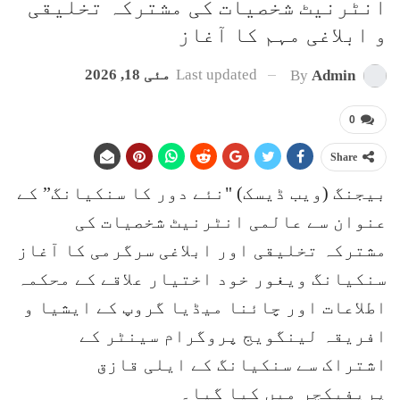
انٹرنیٹ شخصیات کی مشترکہ تخلیقی
و ابلاغی مہم کا آغاز
Last updated
مئی 18, 2026
By
Admin
0
Share
بیجنگ (ویب ڈیسک) "نئے دور کا سنکیانگ” کے
عنوان سے عالمی انٹرنیٹ شخصیات کی
مشترکہ تخلیقی اور ابلاغی سرگرمی کا آغاز
سنکیانگ ویغور خود اختیار علاقے کے محکمہ
اطلاعات اور چائنا میڈیا گروپ کے ایشیا و
افریقہ لینگویج پروگرام سینٹر کے
اشتراک سے سنکیانگ کے ایلی قازق
پریفیکچر میں کیا گیا۔