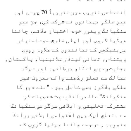
افتتاحی تقریب میں تقریباً 70 چینی اور
غیر ملکی مہمانوں نے شرکت کی، جن میں
سنکیانگ ویغور خود اختیار علاقے، چائنا
میڈیا گروپ اور ایلی قازق خوداختیار
پریفیکچر کے نمائندوں کے علاوہ روس،
ویتنام، تھائی لینڈ، ملائیشیا، پاکستان،
بھارت، سری لنکا، برطانیہ اور دیگر
ممالک سے تعلق رکھنے والے معروف غیر
ملکی بلاگرز بھی شامل ہیں۔ "نئے دور کا
سنکیانگ” عالمی انٹرنیٹ شخصیات کی
مشترکہ تخلیقی و ابلاغی سرگرمی سنکیانگ
سے متعلق ایک بین الاقوامی ابلاغی برانڈ
منصوبہ ہے، جسے چائنا میڈیا گروپ کے