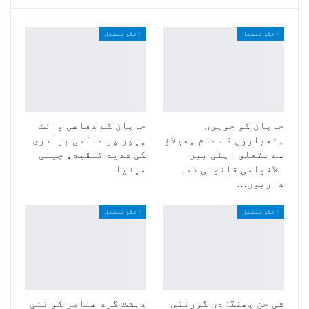
انٹرنیشنل
انٹرنیشنل
جاپان کو جوہری
جاپان کے دفاعی وائٹ
ہتھیاروں کے عدم پھیلاؤ
پیپر پر عالمی برادری
سے متعلق اپنی بین
کی شدید تنقید، چینی
الاقوامی قانونی ذمہ
میڈیا
داریوں…
انٹرنیشنل
انٹرنیشنل
شی جن پھنگ: دی گورننس
دہشت گرد عناصر کو نئی