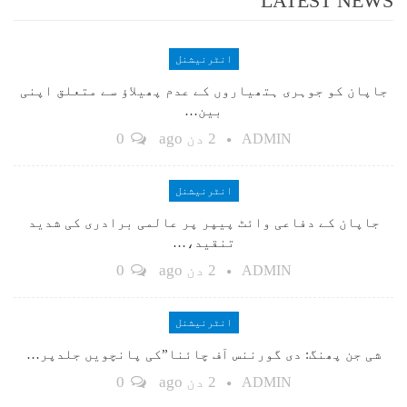
LATEST NEWS
انٹرنیشنل
جاپان کو جوہری ہتھیاروں کے عدم پھیلاؤ سے متعلق اپنی
بین…
2 دن ago
0
ADMIN
انٹرنیشنل
جاپان کے دفاعی وائٹ پیپر پر عالمی برادری کی شدید
تنقید،…
2 دن ago
0
ADMIN
انٹرنیشنل
شی جن پھنگ: دی گورننس آف چائنا”کی پانچویں جلدپر…
2 دن ago
0
ADMIN