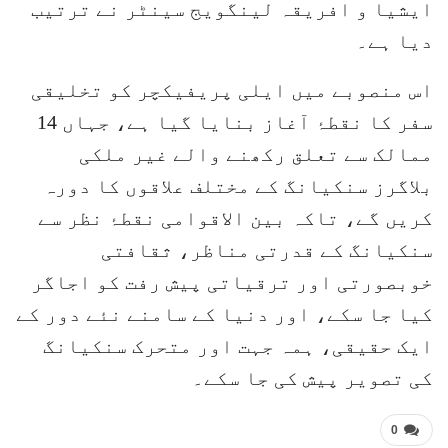
ایشیا و افریقہ لینگویج سینٹر نے ترتیب
دیا ہے۔
اس منصوبے میں ایلی پریفیکچر کو تخلیقی
سفر کا نقطۂ آغاز بنایا گیا ہے، جہاں 14
ممالک سے تعلق رکھنے والے غیر ملکی
بلاگرز سنکیانگ کے مختلف علاقوں کا دورہ
کریں گے، تاکہ بین الاقوامی نقطۂ نظر سے
سنکیانگ کے قدرتی مناظر، ثقافتی
خوبصورتی اور ترقیاتی پیش رفت کو اجاگر
کیا جا سکے، اور دنیا کے سامنے نئے دور کے
ایک حقیقی، ہمہ جہت اور متحرک سنکیانگ
کی تصویر پیش کی جا سکے۔
0