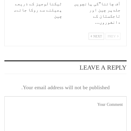
آف چائنا”کی پانچویں
ٹیکنالوجیز کے ذریعے
جلدپر چین اور
پھیلنے سے روکا جائے،
تاجکستان کے
چین
دانشوروں…
NEXT
PREV
LEAVE A REPLY
Your email address will not be published.