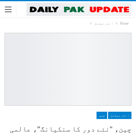
Home
انٹرنیشنل
انٹرنیشنل
چین
چین، "نئے دور کا سنکیانگ”، عالمی