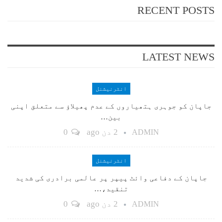
RECENT POSTS
LATEST NEWS
انٹرنیشنل
جاپان کو جوہری ہتھیاروں کے عدم پھیلاؤ سے متعلق اپنی
بین…
2 دن ago
0
ADMIN
انٹرنیشنل
جاپان کے دفاعی وائٹ پیپر پر عالمی برادری کی شدید
تنقید،…
2 دن ago
0
ADMIN