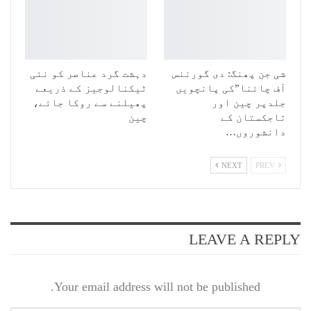
شی جن پھنگ: دی گورننس
دہشت گرد عناصر کو نئی
آف چائنا”کی پانچویں
ٹیکنالوجیز کے ذریعے
جلدپر چین اور
پھیلنے سے روکا جائے،
تاجکستان کے
چین
دانشوروں…
NEXT
PREV
LEAVE A REPLY
Your email address will not be published.