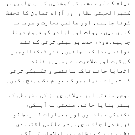
قیام کے لیے مشترکہ کوششیں کرنی چاہییں،
کثیرالجہتی نظام اور آزاد تعاون کا تحفظ
کرنا چاہیے، اور عالمی تجارت و سرمایہ
کاری میں سہولت اور آزادی کو فروغ دینا
چاہیے۔دوم، جدت پر مبنی ترقی کے نئے
فوائد پیدا کیے جائیں، نئی ٹیکنالوجیز
کی قوت اور صلاحیت سے بھرپور فائدہ
اٹھایا جائے تاکہ سائنسی و تکنیکی ترقی
کے ثمرات دنیا بھر کے عوام تک پہنچ سکیں۔
سوم، صنعتی اور سپلائی چینز کی مضبوطی کو
بہتر بنایا جائے، صنعتی ہم آہنگی،
تکنیکی تبادلوں اور معیارات کے ربط کو
فروغ دیا جائے۔چہارم، عالمی اقتصادی
نظم و نسق کے نظام میں اصلاحات کو آگے