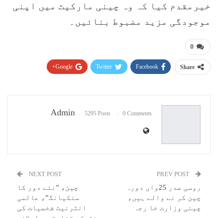
خیرمقدم کیا کہ وہ چینی مارکیٹ میں اپنی
موجودگی مزید مضبوط بنائیں۔
0
Google+
Twitter
Facebook
Share
Pinterest
WhatsApp
ReddIt
Email
Admin
5295 Posts
0 Comments
NEXT POST
PREV POST
روسی صدر 25واں دورہ
چین، "نئے دور کا
چین کر نے والے ہیں،
سنکیانگ”، عالمی
چینی وزارت خا رجہ
انٹرنیٹ شخصیات کی
مشترکہ تخلیقی و ابلاغی