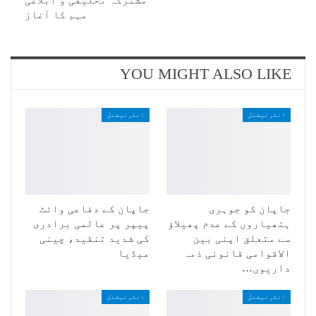
مہم کا آغاز
YOU MIGHT ALSO LIKE
انٹرنیشنل
انٹرنیشنل
جاپان کو جوہری
جاپان کے دفاعی وائٹ
ہتھیاروں کے عدم پھیلاؤ
پیپر پر عالمی برادری
سے متعلق اپنی بین
کی شدید تنقید، چینی
الاقوامی قانونی ذمہ
میڈیا
داریوں…
انٹرنیشنل
انٹرنیشنل