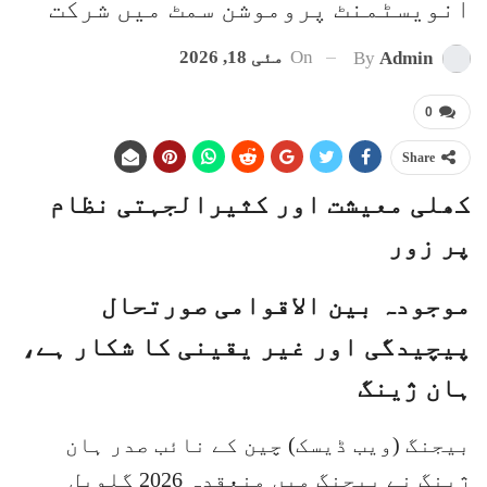
انویسٹمنٹ پروموشن سمٹ میں شرکت
On
مئی 18, 2026
By
Admin
0
Share
کھلی معیشت اور کثیرالجہتی نظام
پر زور
موجودہ بین الاقوامی صورتحال
پیچیدگی اور غیر یقینی کا شکار ہے،
ہان ژینگ
بیجنگ (ویب ڈیسک) چین کے نائب صدر ہان
ژینگ نے بیجنگ میں منعقدہ 2026 گلوبل