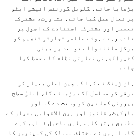
بڑھایا جائے، گلوبل گورننس انیشی ایٹو
پر فعال عمل کیا جائے، مشاورت، مشترکہ
تعمیر اور مشترکہ استفادے کے اصول پر
قائم رہتے ہوئے عالمی تجارتی تنظیم کو
مرکز ماننے والے قواعد پر مبنی
کثیرالجہتی تجارتی نظام کا تحفظ کیا
جائے۔
ہان ژینگ نے کہا کہ چین اعلیٰ معیار کی
ترقی کو مسلسل آگے بڑھائے گا، اعلیٰ سطح
بیرونی کھلے پن کو وسعت دے گا اور
مارکیٹ، قانون اور بین الاقوامی معیار کے
مطابق بہتر کاروباری ماحول فراہم کرے
گا۔ انہوں نے مختلف ممالک کی کمپنیوں کا