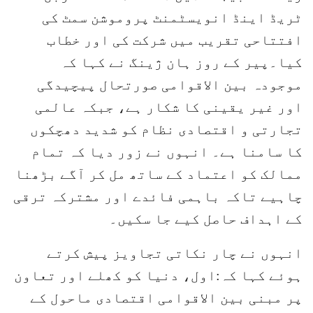
ٹریڈ اینڈ انویسٹمنٹ پروموشن سمٹ کی
افتتاحی تقریب میں شرکت کی اور خطاب
کیا۔پیر کے روز ہان ژینگ نے کہا کہ
موجودہ بین الاقوامی صورتحال پیچیدگی
اور غیر یقینی کا شکار ہے، جبکہ عالمی
تجارتی و اقتصادی نظام کو شدید دھچکوں
کا سامنا ہے۔ انہوں نے زور دیا کہ تمام
ممالک کو اعتماد کے ساتھ مل کر آگے بڑھنا
چاہیے تاکہ باہمی فائدے اور مشترکہ ترقی
کے اہداف حاصل کیے جا سکیں۔
انہوں نے چار نکاتی تجاویز پیش کرتے
ہوئے کہا کہ:اول، دنیا کو کھلے اور تعاون
پر مبنی بین الاقوامی اقتصادی ماحول کے