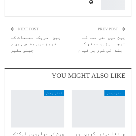
NEXT POST
PREV POST
چین میں نئی قسم کے
چین امریکہ تعلقات کے
نیچر ریزرو سسٹم کا
فروغ میں مخلص ہیں ،
ابتدائی طور پر قیام
چینی سفیر
YOU MIGHT ALSO LIKE
انٹرنیشنل
انٹرنیشنل
چائنا میڈیا گروپ اور
چین کی سولہویں آرکٹک