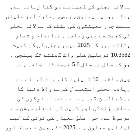
سالانہ بجلی کی کھپت سے دو گنا زیادہ ہے،
بلکہ یورپی یونین، روس، بھارت اور جاپان
سمیت چار معیشتوں کی مشترکہ سالانہ بجلی
کی کھپت سے بھی زیادہ ہے۔اعداد و شمار
بتاتے ہیں کہ 2025 میں، بجلی کی کل کھپت
10.3682 ٹریلین کلو واٹ گھنٹے تک پہنچی ،
جو کہ سال بہ سال 5.0 فیصد کا اضافہ ہے۔
چین سالانہ 10 ٹریلین کلو واٹ گھنٹے سے
زیادہ بجلی استعمال کرنے والا دنیا کا
پہلا ملک بن گیا ہے۔ یہ تعداد لوگوں کی
معاشی زندگی اور گرین ٹرانسفارمیشن سے
مربوط ہے، جو اعلیٰ معیار کی ترقی کے لیے
ایک اہم معاون ہے۔2025 تک، چین نے صاف اور