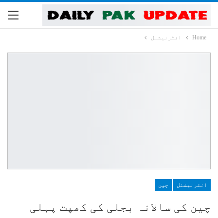
Home
انٹرنیشنل
انٹرنیشنل
چین
چین کی سالانہ بجلی کی کھپت پہلی