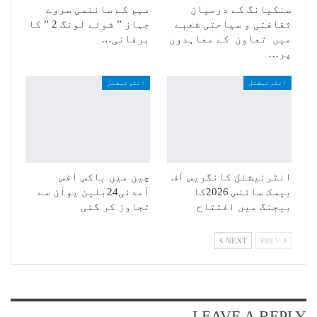
سنکیانگ کے درمیان
مہم کے سائنسی سروے
ثقافتی و سیاحتی شعبے
جہاز ” شوئے لونگ 2 ” کا
میں تعاون کے معاہدوں
برفانی…
پر…
انٹرنیشنل
انٹرنیشنل
انٹرنیشنل کانگریس آف
چین میں باکس آفس
بیسک سائنس 2026کا
آمدنی24بلین یوآن سے
بیجنگ میں افتتاح
تجاوز کر گئی
NEXT
PREV
LEAVE A REPLY