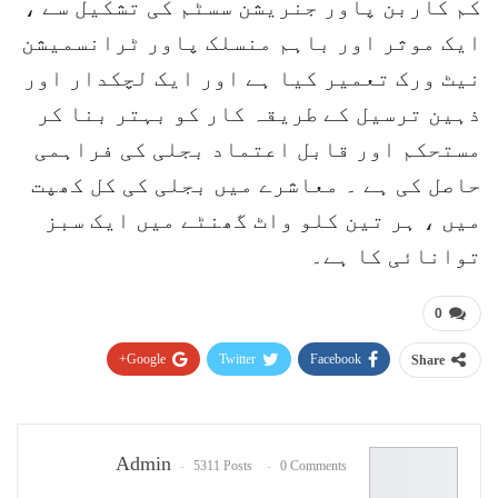
کم کاربن پاور جنریشن سسٹم کی تشکیل سے ،
ایک موثر اور باہم منسلک پاور ٹرانسمیشن
نیٹ ورک تعمیر کیا ہے اور ایک لچکدار اور
ذہین ترسیل کے طریقہ کار کو بہتر بنا کر
مستحکم اور قابل اعتماد بجلی کی فراہمی
حاصل کی ہے ۔ معاشرے میں بجلی کی کل کھپت
میں ، ہر تین کلو واٹ گھنٹے میں ایک سبز
توانائی کا ہے۔
0
Google+
Twitter
Facebook
Share
Pinterest
WhatsApp
ReddIt
Email
Admin
5311 Posts
0 Comments