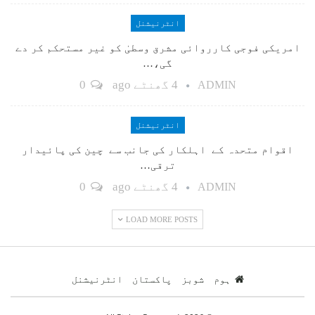
انٹرنیشنل
امریکی فوجی کارروائی مشرق وسطیٰ کو غیر مستحکم کر دے
گی،…
4 گھنٹے ago
0
ADMIN
انٹرنیشنل
اقوام متحدہ کے اہلکار کی جانب سے چین کی پائیدار
ترقی…
4 گھنٹے ago
0
ADMIN
LOAD MORE POSTS
ہوم
شوبز
پاکستان
انٹرنیشنل