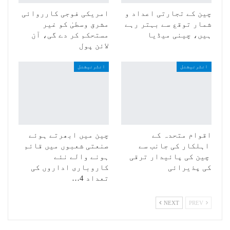
چین کے تجارتی اعداد و
امریکی فوجی کارروائی
شمار توقع سے بہتر رہے
مشرق وسطیٰ کو غیر
ہیں، چینی میڈیا
مستحکم کر دے گی، آن
لائن پول
انٹرنیشنل
انٹرنیشنل
اقوام متحدہ کے
چین میں ابھرتے ہوئے
اہلکار کی جانب سے
صنعتی شعبوں میں قائم
چین کی پائیدار ترقی
ہونے والے نئے
کی پذیرائی
کاروباری اداروں کی
تعداد 4…
NEXT
PREV