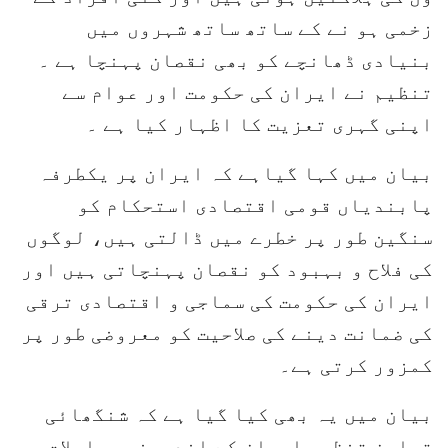
زخمی ہو نے کے ساتھ ساتھ شہروں میں
بنیادی ڈھانچے کو بھی نقصان پہنچا ہے ۔
تنظیم نے ایران کی حکومت اور عوام سے
اپنی گہری تعزیت کا اظہار کیا ہے ۔
بیان میں کہا گیاہے کہ ایران پر یکطرفہ
پابندیاں قومی اقتصادی استحکام کو
سنگین طور پر خطرے میں ڈالتی ہیں، لوگوں
کی فلاح و بہبود کو نقصان پہنچاتی ہیں اور
ایران کی حکومت کی سماجی و اقتصادی ترقی
کی ضمانت دینے کی صلاحیت کو معروضی طور پر
کمزور کرتی ہے۔
بیان میں یہ بھی کیا گیا ہے کہ شنگھائی
تعاون تنظیم ایران کے اندرونی معاملات