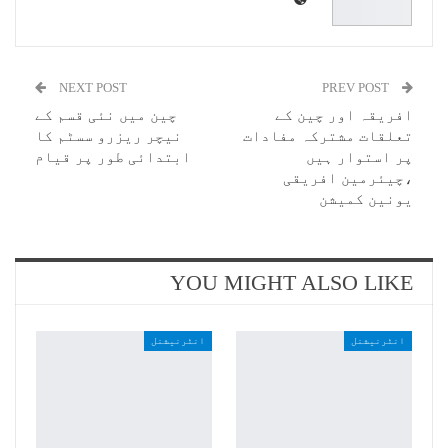
NEXT POST
PREV POST
افریقہ اور چین کے
چین میں نئی قسم کے
تعلقات مشترکہ مفادات
نیچر ریزرو سسٹم کا
پر استوار ہیں
ابتدائی طور پر قیام
،چیئرمین افریقی
یونین کمیشن
YOU MIGHT ALSO LIKE
انٹرنیشنل
انٹرنیشنل