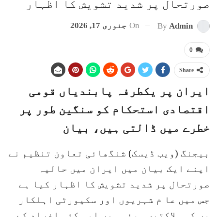
صورتحال پر شدید تشویش کا اظہار
On
جنوری 17, 2026
By
Admin
0
Share
ایران پر یکطرفہ پابندیاں قومی
اقتصادی استحکام کو سنگین طور پر
خطرے میں ڈالتی ہیں، بیان
بیجنگ (ویب ڈیسک) شنگھائی تعاون تنظیم نے
اپنے ایک بیان میں ایران میں حالیہ
صورتحال پر شدید تشویش کا اظہار کیا ہے
جس میں عا م شہریوں اور سکیورٹی اہلکار
وں کی ہلاکتیں ہوئی ہیں اور کئی افراد کے