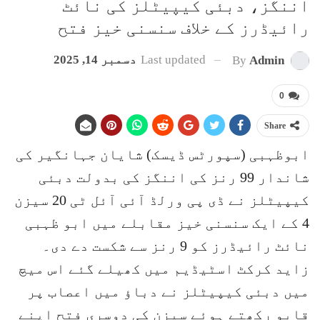
اننگز، دبئی کیپیٹلز کی نائٹ
رائیڈرز کے خلاف سنسنی خیز فتح
Last updated
دسمبر 14, 2025
By
Admin
0
Share
ابوظہبی (سپورٹس ڈیسک) شایان جہانگیر کی
شاندار 99 رنز کی اننگز کی بدولت دبئی
کیپیٹلز نے ڈی پی ورلڈ آئی آئل ٹی 20 سیزن
4 کے ایک سنسنی خیز مقابلے میں ابو ظہبی
نائٹ رائیڈرز کو 9 رنز سے شکست دے دی۔
زاید کرکٹ اسٹیڈیم میں کھیلے گئے اس میچ
میں دبئی کیپیٹلز نے دباؤ میں اعصاب پر
قابو رکھتے ہوئے سیزن کی دوسری فتح اپنے