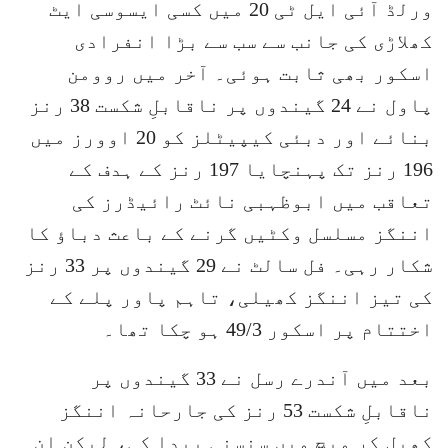
ورلڈ آئی ایل ٹی 20 میں کسی ایسوسی ایٹ
کھلاڑی کی جانب سے سب سے بڑا انفرادی
اسکور بھی ثابت ہوئی۔ آخر میں روومن
پاول نے 24 گیندوں پر ناقابلِ شکست 38 رنز
بنائے اور دبئی کیپیٹلز کو 20 اوورز میں
196 رنز تک پہنچایا 197 رنز کے ہدف کے
تعاقب میں ابوظہبی نائٹ رائیڈرز کی
اننگز مسلسل وکٹیں گرنے کے باعث دباؤ کا
شکار رہی۔ فل سالٹ نے 29 گیندوں پر 33 رنز
کی تیز اننگز کھیلی، تاہم پاور پلے کے
اختتام پر اسکور 49/3 ہو چکا تھا۔
بعد میں آندرے رسل نے 33 گیندوں پر
ناقابلِ شکست 53 رنز کی جارحانہ اننگز
کھیل کر میچ میں سنسنی پیدا کی، لیکن ان