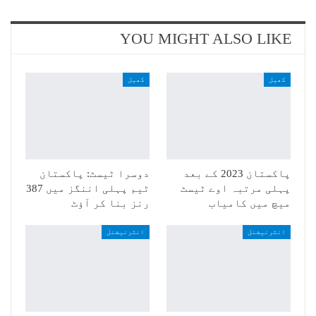
YOU MIGHT ALSO LIKE
کھیل
کھیل
پاکستان 2023 کے بعد
دوسرا ٹیسٹ: پاکستان
پہلی مرتبہ اوے ٹیسٹ
ٹیم پہلی اننگز میں 387
میچ میں کامیاب
رنز بنا کر آؤٹ
انٹرنیشنل
انٹرنیشنل