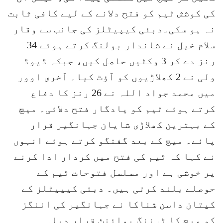
کی کوشش ٹیم کو فتح دلانے کے لیے کافی ثابت
نہ ہو سکی۔دبئی کیپیٹلز کی جانب سے وقار
سلام خیل نے شاندار بولنگ کرتے ہوئے 34
رنز دے کر 3 وکٹیں حاصل کیں، جبکہ ڈیوڈ
ولی نے 2 کھلاڑیوں کو آؤٹ کیا۔ آخری اوور
میں محمد جواد اللہ نے 26 رنز کا دفاع
کرتے ہوئے ٹیم کو یادگار فتح دلائی۔ میچ
کے بہترین کھلاڑی شایان جہانگیر قرار
پائے۔ میچ کے بعد گفتگو کرتے ہوئے انہوں
نے کہا کہ ٹیم کی فتح میں کردار ادا کرنے
پر خوشی ہے اور مسلسل فتوحات ٹیم کے
حوصلے بلند کرتی ہیں۔ دبئی کیپیٹلز کے
کپتان داسن شناکا نے جہانگیر کی اننگز
کو میچ کا ٹرننگ پوائنٹ قرار دیا۔