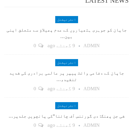
LATEST NEWS
انٹرنیشنل
جاپان کو جوہری ہتھیاروں کے عدم پھیلاؤ سے متعلق اپنی
بین…
9 گھنٹے ago
0
ADMIN
انٹرنیشنل
جاپان کے دفاعی وائٹ پیپر پر عالمی برادری کی شدید
تنقید،…
9 گھنٹے ago
0
ADMIN
انٹرنیشنل
شی جن پھنگ: دی گورننس آف چائنا”کی پانچویں جلدپر…
9 گھنٹے ago
0
ADMIN