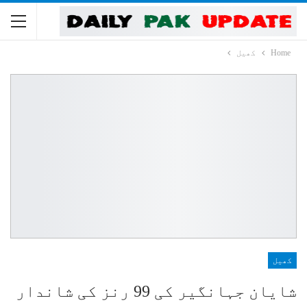
Home
کھیل
کھیل
شایان جہانگیر کی 99 رنز کی شاندار