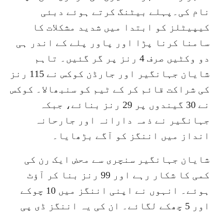
نام کی۔پہلے بیٹنگ کرتے ہوئے دبئی
کیپیٹلز کو ابتدا میں شدید مشکلات کا
سامنا کرنا پڑا اور پاور پلے کے اندر ہی
دو وکٹیں صرف 4 رنز پر گر گئیں۔ تاہم
شایان جہانگیر اور جارڈن کوکس نے 115 رنز
کی شراکت قائم کر کے ٹیم کو سنبھالا۔ کوکس
نے 30 گیندوں پر 29 رنز بنائے، جبکہ
جہانگیر نے ذمہ دارانہ اور جارحانہ
انداز میں اننگز کو آگے بڑھایا۔
شایان جہانگیر سنچری سے محض ایک رن کی
کمی کا شکار رہے اور 99 رنز بنا کر آؤٹ
ہوئے۔ انہوں نے اپنی اننگز میں 10 چوکے
اور 5 چھکے لگائے۔ ان کی یہ اننگز ڈی پی