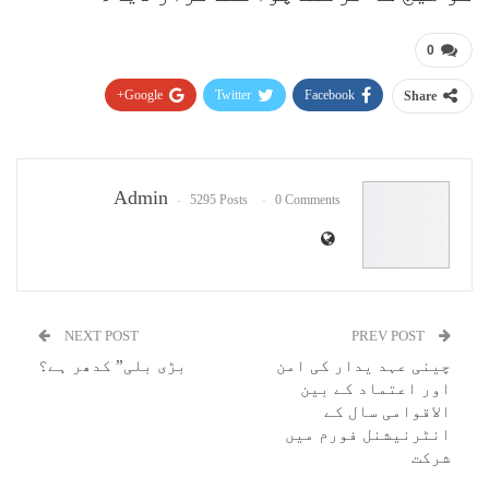
0
Google+
Twitter
Facebook
Share
Pinterest
WhatsApp
ReddIt
Email
Admin
5295 Posts
0 Comments
NEXT POST
PREV POST
چینی عہد یدار کی امن
بڑی بلی” کدھر ہے؟
اور اعتماد کے بین
الاقوامی سال کے
انٹرنیشنل فورم میں
شرکت