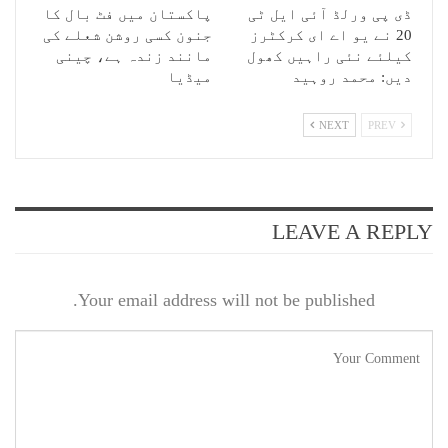
ڈی پی ورلڈ آئی ایل ٹی
پاکستان میں فٹ بال کا
20 نے یو اے ای کرکٹرز
جنون کسی روشن شعلے کی
کیلئے نئی راہیں کھول
مانند زندہ ہے، چینی
دیں: محمد روہید
میڈیا
NEXT
PREV
LEAVE A REPLY
Your email address will not be published.