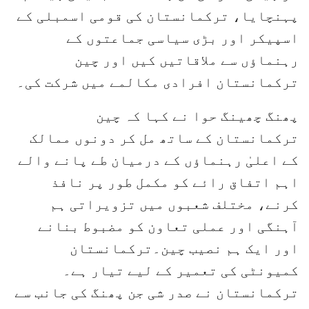
پہنچایا، ترکمانستان کی قومی اسمبلی کے
اسپیکر اور بڑی سیاسی جماعتوں کے
رہنماؤں سے ملاقاتیں کیں اور چین
ترکمانستان افرادی مکالمے میں شرکت کی۔
پھنگ چھینگ حوا نے کہا کہ چین
ترکمانستان کے ساتھ مل کر دونوں ممالک
کے اعلیٰ رہنماؤں کے درمیان طے پانے والے
اہم اتفاق رائے کو مکمل طور پر نافذ
کرنے، مختلف شعبوں میں تزویراتی ہم
آہنگی اور عملی تعاون کو مضبوط بنانے
اور ایک ہم نصیب چین۔ترکمانستان
کمیونٹی کی تعمیر کے لیے تیار ہے۔
ترکمانستان نے صدر شی جن پھنگ کی جانب سے