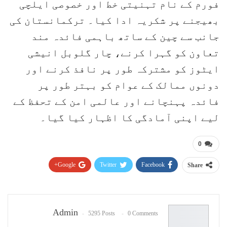
فورم کے نام تہنیتی خط اور خصوصی ایلچی
بھیجنے پر شکریہ ادا کیا۔ ترکمانستان کی
جانب سے چین کے ساتھ باہمی فائدہ مند
تعاون کو گہرا کرنے، چار گلوبل انیشی
ایٹوز کو مشترکہ طور پر نافذ کرنے اور
دونوں ممالک کے عوام کو بہتر طور پر
فائدہ پہنچانے اور عالمی امن کے تحفظ کے
لیے اپنی آمادگی کا اظہار کیا گیا۔
0
Google+
Twitter
Facebook
Share
Pinterest
WhatsApp
ReddIt
Email
Admin
5295 Posts
0 Comments