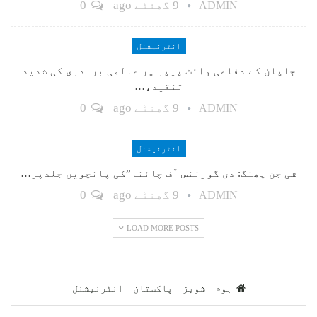
9 گھنٹے ago
0
ADMIN
انٹرنیشنل
جاپان کے دفاعی وائٹ پیپر پر عالمی برادری کی شدید
تنقید،…
9 گھنٹے ago
0
ADMIN
انٹرنیشنل
شی جن پھنگ: دی گورننس آف چائنا”کی پانچویں جلدپر…
9 گھنٹے ago
0
ADMIN
LOAD MORE POSTS
ہوم
شوبز
پاکستان
انٹرنیشنل