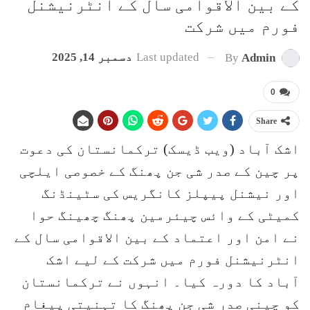
کے بین الاقوامی سال کے انٹرنیشنل
فورم میں شرکت
Last updated
دسمبر 14, 2025
By
Admin
0
Share
اشک آباد (ویب ڈیسک) ترکمانستان کی دعوت
پر چین کے صدر شی جن پھنگ کے خصوصی ایلچی
اور نیشنل پیپلز کانگریس کی سٹینڈنگ
کمیٹی کے وائس چیئرمین پھنگ چھینگ حوا
نے امن اور اعتماد کے بین الاقوامی سال کے
انٹرنیشنل فورم میں شرکت کے لیے اشک
آباد کا دورہ کیا۔ انہوں نے ترکمانستان
کو چینی صدر شی جن پھنگ کا تہنیتی پیغام