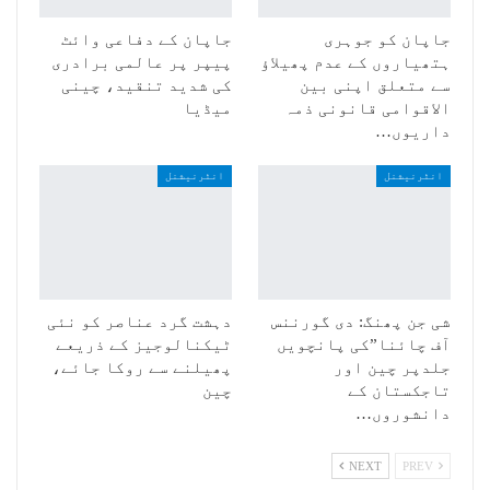
جاپان کو جوہری
جاپان کے دفاعی وائٹ
ہتھیاروں کے عدم پھیلاؤ
پیپر پر عالمی برادری
سے متعلق اپنی بین
کی شدید تنقید، چینی
الاقوامی قانونی ذمہ
میڈیا
داریوں…
انٹرنیشنل
انٹرنیشنل
شی جن پھنگ: دی گورننس
دہشت گرد عناصر کو نئی
آف چائنا”کی پانچویں
ٹیکنالوجیز کے ذریعے
جلدپر چین اور
پھیلنے سے روکا جائے،
تاجکستان کے
چین
دانشوروں…
NEXT
PREV