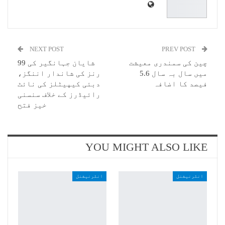
NEXT POST
PREV POST
چین کی سمندری معیشت
شایان جہانگیر کی 99
میں سال بہ سال 5.6
رنز کی شاندار اننگز،
فیصد کا اضافہ
دبئی کیپیٹلز کی نائٹ
رائیڈرز کے خلاف سنسنی
خیز فتح
YOU MIGHT ALSO LIKE
انٹرنیشنل
انٹرنیشنل