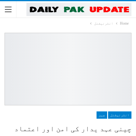
Home
انٹرنیشنل
انٹرنیشنل
چین
چینی عہد یدار کی امن اور اعتماد